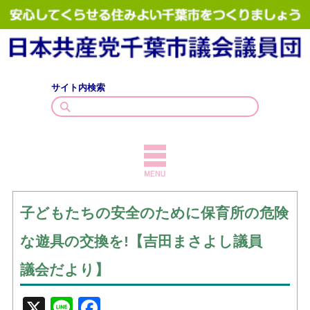
サイト内検索
TOPICS
子どもたちの安全のために保育所の危険
議員紹介
な遊具の交換を!【吉田まさよし議員
議会質問
議会だより】
政策・見解
X
Line
Facebook