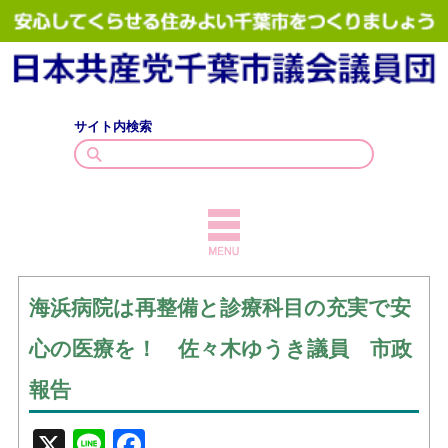
サイト内検索
TOPICS
海浜病院は再整備と診療科目の充実で安
議員紹介
心の医療を！ 佐々木ゆうき議員 市政
議会質問
報告
政策・見解
X
Line
Facebook