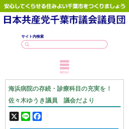
サイト内検索
TOPICS
海浜病院の存続・診療科目の充実を！
議員紹介
佐々木ゆうき議員 議会だより
議会質問
X
Line
Facebook
政策・見解