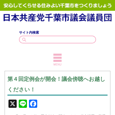
サイト内検索
TOPICS
第４回定例会が開会！議会傍聴へお越し
議員紹介
ください！
議会質問
X
Line
Facebook
政策・見解