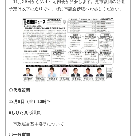
11月29日から第４回定例会が開会します。党市議団の登壇
お問い合せ
予定は以下の通りです。ぜひ市議会傍聴へお越しください。
リンク
〇代表質問
12月8日（金）13時〜
◾️もりた真弓
議員
市政運営基本姿勢について
〇一般質問