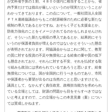
が文科省予算の１割、４８００億円に相当することから、省
内予算だけでは捻出が厳しいというのが現実だということが
わかってきております。この点について、一般社団法人全国
ＰＴＡ連絡協議会からもこの財源確保のために必要な新たな
税制の導入であるとかですね、おそらく子ども支援金とか、
防衛力強化のことをイメージされてるのかもしれませんけれ
ど、そういった新たな税収の導入であるとか、結果的にそう
いうのが保護者負担が増えるのではないかとそういった懸念
が表明されております。同協議会からはこれに関して、教育
の質に対する投資の不足や無償化による給食の量や質の低下
も懸念されており、それらに対する不安、それを払拭する取
り組みも政治には求められているであろうと思います。給食
無償化については、国が全国的に行うべきものであり、市民
や保護者から要望が出るのは当然のことと思いますけども、
議員として、なかんずく責任政党、政権担当能力を求められ
ている立場としては、財源の問題から目をそらすべきではな
いと考えますので、この立場からこの本意見書（案）につい
ては賛成しかねます。