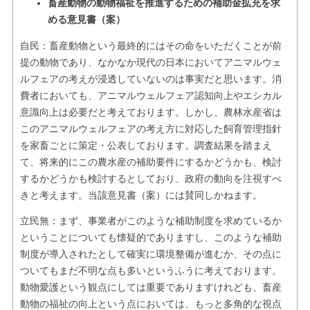
畜産動物の動物福祉を推進するための補助金拡充を求
める意見書（案）
自民：畜産動物という最終的にはその命をいただくことが前
提の動物であり、なかなか現代の日本においてアニマルウェ
ルフェアの考えが浸透していないのは事実だと思います。消
費者においても、アニマルウェルフェア認知向上やエシカル
意識向上は必要だと考えております。しかし、農林水産省は
このアニマルウェルフェアの考え方に対応した飼育管理指針
を家畜ごとに策定・公表しております。調査結果を踏まえ
て、将来的にこの農水産の補助要件にするかどうかも、検討
するかどうかも検討するとしており、政府の動向を注視すべ
きと考えます。当該意見書（案）には賛同しかねます。
立民無：まず、事業者がこのような補助制度を求めているか
ということについても懐疑的でありますし、このような補助
制度が導入されたとして確実に環境整備が進むか、その点に
ついてもまだ不明な点も多いというふうに考えております。
動物愛護という観点にしては重要でありますけれども、畜産
動物の福祉の向上という点においては、もっと多角的な視点