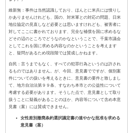
維新無：事件は当然認識しており、ほんとに米兵には憤りし
かありませんけれども、国の、対米軍との対応の問題、日米
地位協定の見直しなど必要とは思いますけれども、被害者に
対してここに書かれております、完全な補償を国に求めるな
どその辺のところでどうなのかなということで、千葉市議会
としてこれを国に求める内容なのかということを考えます
と、疑問があるため現段階では賛成しかねます。
自民：言うまでもなく、すべての犯罪行為というのは許され
るものではありません。が、今回、意見書でですが、個別案
件についての扱いを考えるときに、意見書の要件と致しまし
て、地方自治法第９９条、すなわち本市との公益性について
考慮する必要があります。そうした点で、意見書として取り
扱うことに疑義があることのほか、内容等について含め本意
見書（案）には賛成できません。
女性差別撤廃条約選択議定書の速やかな批准を求める
意見書（案）