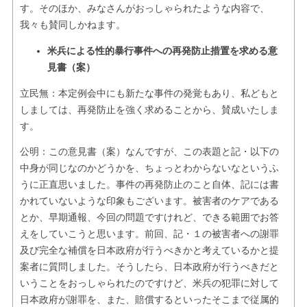
す。そのほか、みなさんがおっしゃられたような内容で、
我々も賛同しかねます。
米兵による性的暴行事件への再発防止措置を求める意
見書（案）
立民無：本定例会中にも新たな事件の発覚もあり、私どもと
しましては、再発防止を強く求めることから、賛成いたしま
す。
公明：この意見書（案）なんですが、この表題と記・以下の
中身が同じなのかどうかを、ちょっとわからないなというふ
うに正直思いました。事件の再発防止のこと自体、記には書
かれていないような印象もございます。被害者のケアである
とか、早期通報、今回の問題ですけれど、できる範囲でお答
えをしていこうと思います。前回、記・１の被害者への謝罪
及び完全な補償を日本政府が行うべきかと考えているかと提
案者に質問しました。そうしたら、日本政府が行うべきだと
いうことをおっしゃられたのですけど、米兵の犯罪に対して
日本政府が謝罪を、また、賠償するといったそこまで従属的