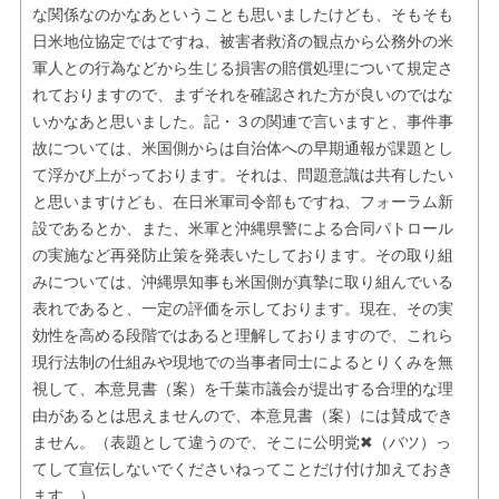
な関係なのかなあということも思いましたけども、そもそも
日米地位協定ではですね、被害者救済の観点から公務外の米
軍人との行為などから生じる損害の賠償処理について規定さ
れておりますので、まずそれを確認された方が良いのではな
いかなあと思いました。記・３の関連で言いますと、事件事
故については、米国側からは自治体への早期通報が課題とし
て浮かび上がっております。それは、問題意識は共有したい
と思いますけども、在日米軍司令部もですね、フォーラム新
設であるとか、また、米軍と沖縄県警による合同パトロール
の実施など再発防止策を発表いたしております。その取り組
みについては、沖縄県知事も米国側が真摯に取り組んでいる
表れであると、一定の評価を示しております。現在、その実
効性を高める段階ではあると理解しておりますので、これら
現行法制の仕組みや現地での当事者同士によるとりくみを無
視して、本意見書（案）を千葉市議会が提出する合理的な理
由があるとは思えませんので、本意見書（案）には賛成でき
ません。（表題として違うので、そこに公明党✖（バツ）っ
てして宣伝しないでくださいねってことだけ付け加えておき
ます。）