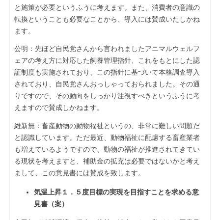
と施策が必要というふうに考えます。また、消費者の意識の
転換ということも必要なことから、導入には賛成いたしかね
ます。
公明：先ほど自民党さんから言われましたアニマルウェルフ
ェアの考え方に対応した飼養管理指針、これをもとにした認
証制度も実施されており、この指針に基づいて本格調査導入
されており、自民党さんおっしゃっておられました。その通
りですので、その動向をしっかり注視すべきというふうに考
えますので賛成しかねます。
維新無：畜産動物の動物福祉というの、非常に難しい問題だ
と認識しています。ただ最近、動物福祉に配慮する畜産業者
も増えているようですので、動物の福祉が推進されてきてい
る現状を考えますと、補助金の拡充は必要ではないかと考え
まして、この意見書には賛成を致します。
気温上昇１．５度目標の実現を目指すことを求める意
見書（案）