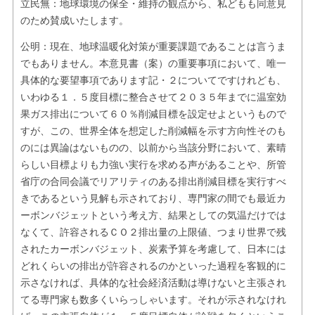
立民無：地球環境の保全・維持の観点から、私どもも同意見
のため賛成いたします。
公明：現在、地球温暖化対策が重要課題であることは言うま
でもありません。本意見書（案）の重要事項において、唯一
具体的な要望事項であります記・２についてですけれども、
いわゆる１．５度目標に整合させて２０３５年までに温室効
果ガス排出について６０％削減目標を設定せよというもので
すが、この、世界全体を想定した削減幅を示す方向性そのも
のには異論はないものの、以前から当該分野において、素晴
らしい目標よりも力強い実行を求める声があることや、所管
省庁の合同会議でリアリティのある排出削減目標を実行すべ
きであるという見解も示されており、専門家の間でも最近カ
ーボンバジェットという考え方、結果としての気温だけでは
なくて、許容されるＣＯ２排出量の上限値、つまり世界で残
されたカーボンバジェット、炭素予算を考慮して、日本には
どれくらいの排出が許容されるのかといった過程を客観的に
示さなければ、具体的な社会経済活動は導けないと主張され
てる専門家も数多くいらっしゃいます。それが示されなけれ