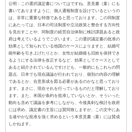
公明：この選択議定書についてはですね、意見書（案）にも
書いてありますように、個人通報制度を設けているというの
は、非常に重要な特徴であると思っております。この同制度
にあたっては、日本の司法制度や立法政策と整合する方向性
を見出すことや、同制度の経営自治体制に検討課題あると政
府は考えているようでございます。この選択議定書の批准の
効果として知られている他国のケースによりますと、結婚可
能年齢を引き上げたりとか、女性が結婚後も旧姓を保持でき
るようにする法律を改正するなど、効果としてケースとして
あると紹介されているんですけども、一般的にもこれらの問
題点、日本でも現在議論が行われており、個別の内容の理解
であるとか、合意形成を図る必要があるのかなと思っており
ます。まさに、現在それを行っているものだと理解しており
ます。また、米国が条約を批准していないとか、そういった
動向も含めて議論を参考にしながら、今後真剣な検討を政府
には求め、議定書の主旨には賛同致しますが、この文中にあ
る速やかな批准を強く求めるという本意見書（案）には賛成
しかねます。