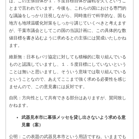
ば、この主張自体が１．５度目標自体が論戦を欠くというこ
とまで言われています。今後も、これらの国における専門的
な議論をしっかり注視しながら、同時進行で科学的な、国も
地方も地球温暖化対策をしっかり講じていくべきと考えます
が、千葉市議会としてこの国の当該計画に、この具体的な数
値目標を書き込むように求めるとの主張には賛成いたしかね
ます。
維新無：日本もパリ協定に対しても積極的に取り組んでいる
ものと認識していますし、１．５度目標にしていないという
ことは無いと思いますし、そういう意味では取り組んでいる
ということなので、あえてここまで強く求める必要性を感じ
ませんので、この意見書には反対です。
自民：方向性として共有できる部分はありますが、賛同致し
かねます。
武器見本市に幕張メッセを貸し出さないよう求める意
見書（案）
公明：この表題の武器見本市という用語ですね、いままでも