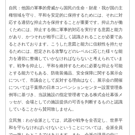
自民：他国の軍事的脅威から国民の生命・財産・我が国の主
権領域を守り、平和を安定的に保持するためには、それに対
応する適切な抑止力を保持することが重要です。抑止力が働
くためには、抑止する側に軍事的対応を実行する意図と能力
があり、かつそれが相手に正しく認識されることが必要であ
るとされております。こうした意図と能力に信頼性を持たせ
るためには、想定される攻撃などのレベルに応じた様々な能
力を適切に整備していかなければならないと考えられていま
す。戦争を抑止し、平和を維持するために必要な抑止を可能
とする能力でもある、防衛装備品、安全保障に関する展示会
について、市議会として反対する理由はなく、展示会の開催
については千葉県の日本コンベンションセンター設置管理条
例等に基づき、当該施設の指定管理者である株式会社幕張メ
ッセが、会場としての施設提供の可否を判断するものと認識
していることから賛同致しません。
立民無：わが会派としては、武器や戦争を全否定し、世界平
和を守らなければいけないということについては、会派全員
で一致したところではあります。また、会派の議員の中に