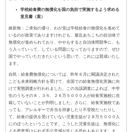
学校給食費の無償化を国の負担で実施するよう求める
意見書（案）
維新無：ご承知の通り、わが党は学校給食の無償化を進めて
いるのが政策でありますけれども、最近あちこちの自治体で
無償化が進められており、ややもすると自治体間競争に、も
う入っていって、している問題になっておりますので、ぜひ
国でやっていただきたいという思いで、これには賛成いたし
ます。
自民：給食費無償化については、昨年６月に閣議決定された
こども未来戦略方針を受けて、全国での給食無償化実施に向
けて実態調査が行われました。この当該調査によれば、中学
生のうちその８，３％、２６万５０００人が給食実施校に在
籍していないことが判明しました。さらに、給食実施校であ
っても、アレルギーで弁当を持参したり不登校だったりし
て、給食の提供を受けていない児童生徒が２８万５０００人
にのぼったということです。こうした児童生徒は、無償化に
よる恩恵受けられず不公平感が生じる恐れもあります。ま