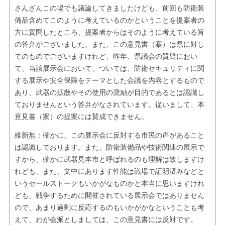
さんざんこの場でも議論してきましたけども、前回も防衛装
備品含めてこのように考えているのかということを提案者の
方に質問したところ、提案者からはそのように考えている旨
の答弁がございました。また、この意見書（案）は県に対し
てのものでございますけれど、昨年、県議会の質疑におい
て、当該展示会において、ついては、防衛セキュリティに関
する展示や安全保障をテーマとした会議を内容とするもので
あり、武器の拡散やその使用の奨励が目的であるとは認識し
ておりませんという答弁がなされています。従いまして、本
意見書（案）の提案には賛成できません。
維新無：確かに、この展示会に反対する市民の声があること
は認識しております。また、防衛装備品や技術関連の展示で
すから、確かに武器見本市と呼ばれるのも理解は致しますけ
れども、また、文中にあります性能は戦場で証明済みなどと
いうセールストークもいかがなものかと本当に思いますけれ
ども、戦争するために開催されている展示会ではありません
ので、あまり過剰に反応するのもいかがかなということも考
えて、わが会派としましては、この意見書には反対です。