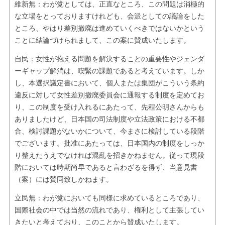
維新無：わが党としては、正直なところ、この問題は消極的
な立場をとっておりますけれども、会派としての議論をした
ところ、やはり差別撤廃は進めていくべきではないかという
ことに結論づけられまして、この案に賛成いたします。
自民：女性が抱える問題を解決することの重要性やジェンダ
ーギャップ解消は、喫緊の課題であると考えています。しか
し、本選択議定書において、個人または集団がこういう条約
違反に対して女性差別撤廃委員会に通報する制度を定めてお
り、この制度を受け入れるにあたって、先程公明さんからも
ありましたけど、日本国の司法制度や立法政策における不都
合、検討課題がないかについて、今まさに検討している段階
でございます。批准にあたっては、日本国内の制度をしっか
り整えたうえでなければ混乱を招きかねません。従って現段
階においては時期尚早であると言わざるを得ず、当意見書
（案）には賛同致しかねます。
立民無：わが党においても同様に求めているところであり、
国際社会の中では当然の流れであり、権利として主張してい
きたいと考えており、このことから賛成いたします。