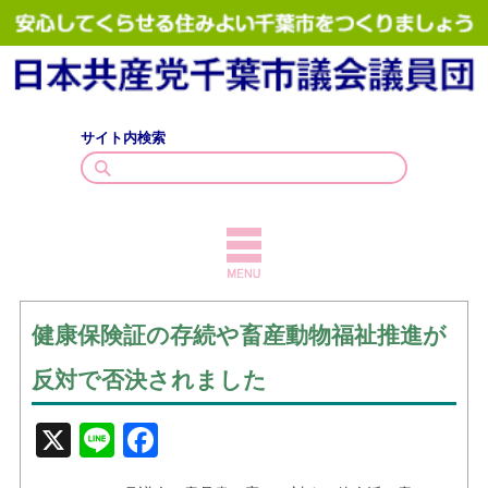
サイト内検索
TOPICS
健康保険証の存続や畜産動物福祉推進が
議員紹介
反対で否決されました
議会質問
X
Line
Facebook
政策・見解