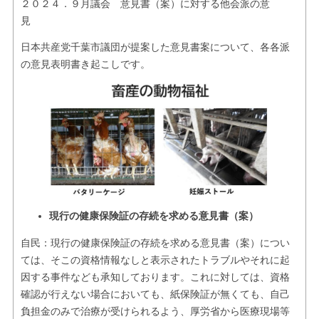
２０２４．９月議会 意見書（案）に対する他会派の意
お問い合せ
見
リンク
日本共産党千葉市議団が提案した意見書案について、各各派
の意見表明書き起こしです。
現行の健康保険証の存続を求める意見書（案）
自民：現行の健康保険証の存続を求める意見書（案）につい
ては、そこの資格情報なしと表示されたトラブルやそれに起
因する事件なども承知しております。これに対しては、資格
確認が行えない場合においても、紙保険証が無くても、自己
負担金のみで治療が受けられるよう、厚労省から医療現場等