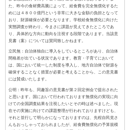
た、昨今の食材費高騰によって、給食費を完全無償化するた
めには４８００億円という非常に大きな金額の負担となって
おり、財源確保が必要となります。学校給食無償化に向けた
実態調査が終わり、今まさに課題が見えてきたところであ
り、具体的な方向に動向を注視する段階であります。当該意
見書（案）については賛同致しかねます。
立民無：自治体独自に導入をしているところがあり、自治体
間格差が出ている状況であります。教育・子育てにおいて
は、国において統一した制度を導入し、地方自治体で財源を
確保することなく措置が必要と考えることから、この意見書
には賛成いたします。
公明：昨年も、同趣旨の意見書が第２回定例会で提出された
と思います。国において行われております無償化の実現に向
けての全国調査結果を注視したいとその時は述べました。現
在その実施に向けての課題整理が行われておりますけども、
それと並行して明らかになっておりますのは、先程自民党さ
んもおっしゃっておられましたが、給食費無償化の予算規模