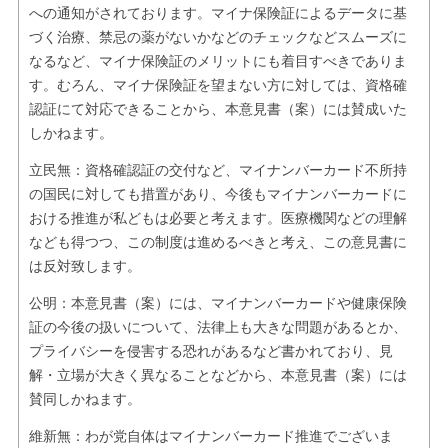
への通知がされております。マイナ保険証によるデータに基
づく治療、禁忌の薬がないかなどのチェックなどスムーズに
なるなど、マイナ保険証のメリットにも着目すべきでありま
す。むろん、マイナ保険証を望まない方に対しては、資格確
認証にて対応できることから、本意見書（案）には賛成いた
しかねます。
立民無：資格確認証の交付など、マイナンバーカード不所持
の国民に対しても措置があり、今後もマイナンバーカードに
おける推進が私どもは必要と考えます。医療機関などの理解
なども得つつ、この制度は進めるべきと考え、この意見書に
は反対致します。
公明：本意見書（案）には、マイナンバーカードや健康保険
証の今後の扱いについて、法律上も大きな問題があるとか、
プライバシーを侵害する恐れがあるなど書かれており、見
解・立場が大きく異なることなどから、本意見書（案）には
賛同しかねます。
維新無：わが党自体はマイナンバーカード推進でございま