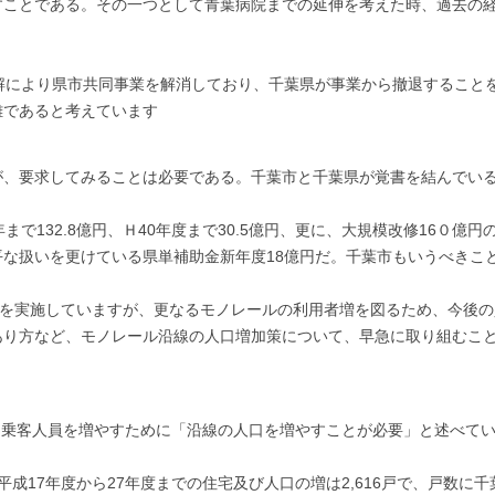
ことである。その一つとして青葉病院までの延伸を考えた時、過去の経
解により県市共同事業を解消しており、千葉県が事業から撤退すること
難であると考えています
、要求してみることは必要である。千葉市と千葉県が覚書を結んでいる
。
132.8億円、Ｈ40年度まで30.5億円、更に、大規模改修16０億円の
な扱いを更けている県単補助金新年度18億円だ。千葉市もいうべきこ
例を実施していますが、更なるモノレールの利用者増を図るため、今後
あり方など、モノレール沿線の人口増加策について、早急に取り組むこ
。
、乗客人員を増やすために「沿線の人口を増やすことが必要」と述べて
17年度から27年度までの住宅及び人口の増は2,616戸で、戸数に千