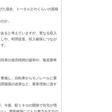
ろげた場合、トータルどのくらいの面積
るのか。
あると考えていますが、更なる収入
こしや、利用促進、収入確保につなが
ます。
符券の発売時間の緩和や、敬老乗車
整備し、自転車からモノレールに乗
利用循環の改善など、乗客増加に資す
。今後、駅１キロの開発で住宅が増
えない。乗客確保にどんな努力をするの