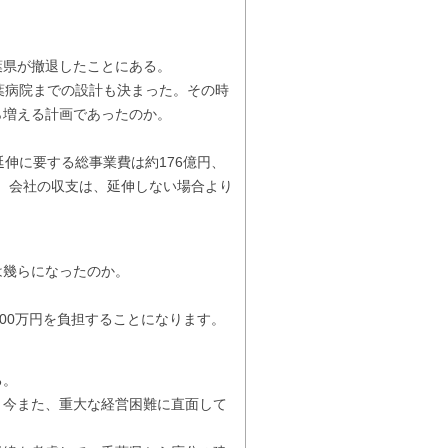
葉県が撤退したことにある。
葉病院までの設計も決まった。その時
ら増える計画であったのか。
伸に要する総事業費は約176億円、
人、会社の収支は、延伸しない場合より
は幾らになったのか。
00万円を負担することになります。
る。
今また、重大な経営困難に直面して