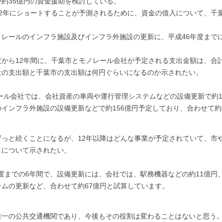
約35億円の資金援助を検討している。
2年にショートすることが予測されるために、資金の借入について、千
レールのインフラ施設及びインフラ外施設の更新に、平成46年度まで
から12年間に、千葉市とモノレール会社が予定される支出金額は、合
社の支出額と千葉市の支出額は何円ぐらいになるのか示されたい。
ール会社では、会社資産の車両や運行管理システムなどの設備更新で約1
インフラ外施設の設備更新などで約156億円予定しており、合わせて約
っと続くことになるが、12年以降はどんな事業が予定されていて、市
しについて示されたい。
年度までの6年間で、設備更新には、会社では、駅務機器などの約11億
ムの更新など、合わせて約67億円と試算しています。
一の公共交通機関であり、今後もその役割は変わることはないと思う。