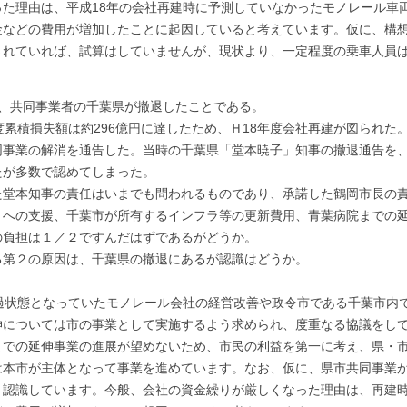
た理由は、平成18年の会社再建時に予測していなかったモノレール車
金などの費用が増加したことに起因していると考えています。仮に、構
されていれば、試算はしていませんが、現状より、一定程度の乗車人員
、共同事業者の千葉県が撤退したことである。
累積損失額は約296億円に達したため、Ｈ18年度会社再建が図られた
同事業の解消を通告した。当時の千葉県「堂本暁子」知事の撤退通告を
たが多数で認めてしまった。
堂本知事の責任はいまでも問われるものであり、承諾した鶴岡市長の
への支援、千葉市が所有するインフラ等の更新費用、青葉病院までの延
の負担は１／２ですんだはずであるがどうか。
る第２の原因は、千葉県の撤退にあるが認識はどうか。
過状態となっていたモノレール会社の経営改善や政令市である千葉市内
伸については市の事業として実施するよう求められ、度重なる協議をし
までの延伸事業の進展が望めないため、市民の利益を第一に考え、県・
は本市が主体となって事業を進めています。なお、仮に、県市共同事業
と認識しています。今般、会社の資金繰りが厳しくなった理由は、再建