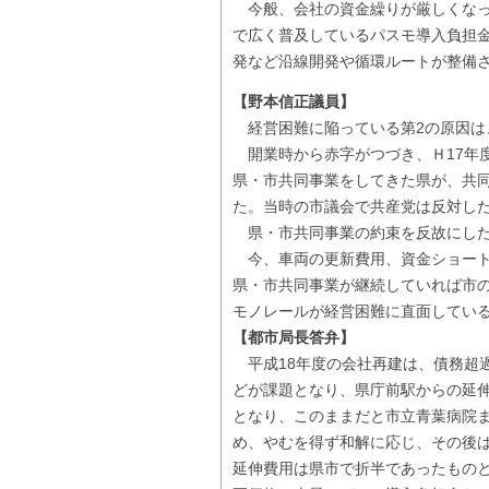
今般、会社の資金繰りが厳しくなっ
で広く普及しているパスモ導入負担
発など沿線開発や循環ルートが整備
【野本信正議員】
経営困難に陥っている第2の原因は
開業時から赤字がつづき、Ｈ17年度
県・市共同事業をしてきた県が、共
た。当時の市議会で共産党は反対し
県・市共同事業の約束を反故にした
今、車両の更新費用、資金ショート
県・市共同事業が継続していれば市
モノレールが経営困難に直面してい
【都市局長答弁】
平成18年度の会社再建は、債務超
どが課題となり、県庁前駅からの延
となり、このままだと市立青葉病院
め、やむを得ず和解に応じ、その後
延伸費用は県市で折半であったもの