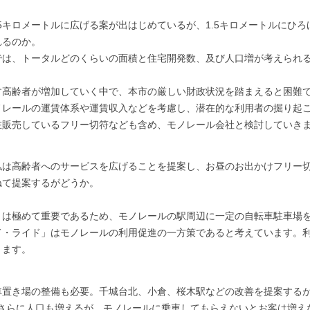
5キロメートルに広げる案が出はじめているが、1.5キロメートルにひ
れるのか。
は、トータルどのくらいの面積と住宅開発数、及び人口増が考えられ
高齢者が増加していく中で、本市の厳しい財政状況を踏まえると困難で
ノレールの運賃体系や運賃収入などを考慮し、潜在的な利用者の掘り起
在販売しているフリー切符なども含め、モノレール会社と検討していき
は高齢者へのサービスを広げることを提案し、お昼のお出かけフリー切
ねて提案するがどうか。
は極めて重要であるため、モノレールの駅周辺に一定の自転車駐車場を
ド・ライド」はモノレールの利用促進の一方策であると考えています。
きます。
置き場の整備も必要。千城台北、小倉、桜木駅などの改善を提案するが
、さらに人口も増えるが、モノレールに乗車してもらえないとお客は増