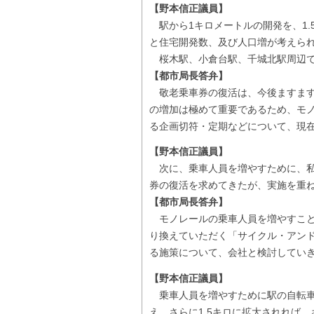
【野本信正議員】
駅から1キロメートルの開発を、1.
と住宅開発数、及び人口増が考えら
桜木駅、小倉台駅、千城北駅周辺で
【都市局長答弁】
敬老乗車券の復活は、今後ますます
の増加は極めて重要であるため、モ
る企画切符・定期などについて、現
【野本信正議員】
次に、乗車人員を増やすために、私
券の復活を求めてきたが、実施を重
【都市局長答弁】
モノレールの乗車人員を増やすこと
り換えていただく「サイクル・アン
る施策について、会社と検討してい
【野本信正議員】
乗車人員を増やすために駅の自転車
え、さらに1.5キロに拡大されれば