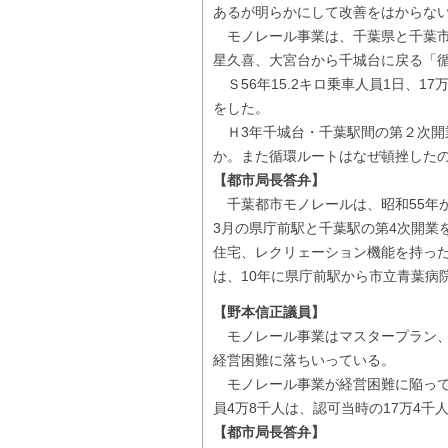
あるが明らかにして改善をはからな
モノレール事業は、千葉県と千葉市
星久喜、大宮台から千城台に戻る「循
Ｓ56年15.2キロ乗車人員1日、
をした。
Ｈ3年千城台・千葉駅間の第２次開
か。また循環ルートはなぜ頓挫した
【都市局長答弁】
千葉都市モノレールは、昭和55年か
3月の県庁前駅と千葉駅の第4次開業
住宅、レクリェーション機能を持っ
は、10年に県庁前駅から市立青葉病
【野本信正議員】
モノレール事業はマスタープラン、
経営困難に落ちいっている。
モノレール事業が経営困難に陥って
員4万8千人は、認可当時の17万4千
【都市局長答弁】