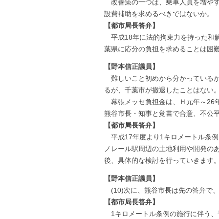
改善策の一つは、乗車人員を増やす
設費補助を求めるべきではないか。
【都市局長答弁】
平成18年に法的拘束力を持った和
葉県に応分の負担を求めることは困
【野本信正議員】
難しいこと初めから分かっているが
るが、千葉市が撤退したことはない
幕張メッセ負担金は、Ｈ元年～26年まで
熊谷市長・知事と覚書で合意、不公平
【都市局長答弁】
平成17年度より1キロメートル条
ノレール駅周辺の土地利用や開発の
後、具体的な検討を行っていきます
【野本信正議員】
(10)次に、熊谷市長は先の答弁で
【都市局長答弁】
1キロメートル条例の施行に伴う、平成