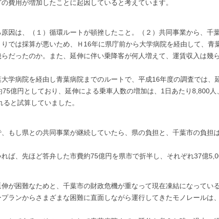
どの費用が増加したことに起因していると考えています。
原因は、（１）循環ルートが頓挫したこと。（２）共同事業から、千
りでは採算が悪いため、Ｈ16年に県庁前から大学病院を経由して、青
幾らだったのか。また、延伸に伴い乗降客が何人増えて、運賃収入は幾
学病院を経由し青葉病院までのルートで、平成16年度の調査では、延
約75億円としており、延伸による乗車人数の増加は、1日あたり8,800
まれると試算していました。
、もし県との共同事業が継続していたら、県の負担と、千葉市の負担
ば、先ほど答弁した市費約75億円を県市で折半し、それぞれ37億5,0
伸が困難なためと、千葉市の財政危機が重なって現在凍結になってい
プランからさまざまな困難に直面しながら運行してきたモノレールは、