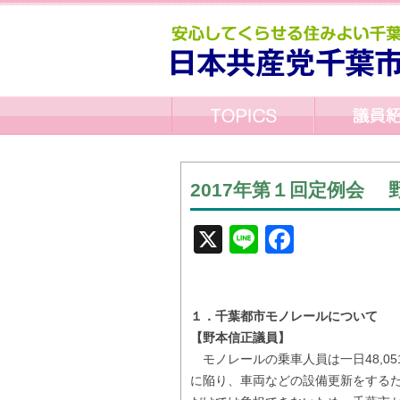
2017年第１回定例会
X
Line
Facebo
１．千葉都市モノレールについて
【野本信正議員】
モノレールの乗車人員は一日48,0
に陥り、車両などの設備更新をするた