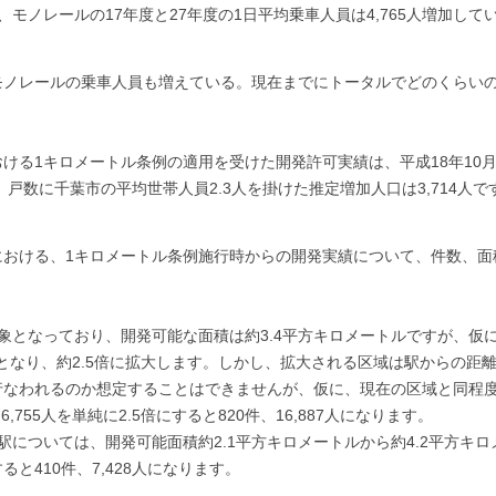
、モノレールの17年度と27年度の1日平均乗車人員は4,765人増加して
ノレールの乗車人員も増えている。現在までにトータルでどのくらいの
る1キロメートル条例の適用を受けた開発許可実績は、平成18年10月
戸で、戸数に千葉市の平均世帯人員2.3人を掛けた推定増加人口は3,714人で
おける、1キロメートル条例施行時からの開発実績について、件数、面
となっており、開発可能な面積は約3.4平方キロメートルですが、仮に
ルとなり、約2.5倍に拡大します。しかし、拡大される区域は駅からの距
行なわれるのか想定することはできませんが、仮に、現在の区域と同程
,755人を単純に2.5倍にすると820件、16,887人になります。
については、開発可能面積約2.1平方キロメートルから約4.2平方キロ
と410件、7,428人になります。