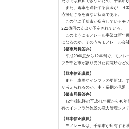
だけでは負担できないため、千葉市が
また、電車を運転する資金が、Ｈ3
応援せざるを得ない状況である。
この他に千葉市が所有しているモノ
222億円の支出が予定されている。
このようにモノレール事業は新年度
になるのか。そのうちモノレール会
【都市局長答弁】
平成29年度から12年間で、モノレ
フラ部と市が譲り受けた変電所などの
【野本信正議員】
また、車両やインフラの更新は、ず
が考えられるのか、中・長期の見通
【都市局長答弁】
12年後以降の平成41年度から46
有のインフラ外施設の電力管理システ
【野本信正議員】
モノレールは、千葉市が所有する唯