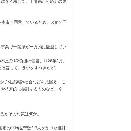
緯を考慮して、千葉県から応分の建
を本市も同意しているため、改めて千
事業で千葉県が一方的に撤退してい
不足分1/2負担の覚書、Ｈ28年8月、
とは言って、要求をすべきだが。
の少子化超高齢社会などを見据え、モ
とや将来的に検討するものなど、今
いるがその対策は何か。
葉市の平均世帯数2.3人をかけた推計