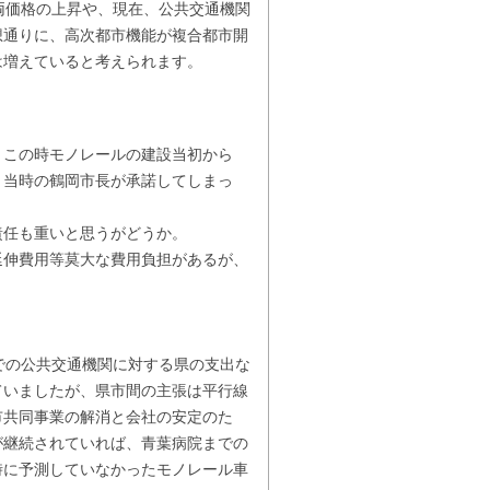
両価格の上昇や、現在、公共交通機関
想通りに、高次都市機能が複合都市開
は増えていると考えられます。
。この時モノレールの建設当初から
、当時の鶴岡市長が承諾してしまっ
責任も重いと思うがどうか。
伸費用等莫大な費用負担があるが、
での公共交通機関に対する県の支出な
ていましたが、県市間の主張は平行線
市共同事業の解消と会社の安定のた
が継続されていれば、青葉病院までの
時に予測していなかったモノレール車