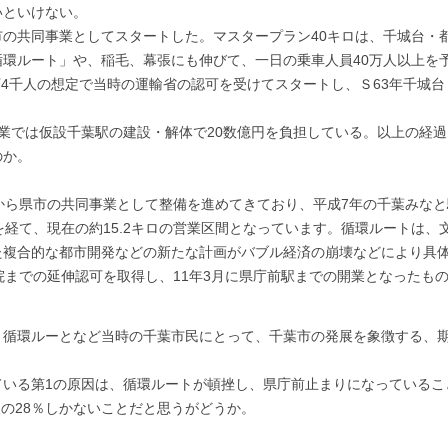
いといけない。
の共同事業としてスタートした。マスタープラン40キロは、千城台・
環ルート」や、稲毛、幕張にも伸びて、一日の乗車人員40万人以上を
17万4千人の想定で当時の運輸省の認可を受けてスタートし、Ｓ63年千城
業では仮設千葉駅の建設・解体で20数億円を負担している。以上の経
のか。
ら県市の共同事業として整備を進めてきており、平成7年の千葉みなと
を経て、現在の約15.2キロの営業区間となっています。循環ルートは
た複合的な都市開発などの新たな計画がバブル経済の崩壊などにより具
院までの延伸認可を取得し、11年3月に県庁前駅までの開業となったも
循環ルーとなど当時の千葉市民にとって、千葉市の発展を象徴する、期
いる第1の原因は、循環ルートが頓挫し、県庁前止まりになっているこ
人の28％しかないことだと思うがどうか。