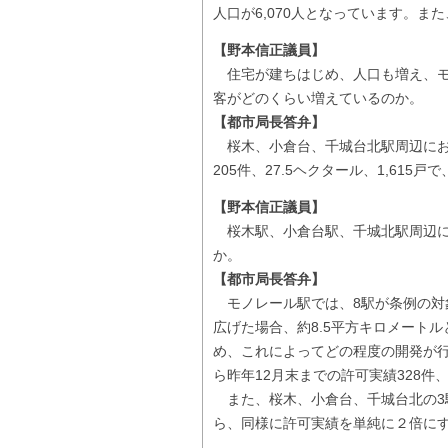
人口が6,070人となっています。また
【野本信正議員】
住宅が建ちはじめ、人口も増え、モ
客がどのくらい増えているのか。
【都市局長答弁】
桜木、小倉台、千城台北駅周辺におけ
205件、27.5ヘクタール、1,615
【野本信正議員】
桜木駅、小倉台駅、千城北駅周辺に
か。
【都市局長答弁】
モノレール駅では、8駅が条例の対象
広げた場合、約8.5平方キロメート
め、これによってどの程度の開発が
ら昨年12月末までの許可実績328件、6
また、桜木、小倉台、千城台北の3駅
ら、同様に許可実績を単純に２倍にする