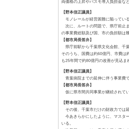
両価格の上昇やパスモ導入負担金な
【野本信正議員】
モノレールが経営困難に陥っている
次に、ルートの問題で、県庁前止ま
の事業費総額及び国、市の負担額は
【都市局長答弁】
県庁前駅から千葉県文化会館、千葉大
そのうち、国費は約60億円、市費は
も25年間で約80億円の改善が見込
【野本信正議員】
青葉病院までの延伸に伴う事業費で
【都市局長答弁】
仮に県市間共同事業が継続されていれ
【野本信正議員】
その後、千葉市だけの財政力では延
今あきらかにしたように、マスター
いる。