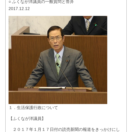
○ ふくなが洋議員の一般質問と答弁
お問い合せ
2017.12.12
リンク
１．生活保護行政について
【ふくなが洋議員】
２０１７年１月１７日付の読売新聞の報道をきっかけにし