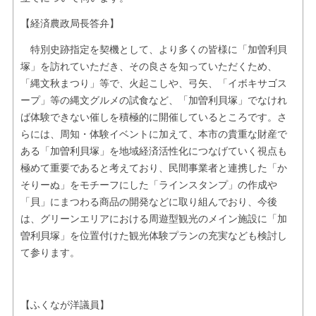
【経済農政局長答弁】
特別史跡指定を契機として、より多くの皆様に「加曽利貝
塚」を訪れていただき、その良さを知っていただくため、
「縄文秋まつり」等で、火起こしや、弓矢、「イボキサゴス
ープ」等の縄文グルメの試食など、「加曽利貝塚」でなけれ
ば体験できない催しを積極的に開催しているところです。さ
らには、周知・体験イベントに加えて、本市の貴重な財産で
ある「加曽利貝塚」を地域経済活性化につなげていく視点も
極めて重要であると考えており、民間事業者と連携した「か
そりーぬ」をモチーフにした「ラインスタンプ」の作成や
「貝」にまつわる商品の開発などに取り組んでおり、今後
は、グリーンエリアにおける周遊型観光のメイン施設に「加
曽利貝塚」を位置付けた観光体験プランの充実なども検討し
て参ります。
【ふくなが洋議員】