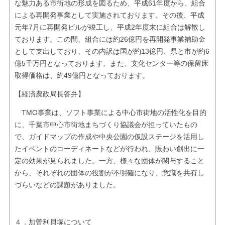
な魅力ある市街地の形成を図るため、平成61年度から、組合
による再開発事業として実施されております。その後、平成
元年7月に再開発ビルが竣工し、平成2年度末に組合は解散し
ております。この間、組合には約26億円を再開発事業補助金
として支出しており、その内訳は国が約13億円、県と市が約6
億5千万円となっております。また、文化センター等の保留床
取得価格は、約49億円となっております。
【経済農政局長答弁】
TMO事業は、ソフト事業による中心市街地の活性化を目的
に、千葉市中心市街地まちづくり協議会が担っていたもの
で、ガイドマップの作成や中央公園の仮設ステージを活用し
たイベントのコーディネートなどが行われ、賑わい創出に一
定の効果が見られました。一方、様々な団体が関与すること
から、それぞれの団体の役割が不明確になり、意識を共有し
づらいなどの課題がありました。
４．加曽利貝塚について