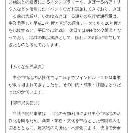
共施設との連携によるスタンプラリーや、きぼーる内アトリ
ウムなどを活用したイベントなども実施してきており、きぼ
ーる前の大通り、いわゆるきぼーる通りの歩行者通行量は、
事業着手した平成17年度と直近の調査データである26年度と
を比較すると、平日では約2倍、休日では約4倍の交通量とな
っており、地域の拠点施設として、賑わいの創出に寄与して
きたものと考えております。
【ふくなが洋議員】
中心市街地の活性化ではこれまでツインビル・ＴＯＭ事業
が取り組まれてきましたが、その目的・成果・課題はどうだ
ったのか伺います。
【都市局長答弁】
当該再開発事業は、土地の有効利用により中心市街地の活
性化を図るため、商業・業務・文化を中心とした機能導入を
図るとともに、建築物の高度化・不燃化により、快適で安全