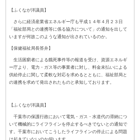
【ふくなが洋議員】
さらに経済産業省エネルギー庁も平成１４年４月２３日
「福祉部局との連携等に係る協力について」の通知を出して
いますが何故このような通知が出されているのか。
【保健福祉局長答弁】
生活困窮者による餓死事件等の報道を受け、資源エネルギ
ー庁より、電力・ガス等の事業者に対し、料金未払いによる
供給停止に関して柔軟な対応を求めるとともに、福祉部局と
の連携を求めて発出されたものと承知しております。
【ふくなが洋議員】
千葉市の保護行政において電気・ガス・水道代の滞納につ
いて機械的にライフラインを停止するべきでないとの通知で
す。千葉市においてこうしたライフラインの停止による問題
は起きていないのか伺います。