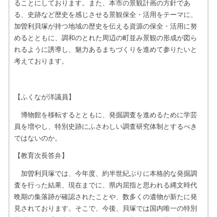
ることにしております。また、本市の景観計画の方針であ
る、史跡など歴史を感じさせる景観保全・活用をテーマに、
加曽利貝塚が持つ地域の歴史を伝える資源の保全・活用に努
めるとともに、調和のとれた周辺の町並み景観の形成が図ら
れるように誘導し、魅力あるまちづくりを進めて参りたいと
考えております。
【ふくなが洋議員】
博物館を移転するとともに、発掘調査を進めるために学芸
員を増やし、特別史跡にふさわしい調査研究体制とするべき
ではないのか。
【教育次長答弁】
加曽利貝塚では、今年度、約半世紀ぶりに本格的な発掘調
査を行った結果、現在までに、県内屈指と思われる縄文時代
晩期の集落跡が確認されたことや、数多くの遺物が新たに発
見されております。そこで、今後、貝塚では国内唯一の特別