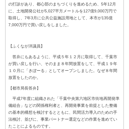
の打診があり、都心部のまちづくりを進めるため、5年12月
に、土地開発公社が5,027平方メートルを127億9,000万円で
取得し、7年3月に公共公益施設用地として、本市が135億
7,000万円で買い戻しをしました。
【ふくなが洋議員】
答弁にもあるように、平成５年１２月に取得して、千葉市
が買い戻しを行い、そのまま８年間放置をして、平成１９年
１０月に「きぼーる」としてオープンしました。なぜ８年間
放置をしたのか。
【都市局長答弁】
平成7年度に組織された「千葉中央第六地区市街地再開発準
備組合」などの関係権利者と、再開発事業を前提とした整備
の基本的構想を検討するとともに、民間活力導入のための手
法検討、並びに、事業パートナー選定などの作業を進めてい
たことによるものです。