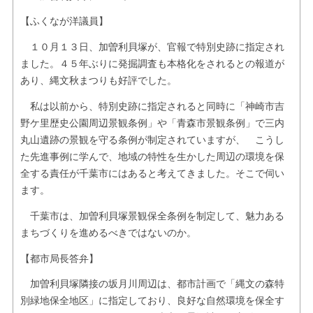
【ふくなが洋議員】
１０月１３日、加曽利貝塚が、官報で特別史跡に指定され
ました。４５年ぶりに発掘調査も本格化をされるとの報道が
あり、縄文秋まつりも好評でした。
私は以前から、特別史跡に指定されると同時に「神崎市吉
野ケ里歴史公園周辺景観条例」や「青森市景観条例」で三内
丸山遺跡の景観を守る条例が制定されていますが、 こうし
た先進事例に学んで、地域の特性を生かした周辺の環境を保
全する責任が千葉市にはあると考えてきました。そこで伺い
ます。
千葉市は、加曽利貝塚景観保全条例を制定して、魅力ある
まちづくりを進めるべきではないのか。
【都市局長答弁】
加曽利貝塚隣接の坂月川周辺は、都市計画で「縄文の森特
別緑地保全地区」に指定しており、良好な自然環境を保全す