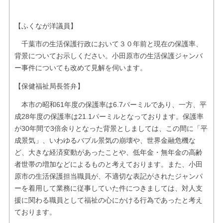
【ふくなが洋議員】
千葉市の生活保護行政において３０年前と現在の保護率、
背景についてお示しください。小田原市の生活保護ジャンバ
ー事件についても改めて見解を伺います。
【保健福祉局長答弁】
本市の昭和61年度の保護率は6.7パーミルであり、一方、平
成28年度の保護率は21.1パーミルとなっております。保護率
が30年間で3倍余りとなった背景としましては、この間に「平
成景気」、いわゆるバブル景気の崩壊や、世界金融危機な
ど、大きな経済変動があったことや、低年金・無年金の高齢
者世帯の増加などによるものと考えております。また、小田
原市の生活保護担当職員が、不適切な表記がされたジャンパ
ーを着用して業務に従事していた件につきましては、対人支
援に関わる職員として福祉の心にかける行為であったと考え
ております。