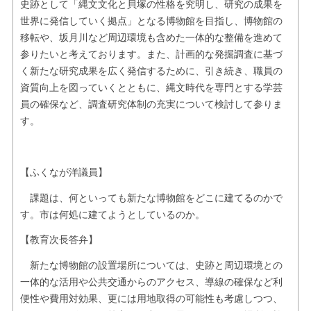
史跡として「縄文文化と貝塚の性格を究明し、研究の成果を
世界に発信していく拠点」となる博物館を目指し、博物館の
移転や、坂月川など周辺環境も含めた一体的な整備を進めて
参りたいと考えております。また、計画的な発掘調査に基づ
く新たな研究成果を広く発信するために、引き続き、職員の
資質向上を図っていくとともに、縄文時代を専門とする学芸
員の確保など、調査研究体制の充実について検討して参りま
す。
【ふくなが洋議員】
課題は、何といっても新たな博物館をどこに建てるのかで
す。市は何処に建てようとしているのか。
【教育次長答弁】
新たな博物館の設置場所については、史跡と周辺環境との
一体的な活用や公共交通からのアクセス、導線の確保など利
便性や費用対効果、更には用地取得の可能性も考慮しつつ、