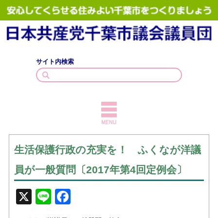
サイト内検索
TOPICS
生活保護行政の充実を！ ふくなが洋議
議員紹介
員が一般質問〔2017年第4回定例会〕
議会質問
X
Line
Facebook
政策・見解