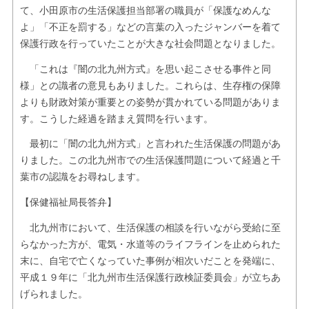
て、小田原市の生活保護担当部署の職員が「保護なめんな
よ」「不正を罰する」などの言葉の入ったジャンバーを着て
保護行政を行っていたことが大きな社会問題となりました。
「これは『闇の北九州方式』を思い起こさせる事件と同
様」との識者の意見もありました。これらは、生存権の保障
よりも財政対策が重要との姿勢が貫かれている問題がありま
す。こうした経過を踏まえ質問を行います。
最初に「闇の北九州方式」と言われた生活保護の問題があ
りました。この北九州市での生活保護問題について経過と千
葉市の認識をお尋ねします。
【保健福祉局長答弁】
北九州市において、生活保護の相談を行いながら受給に至
らなかった方が、電気・水道等のライフラインを止められた
末に、自宅で亡くなっていた事例が相次いだことを発端に、
平成１９年に「北九州市生活保護行政検証委員会」が立ちあ
げられました。