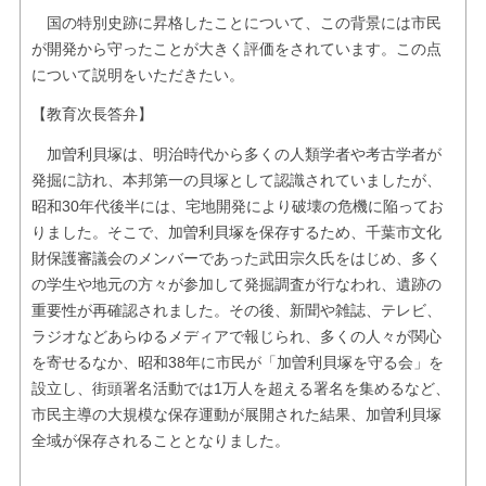
国の特別史跡に昇格したことについて、この背景には市民
が開発から守ったことが大きく評価をされています。この点
について説明をいただきたい。
【教育次長答弁】
加曽利貝塚は、明治時代から多くの人類学者や考古学者が
発掘に訪れ、本邦第一の貝塚として認識されていましたが、
昭和30年代後半には、宅地開発により破壊の危機に陥ってお
りました。そこで、加曽利貝塚を保存するため、千葉市文化
財保護審議会のメンバーであった武田宗久氏をはじめ、多く
の学生や地元の方々が参加して発掘調査が行なわれ、遺跡の
重要性が再確認されました。その後、新聞や雑誌、テレビ、
ラジオなどあらゆるメディアで報じられ、多くの人々が関心
を寄せるなか、昭和38年に市民が「加曽利貝塚を守る会」を
設立し、街頭署名活動では1万人を超える署名を集めるなど、
市民主導の大規模な保存運動が展開された結果、加曽利貝塚
全域が保存されることとなりました。