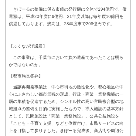
きぼーるの整備に係る市債の発行額は全体で294億円で、償
還額は、平成20年度に9億円、21年度以降は毎年度10億円を
償還しております。残高は、28年度末で206億円です。
【ふくなが洋議員】
この事業は、千葉市において負の遺産であったことは明ら
かではないのか。
【都市局長答弁】
当該再開発事業は、中心市街地の活性化や、都心地区の中
心にふさわしい都市景観の形成、行政・商業・業務機能の一
層の集積を促進するため、シンボル性の高い官民複合型の地
域拠点の整備を目的に実施したもので、導入施設の基本方針
として、民間施設は「商業・業務施設」、公共公益施設を
「こども・子育て支援」などと位置付け、市民サービスの向
上を目指して参りました。きぼーる完成後、商店街や周辺公