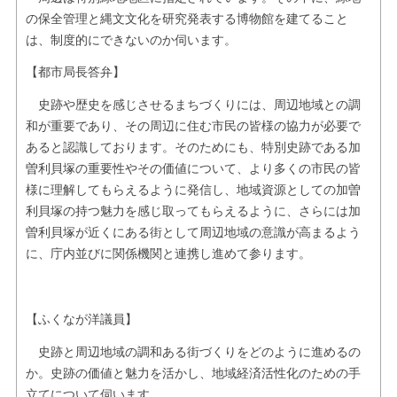
の保全管理と縄文文化を研究発表する博物館を建てること
は、制度的にできないのか伺います。
【都市局長答弁】
史跡や歴史を感じさせるまちづくりには、周辺地域との調
和が重要であり、その周辺に住む市民の皆様の協力が必要で
あると認識しております。そのためにも、特別史跡である加
曽利貝塚の重要性やその価値について、より多くの市民の皆
様に理解してもらえるように発信し、地域資源としての加曽
利貝塚の持つ魅力を感じ取ってもらえるように、さらには加
曽利貝塚が近くにある街として周辺地域の意識が高まるよう
に、庁内並びに関係機関と連携し進めて参ります。
【ふくなが洋議員】
史跡と周辺地域の調和ある街づくりをどのように進めるの
か。史跡の価値と魅力を活かし、地域経済活性化のための手
立てについて伺います。