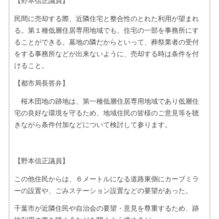
【野本信正議員】
民間に売却する際、近隣住宅と整合性のとれた利用が望まれ
る。第１種低層住居専用地域でも、住宅の一部を事務所にす
ることができる。墓地の隣だからといって、葬祭業者の受付
をする事務所などが出来ないように、売却する時は条件を付
けること。
【都市局長答弁】
桜木団地の跡地は、第一種低層住居専用地域であり低層住
宅の良好な環境を守るため、地域住民の皆様のご意見等を聴
きながら条件付加などについて検討して参ります。
【野本信正議員】
この他住民からは、６メートルになる道路東側にカーブミラ
ーの設置や、ごみステーション設置などの要望があった。
千葉市が近隣住民や自治会の要望・意見を尊重するため、跡