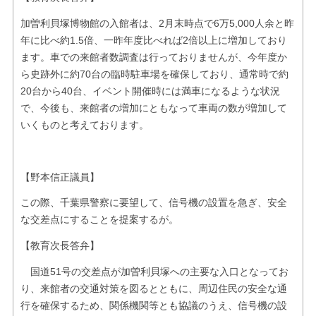
加曽利貝塚博物館の入館者は、2月末時点で6万5,000人余と昨
年に比べ約1.5倍、一昨年度比べれば2倍以上に増加しており
ます。車での来館者数調査は行っておりませんが、今年度か
ら史跡外に約70台の臨時駐車場を確保しており、通常時で約
20台から40台、イベント開催時には満車になるような状況
で、今後も、来館者の増加にともなって車両の数が増加して
いくものと考えております。
【野本信正議員】
この際、千葉県警察に要望して、信号機の設置を急ぎ、安全
な交差点にすることを提案するが。
【教育次長答弁】
国道51号の交差点が加曽利貝塚への主要な入口となってお
り、来館者の交通対策を図るとともに、周辺住民の安全な通
行を確保するため、関係機関等とも協議のうえ、信号機の設