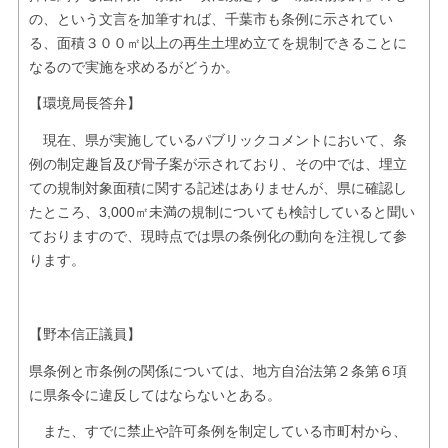
の、という文言を加筆すれば、千葉市も条例に示されてい
る、面積３００㎡以上の再生土埋め立てを規制できることに
なるので実施を求めるがどうか。
【環境局長答弁】
現在、県が実施しているパブリックコメントにおいて、条
例の制定趣旨及び骨子案が示されており、その中では、埋立
ての規制対象面積に関する記述はありませんが、県に確認し
たところ、3,000㎡未満の規制についても検討していると聞い
ておりますので、現時点では県の条例化の動向を注視して参
ります。
【野本信正議員】
県条例と市条例の関係については、地方自治法第２条第６項
に県条令に違反してはならないとある。
また、すでに禁止や許可条例を制定している市町村から、