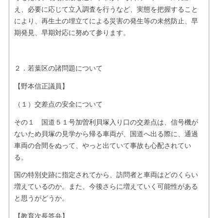
え、必要に応じて立入調査を行うなど、実態を把握すること
により、再生土の埋立てによる災害の発生等の未然防止、早
期発見、早期対応に努めて参ります。
２．若葉区の諸問題について
【野本信正議員】
（１）交差点の安全について
その１ 国道５１号加曽利貝塚入り口の交差点は、信号機が
ないため貝塚の見学から帰る車両が、国道へ出る際に、通過
車両の合間をぬって、やっと出ていて事故も心配されてい
る。
国の特別史跡に指定されてから、訪問者と車両はどのくらい
増えているのか。また、今後さらに増えていく可能性がある
と思うがどうか。
【教育次長答弁】