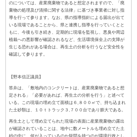
のについては、産業廃棄物であると想定されますので、「廃
棄物の処理及び清掃に関する法律」に基づき事業者に対し指
導を行って参ります。なお、県の指導指針による届出が出て
いる現場であることから、県と連携し指導を行っていくとと
もに、今後も引き続き、定期的に現場を監視し、悪臭や周辺
植栽への悪影響が確認されるなど、生活環境保全上の支障が
生じる恐れがある場合は、再生土の分析を行うなど安全性を
確認して参ります。
【野本信正議員】
答弁は、「敷地内のコンクリートは、産業廃棄物であると想
定される」「必要があれば、再生土の分析を行う」と述べて
いる。この現場の埋め立て面積は６,８００㎡で、持ち込まれ
た土砂類は、１０ｔトラック３,７００台であり膨大である。
再生土として埋め立てられた現場の表面に産業廃棄物の露出
が確認されていることは、地中に数メートルも埋め立てた土
砂の中に、何が入っているのか疑問を持つのが環境行政とし