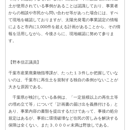
土が使用されている事例があることは認識しており、事業者
からの相談や市民から問い合わせ等があった場合には、すべ
て現地を確認しておりますが、太陽光発電の事業認定の情報
によると市内に1,000件を超える計画があることから、その情
報を活用しながら、今後さらに、現地確認に努めて参りま
す。
【野本信正議員】
千葉市産業廃棄物指導課が、たった１３件しか把握していな
いのは、千葉市に再生土を規制する独自の条例がないことが
大きな原因である。
千葉県が検討している条例は、「一定規模以上の再生土等
の埋め立て等」について「計画書の届け出を義務付ける」と
あり、事業内容の書類を提出するだけであって、事後の処分
規定はあるが、事前に環境破壊など住民の苦しみを解決する
保障は全くない。また３,０００㎡未満は野放しである。