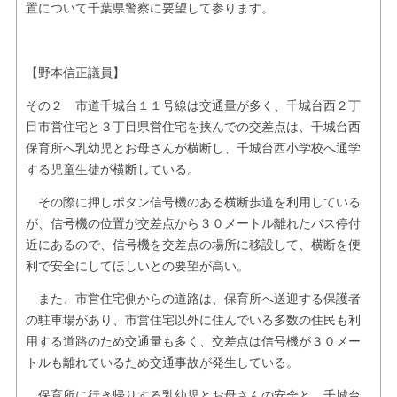
置について千葉県警察に要望して参ります。
【野本信正議員】
その２ 市道千城台１１号線は交通量が多く、千城台西２丁
目市営住宅と３丁目県営住宅を挟んでの交差点は、千城台西
保育所へ乳幼児とお母さんが横断し、千城台西小学校へ通学
する児童生徒が横断している。
その際に押しボタン信号機のある横断歩道を利用している
が、信号機の位置が交差点から３０メートル離れたバス停付
近にあるので、信号機を交差点の場所に移設して、横断を便
利で安全にしてほしいとの要望が高い。
また、市営住宅側からの道路は、保育所へ送迎する保護者
の駐車場があり、市営住宅以外に住んでいる多数の住民も利
用する道路のため交通量も多く、交差点は信号機が３０メー
トルも離れているため交通事故が発生している。
保育所に行き帰りする乳幼児とお母さんの安全と、千城台