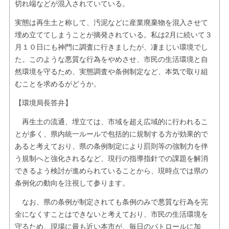
切れ端などが混入されていている。
実態は再生土と称して、汚泥などに産業廃棄物を混入させて
埋め立ててしまうことが摘発されている。私は2月に続いて３
月１０日にも神門に調査に行きましたが、凄まじい環境でし
た。このような悪質な行為をやめさせ、市民の生活環境と自
然環境を守るため、実態調査や条例制定など、本気で取り組
むことを求めるがどうか。
【環境局長答弁】
再生土の流通、埋立ては、市域を超え広域的に行われるこ
とが多く、県内統一ルールで包括的に規制する方が効果的で
あると考えており、県の条例制定により罰則等の強制力を伴
う規制へと強化されるなど、現行の指導指針での課題を解消
できるよう検討が進められていることから、現時点では県の
条例化の動向を注視して参ります。
なお、県の条例が制定されても条例のみで悪質な行為を完
全になくすことはできないと考えており、市民の生活環境を
守るため、現場に最も近い本市が、毎日のパトロールに加