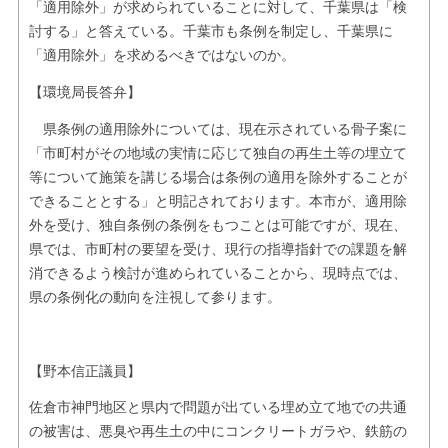
「適用除外」が求められていることに対して、千葉県は「検
討する」と答えている。千葉市も条例を制定し、千葉県に
「適用除外」を求めるべきではないのか。
【環境局長答弁】
県条例の適用除外については、現在示されている骨子案に
「市町村がその地域の実情に応じて独自の再生土等の埋立て
等について施策を講じる場合は条例の適用を除外することが
できることとする」と明記されております。本市が、適用除
外を受け、独自条例の条例をもつことは可能ですが、現在、
県では、市町村の要望を受け、現行の指導指針での課題を解
消できるよう検討が進められていることから、現時点では、
県の条例化の動向を注視して参ります。
【野本信正議員】
佐倉市神門地区と県内で問題が出ている埋め立て地での共通
の被害は、悪臭や再生土の中にコンクリートガラや、鉄筋の