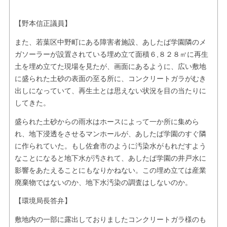
【野本信正議員】
また、若葉区中野町にある障害者施設、あしたば学園隣のメ
ガソーラーが設置されている埋め立て面積６,８２８㎡に再生
土を埋め立てた現場を見たが、画面にあるように、広い敷地
に盛られた土砂の表面の至る所に、コンクリートガラがむき
出しになっていて、再生土とは思えない状況を目の当たりに
してきた。
盛られた土砂からの雨水はホースによって一か所に集めら
れ、地下浸透をさせるマンホールが、あしたば学園のすぐ隣
に作られていた。もし佐倉市のように汚染水がもれだすよう
なことになると地下水が汚されて、あしたば学園の井戸水に
影響をあたえることにもなりかねない。この埋め立ては産業
廃棄物ではないのか、地下水汚染の調査はしないのか。
【環境局長答弁】
敷地内の一部に露出しておりましたコンクリートガラ様のも