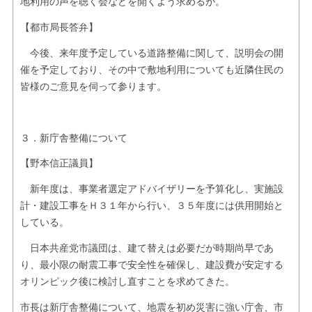
地利用の声を聴く会などを開くよう求めるが。
【都市局長答弁】
今後、来年度予定している道路整備に関して、説明会の開
催を予定しており、その中で敷地利用についても近隣住民の
皆様のご意見を伺って参ります。
３．新庁舎整備について
【野本信正議員】
新年度は、事業者選定アドバイザリーを予算化し、実施設
計・建設工事をＨ３１年から行い、３５年度には供用開始と
している。
日本共産党市議団は、建て替えは必要だが時期尚早であ
り、最小限の耐震工事で安全性を確保し、建設費が安定する
オリンピック後に検討し直すことを求めてきた。
市長は新庁舎整備について、地震を初め災害に強い庁舎、市