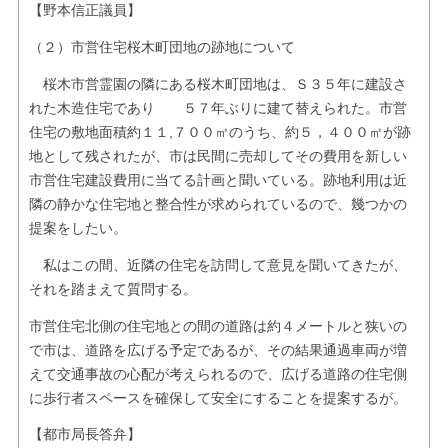
【野本信正議員】
（２）市営住宅桜木町団地の跡地について
桜木市営霊園の隣にある桜木町団地は、Ｓ３５年に建設さ
れた木造住宅であり ５７年ぶりに建て替えられた。市営
住宅の敷地面積約１１,７００㎡のうち、約５，４００㎡が跡
地として残されたが、市は民間に売却してその費用を新しい
市営住宅建設費用に当てる計画と聞いている。跡地利用は近
隣の静かな住宅地と整合性が求められているので、幾つかの
提案をしたい。
私はこの間、近隣の住宅を訪問して意見を聞いてきたが、
それを踏まえて質問する。
市営住宅北側の住宅地との間の道路は約４メートルと狭いの
で市は、道路を広げる予定であるが、その結果通過車両が増
えて交通事故の心配が考えられるので、広げる道路の住宅側
に歩行者スペースを確保して安全にすることを提案するが。
【都市局長答弁】