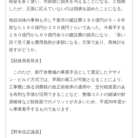
税金を多く使い、市財政に損失を与えることになる。と指摘
したが、正面に応えていないのは指摘を認めたことになる。
他自治体の事例も示し千葉市の建設費２８０億円が５～６年
前なら１９０億円か２００億円ぐらいであった。今着手する
と８０億円から９０億円余りの建設費の損失になり、「長い
目で見て最も費用負担が多額になる」方策であり、再検討を
促すがどうか。
【財政局長答弁】
このたび、新庁舎整備の事業手法として選定したデザイ
ン・ビルド方式では、早期の着工が可能となることにより、
工事費に係る消費税の改正前税率の適用や、交付税措置のあ
る有利な市債が活用できることなど、整備コストの縮減や財
源確保など財政面でのメリットが大きいため、平成30年度か
ら事業着手するものであります。
【野本信正議員】