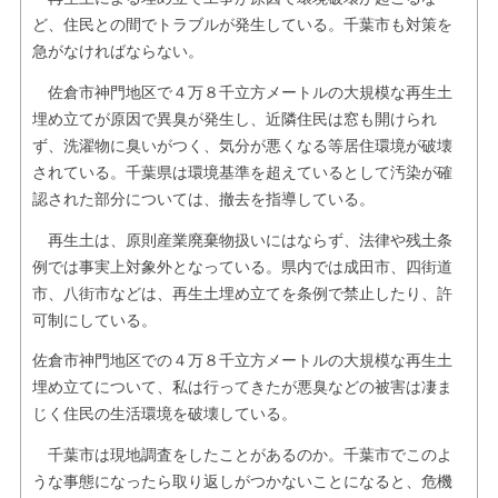
ど、住民との間でトラブルが発生している。千葉市も対策を
急がなければならない。
佐倉市神門地区で４万８千立方メートルの大規模な再生土
埋め立てが原因で異臭が発生し、近隣住民は窓も開けられ
ず、洗濯物に臭いがつく、気分が悪くなる等居住環境が破壊
されている。千葉県は環境基準を超えているとして汚染が確
認された部分については、撤去を指導している。
再生土は、原則産業廃棄物扱いにはならず、法律や残土条
例では事実上対象外となっている。県内では成田市、四街道
市、八街市などは、再生土埋め立てを条例で禁止したり、許
可制にしている。
佐倉市神門地区での４万８千立方メートルの大規模な再生土
埋め立てについて、私は行ってきたが悪臭などの被害は凄ま
じく住民の生活環境を破壊している。
千葉市は現地調査をしたことがあるのか。千葉市でこのよ
うな事態になったら取り返しがつかないことになると、危機