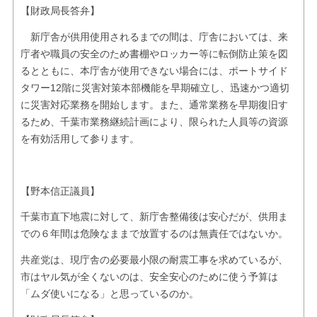
【財政局長答弁】
新庁舎が供用使用されるまでの間は、庁舎においては、来
庁者や職員の安全のため書棚やロッカー等に転倒防止策を図
るとともに、本庁舎が使用できない場合には、ポートサイド
タワー12階に災害対策本部機能を早期確立し、迅速かつ適切
に災害対応業務を開始します。また、通常業務を早期復旧す
るため、千葉市業務継続計画により、限られた人員等の資源
を有効活用して参ります。
【野本信正議員】
千葉市直下地震に対して、新庁舎整備後は安心だが、供用ま
での６年間は危険なままで放置するのは無責任ではないか。
共産党は、現庁舎の必要最小限の耐震工事を求めているが、
市はヤル気が全くないのは、安全安心のために使う予算は
「ムダ使いになる」と思っているのか。