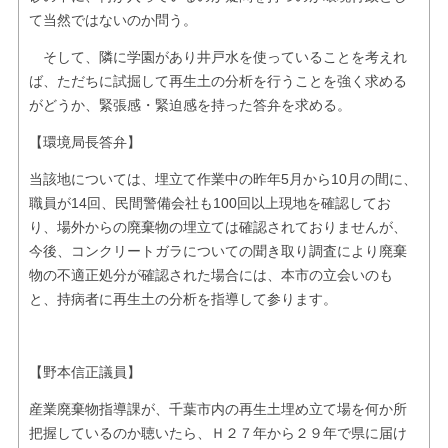
て当然ではないのか問う。
そして、隣に学園があり井戸水を使っていることを考えれ
ば、ただちに試掘して再生土の分析を行うことを強く求める
がどうか、緊張感・緊迫感を持った答弁を求める。
【環境局長答弁】
当該地については、埋立て作業中の昨年5月から10月の間に、
職員が14回、民間警備会社も100回以上現地を確認してお
り、場外からの廃棄物の埋立ては確認されておりませんが、
今後、コンクリートガラについての聞き取り調査により廃棄
物の不適正処分が確認された場合には、本市の立会いのも
と、持病者に再生土の分析を指導して参ります。
【野本信正議員】
産業廃棄物指導課が、千葉市内の再生土埋め立て場を何か所
把握しているのか聴いたら、Ｈ２７年から２９年で県に届け