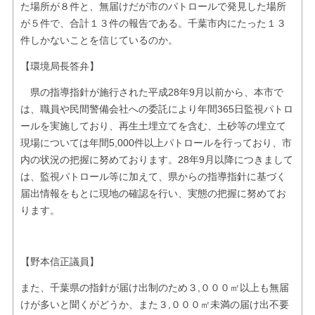
た場所が８件と、無届けだが市のパトロールで発見した場所
が５件で、合計１３件の報告である。千葉市内にたった１３
件しかないことを信じているのか。
【環境局長答弁】
県の指導指針が施行された平成28年9月以前から、本市で
は、職員や民間警備会社への委託により年間365日監視パトロ
ールを実施しており、再生土埋立てを含む、土砂等の埋立て
現場については年間5,000件以上パトロールを行っており、市
内の状況の把握に努めております。28年9月以降につきまして
は、監視パトロール等に加えて、県からの指導指針に基づく
届出情報をもとに現地の確認を行い、実態の把握に努めてお
ります。
【野本信正議員】
また、千葉県の指針が届け出制のため３,０００㎡以上も無届
けが多いと聞くがどうか、また３,０００㎡未満の届け出不要