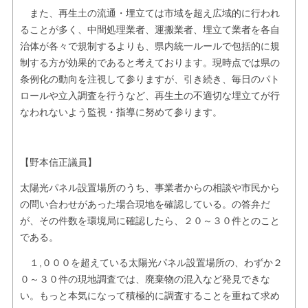
また、再生土の流通・埋立ては市域を超え広域的に行われ
ることが多く、中間処理業者、運搬業者、埋立て業者を各自
治体が各々で規制するよりも、県内統一ルールで包括的に規
制する方が効果的であると考えております。現時点では県の
条例化の動向を注視して参りますが、引き続き、毎日のパト
ロールや立入調査を行うなど、再生土の不適切な埋立てが行
なわれないよう監視・指導に努めて参ります。
【野本信正議員】
太陽光パネル設置場所のうち、事業者からの相談や市民から
の問い合わせがあった場合現地を確認している。の答弁だ
が、その件数を環境局に確認したら、２０～３０件とのこと
である。
１,０００を超えている太陽光パネル設置場所の、わずか２
０～３０件の現地調査では、廃棄物の混入など発見できな
い。もっと本気になって積極的に調査することを重ねて求め