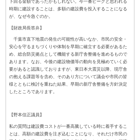
下回る金額であったかもしれない。今一番ピークと思われる
時期に建設することは、多額の建設費を投入することになる
が、なぜ今急ぐのか。
【財政局長答弁】
千葉市直下地震の発生の可能性が高いなか、市民の安全・
安心を守るまちづくりや体制を早期に確立する必要があるた
め、総合防災拠点として機能する新庁舎整備を進めるもので
あります。なお、今後の建設物価等の動向を見極めていく必
要があると認識しておりますが、東日本大震災以降、現庁舎
の抱える課題等を含め、そのあり方について議会や市民の皆
様とともに検討を重ねた結果、早期の新庁舎整備を方針決定
したところであります。
【野本信正議員】
私の質問は建設費コストが一番高騰している時に着手するこ
とは、高額の建設費を注ぎ込むことになり、それだけ市民の