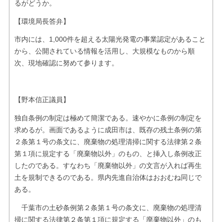
るがどうか。
【環境局長答弁】
市内には、1,000件を超える太陽光発電の事業認定があること
から、公開されている情報を活用し、大規模なものから順
次、現地確認に努めて参ります。
【野本信正議員】
独自条例の制定は極めて簡潔である。速やかに条例の制定を
求めるが。画面であるように成田市は、既存の残土条例の第
２条第１号の条文に、廃棄物の処理清掃に関する法律第２条
第１項に規定する「廃棄物以外」のもの、と挿入し条例改正
したのである。すなわち「廃棄物以外」の文言が入れば再生
土を規制できるのである。県内先進自治体はおおむね同じで
ある。
千葉市の土砂条例第２条第１号の条文に、廃棄物の処理清
掃に関する法律第２条第１項に規定する「廃棄物以外」のも