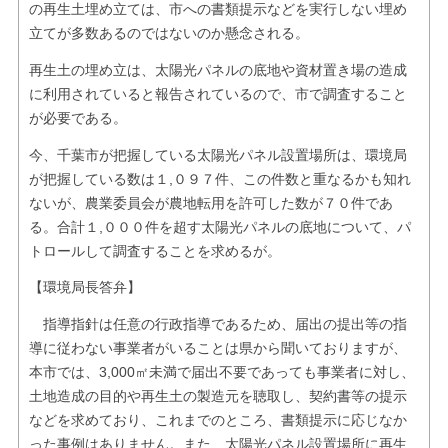
の再生土埋め立ては、市への書類提示などを実行しない埋め
立てが多数あるのではないのか懸念される。
再生土の埋め立は、太陽光パネルの底地や資材置き場の造成
に利用されていると報告されているので、市で調査すること
が必要である。
今、千葉市が把握している太陽光パネル設置場所は、環境局
が把握している数は１,０９７件、この件数と重なるかも知れ
ないが、農業委員会が農地転用を許可した数が７０件であ
る。合計１,０００件を超す太陽光パネルの底地について、パ
トロールして調査することを求めるが。
【環境局長答弁】
指導指針は任意の行政指導であるため、届出の提出等の指
導に従わない事業者がいることは県から聞いておりますが、
本市では、3,000㎡未満で届出不要であっても事業者に対し、
土地造成の目的や再生土の製造元を聴取し、契約書等の提示
などを求めており、これまでのところ、書類提示に応じなか
った事例はありません。また、太陽光パネル設置場所に再生