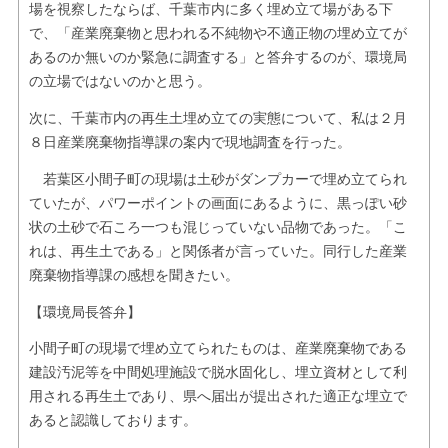
場を視察したならば、千葉市内に多く埋め立て場がある下
で、「産業廃棄物と思われる不純物や不適正物の埋め立てが
あるのか無いのか緊急に調査する」と答弁するのが、環境局
の立場ではないのかと思う。
次に、千葉市内の再生土埋め立ての実態について、私は２月
８日産業廃棄物指導課の案内で現地調査を行った。
若葉区小間子町の現場は土砂がダンプカーで埋め立てられ
ていたが、パワーポイントの画面にあるように、黒っぽい砂
状の土砂で石ころ一つも混じっていない品物であった。「こ
れは、再生土である」と関係者が言っていた。同行した産業
廃棄物指導課の感想を聞きたい。
【環境局長答弁】
小間子町の現場で埋め立てられたものは、産業廃棄物である
建設汚泥等を中間処理施設で脱水固化し、埋立資材として利
用される再生土であり、県へ届出が提出された適正な埋立で
あると認識しております。