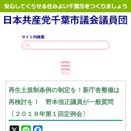
サイト内検索
TOPICS
再生土規制条例の制定を！新庁舎整備は
議員紹介
再検討を！ 野本信正議員が一般質問
議会質問
〔２０１８年第１回定例会〕
政策・見解
X
Line
Facebook