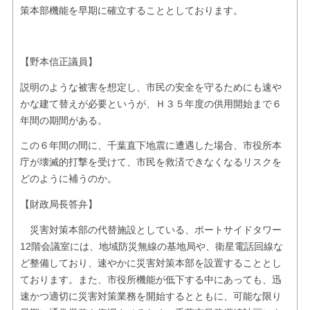
策本部機能を早期に確立することとしております。
【野本信正議員】
説明のような被害を想定し、市民の安全を守るためにも速や
かな建て替えが必要というが、Ｈ３５年度の供用開始まで６
年間の期間がある。
この６年間の間に、千葉直下地震に遭遇した場合、市役所本
庁が壊滅的打撃を受けて、市民を救済できなくなるリスクを
どのように補うのか。
【財政局長答弁】
災害対策本部の代替施設としている、ポートサイドタワー
12階会議室には、地域防災無線の基地局や、衛星電話回線な
ど整備しており、速やかに災害対策本部を設置することとし
ております。また、市役所機能が低下する中にあっても、迅
速かつ適切に災害対策業務を開始するとともに、可能な限り