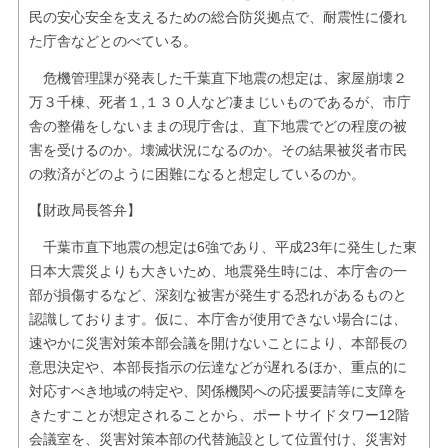
民の安心安全を支えるための総合防災拠点で、耐震性に優れ
た庁舎などとのべている。
危機管理課が発表した千葉直下地震の想定は、家屋崩壊２
万３千棟、死者１,１３０人など凄まじいものであるが、市庁
舎の整備をしないままの現庁舎は、直下地震でどの程度の被
害を受けるのか。壊滅状況になるのか。その結果被災者市民
の救済がどのように困難になると想定しているのか。
【財政局長答弁】
千葉市直下地震の想定は6強であり、平成23年に発生した東
日本大震災よりも大きいため、地震発生時には、本庁舎の一
部が損傷するなど、深刻な被害が発生する恐れがあるものと
認識しております。仮に、本庁舎が使用できない場合には、
速やかに災害対策本部会議を開けないことにより、本部長の
意思決定や、本部長指示の伝達などが遅れるほか、重点的に
対応すべき地域の特定や、関係機関への応援要請等に支障を
きたすことが想定されることから、ポートサイドタワー12階
会議室を、災害対策本部の代替施設として位置付け、災害対