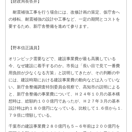
【財政局長答弁】
耐震補強工事を行う場合には、改修計画の策定、仮庁舎へ
の移転、耐震補強の設計や工事など、一定の期間とコストを
要するため、新庁舎整備を進めて参ります。
【野本信正議員】
オリンピック需要などで、建設事業費が最も高騰している
今、なぜ建設に着手するのか。市長は「長い目で見て一番費
用負担が少なくなる方策」と説明してきたが、その判断の中
には、建設時期における建設事業費の動向などは入っていな
い。新庁舎整備調査特別委員会視察で、高知市の説明による
と、新庁舎整備の事業費について、Ｈ２４年１０月の基本構
想時は、総額約１００億円であったが、Ｈ２７年３月の基本
設計時は約１８０億円になっている。比較して１.６倍から１.
７９倍に増額している。
千葉市の建設事業費２８０億円も５～６年前は２００億円を