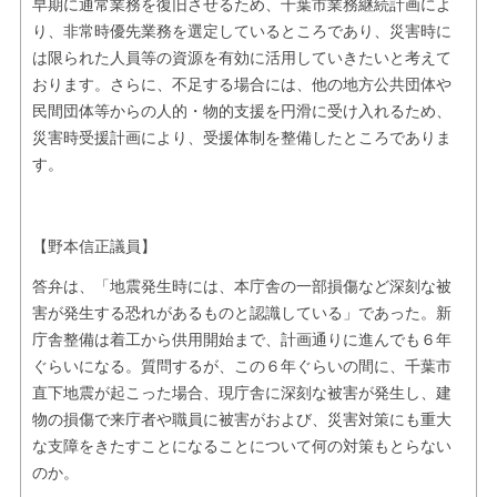
早期に通常業務を復旧させるため、千葉市業務継続計画によ
り、非常時優先業務を選定しているところであり、災害時に
は限られた人員等の資源を有効に活用していきたいと考えて
おります。さらに、不足する場合には、他の地方公共団体や
民間団体等からの人的・物的支援を円滑に受け入れるため、
災害時受援計画により、受援体制を整備したところでありま
す。
【野本信正議員】
答弁は、「地震発生時には、本庁舎の一部損傷など深刻な被
害が発生する恐れがあるものと認識している」であった。新
庁舎整備は着工から供用開始まで、計画通りに進んでも６年
ぐらいになる。質問するが、この６年ぐらいの間に、千葉市
直下地震が起こった場合、現庁舎に深刻な被害が発生し、建
物の損傷で来庁者や職員に被害がおよび、災害対策にも重大
な支障をきたすことになることについて何の対策もとらない
のか。