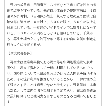
県内の成田市、四街道市、八街市など７市１町は独自の条
例で環境を守っている。先進自治体条例の規制方法は、９自
治体が許可制、８自治体が禁止、規制する埋め立て面積は自
治体毎に違うが、０㎡以上、３００㎡以上、５００㎡以上を
対象にしている。千葉県のガイドラインでは野放しになって
いる、３０００㎡未満をしっかりと規制している。千葉市
も、再生土埋め立てを許可や禁止等する独自の条例の制定を
行うように提案するが。
【環境局長答弁】
再生土は産業廃棄物である泥土等を中間処理施設で脱水、
固化し、埋立て資材として一般に利用されているものであ
り、国や県においても最終処分場のひっ迫の問題を解消する
ため、その流行利用を推進していることから、一律に埋め立
て禁止とすることは適当でないと考えます。県条例は、本市
も対象として県内全域を規制する予定であり、届出義務違反
の罰則を伴うなど強制力を有するものとなると聞いておりま
す。