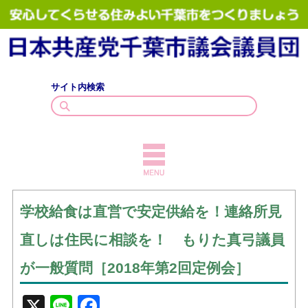
サイト内検索
TOPICS
学校給食は直営で安定供給を！連絡所見
議員紹介
直しは住民に相談を！ もりた真弓議員
議会質問
が一般質問［2018年第2回定例会］
政策・見解
X
Line
Facebook