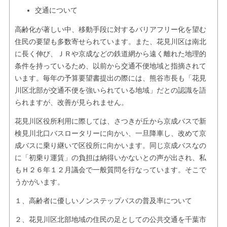
交通について
高齢化が著しい中、移動手段に対するバリアフリー化を望む
住民の要望も多数寄せられています。また、花見川区は南北
に長く伸び、ＪＲや京成などの鉄道網から遠く離れた地理的
条件を持っているため、以前から交通不便地域と指摘されて
います。毎年の予算要望書提出の際には、熊谷市長も「花見
川区北部が交通不便を強いられている地域」だとの認識を語
られますが、改善が見られません。
花見川区役所利用に際しては、さつきが丘から京成バスで新
検見川北口バスロータリーに向かい、一旦降車し、改めて京
成バスに乗り継いで区役所に向かいます。同じ京成バスなの
に「初乗り運賃」の負担は納得いかないとの声が出され、私
もＨ２６年１２月議会で一般質問を行なっています。そこで
うかがいます。
１、高齢者に優しいノンステップバスの普及率について
２、花見川区北部地域の住民の足としての公共交通を千葉市