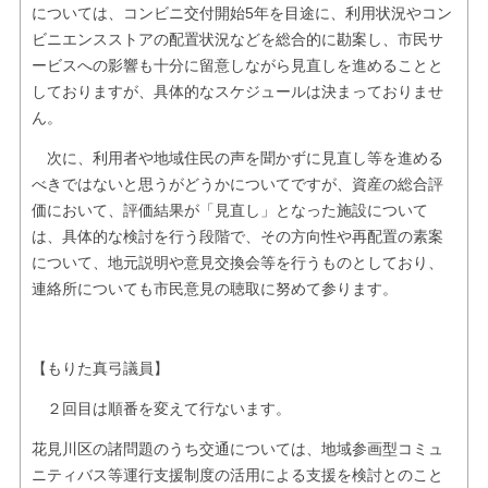
については、コンビニ交付開始5年を目途に、利用状況やコン
ビニエンスストアの配置状況などを総合的に勘案し、市民サ
ービスへの影響も十分に留意しながら見直しを進めることと
しておりますが、具体的なスケジュールは決まっておりませ
ん。
次に、利用者や地域住民の声を聞かずに見直し等を進める
べきではないと思うがどうかについてですが、資産の総合評
価において、評価結果が「見直し」となった施設について
は、具体的な検討を行う段階で、その方向性や再配置の素案
について、地元説明や意見交換会等を行うものとしており、
連絡所についても市民意見の聴取に努めて参ります。
【もりた真弓議員】
２回目は順番を変えて行ないます。
花見川区の諸問題のうち交通については、地域参画型コミュ
ニティバス等運行支援制度の活用による支援を検討とのこと