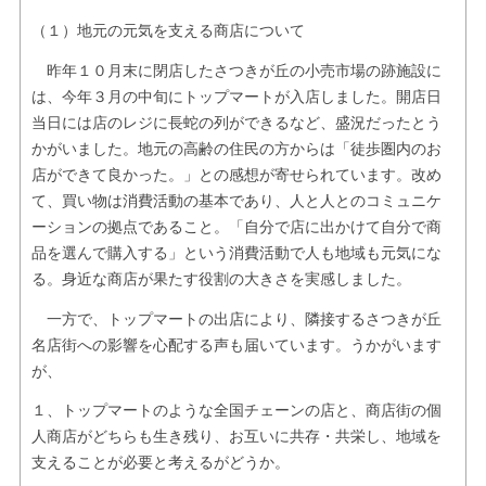
（１）地元の元気を支える商店について
昨年１０月末に閉店したさつきが丘の小売市場の跡施設に
は、今年３月の中旬にトップマートが入店しました。開店日
当日には店のレジに長蛇の列ができるなど、盛況だったとう
かがいました。地元の高齢の住民の方からは「徒歩圏内のお
店ができて良かった。」との感想が寄せられています。改め
て、買い物は消費活動の基本であり、人と人とのコミュニケ
ーションの拠点であること。「自分で店に出かけて自分で商
品を選んで購入する」という消費活動で人も地域も元気にな
る。身近な商店が果たす役割の大きさを実感しました。
一方で、トップマートの出店により、隣接するさつきが丘
名店街への影響を心配する声も届いています。うかがいます
が、
１、トップマートのような全国チェーンの店と、商店街の個
人商店がどちらも生き残り、お互いに共存・共栄し、地域を
支えることが必要と考えるがどうか。