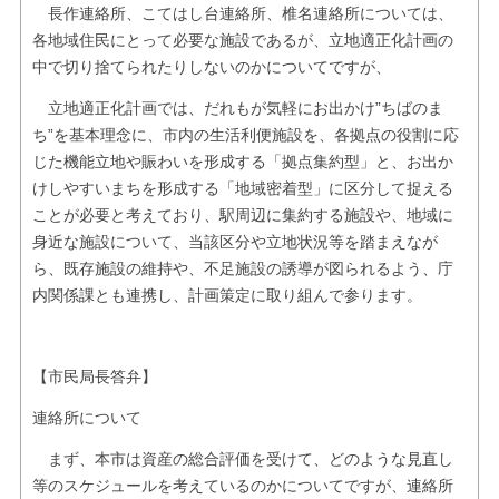
長作連絡所、こてはし台連絡所、椎名連絡所については、
各地域住民にとって必要な施設であるが、立地適正化計画の
中で切り捨てられたりしないのかについてですが、
立地適正化計画では、だれもが気軽にお出かけ”ちばのま
ち”を基本理念に、市内の生活利便施設を、各拠点の役割に応
じた機能立地や賑わいを形成する「拠点集約型」と、お出か
けしやすいまちを形成する「地域密着型」に区分して捉える
ことが必要と考えており、駅周辺に集約する施設や、地域に
身近な施設について、当該区分や立地状況等を踏まえなが
ら、既存施設の維持や、不足施設の誘導が図られるよう、庁
内関係課とも連携し、計画策定に取り組んで参ります。
【市民局長答弁】
連絡所について
まず、本市は資産の総合評価を受けて、どのような見直し
等のスケジュールを考えているのかについてですが、連絡所