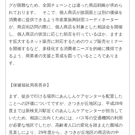
グが困難なため、全国チェーンとは違った商品戦略が求めら
れております。 そこで、個人商店が故国面とは別の価値を
消費者に提供できるよう市産業振興財団コーディネーター
が、商店街訪問の際に、個人商店を対象とした相談会を開催
し、個人商店の状況に応じた助言を行っているほか、ますま
す拡大するネット販売に対応するためのウェブ販売セミナー
を開催するなど、多様化する消費者ニーズを的確に獲得でき
るよう、商業者の支援と育成を図っているところでありま
す。
【保健福祉局長答弁】
まず、徒歩で行ける場所にあんしんケアセンターを配置した
ことへの評価についてですが、さつきが丘地区は、平成28年
度までは新検見川駅近くのあんしんケアセンターが担当して
いたため、相談に出向くためには、バス等の交通機関の利用
が必要な地区でしたが、高齢者人口の変化を踏まえた圏域の
見直しにより、29年度から、さつきが丘地区の商店街の中