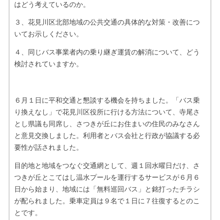
はどう考えているのか。
３、花見川区北部地域の公共交通の具体的な対策・改善につ
いてお示しください。
４、同じバス事業者内の乗り継ぎ運賃の解消について、どう
検討されていますか。
６月１日に平和交通と懇談する機会を持ちました。「バス乗
り換えなし」で花見川区役所に行ける方法について、寺尾さ
とし県議も同席し、さつきが丘にお住まいの住民のみなさん
と意見交換しました。利用者とバス会社と行政が協議する必
要性が話されました。
目的地と地域をつなぐ交通網として、週１回水曜日だけ、さ
つきが丘とこてはし温水プールを運行するサービスが６月６
日から始まり、地域には「無料巡回バス」と銘打ったチラシ
が配られました。乗車定員は９名で１日に７往復するとのこ
とです。