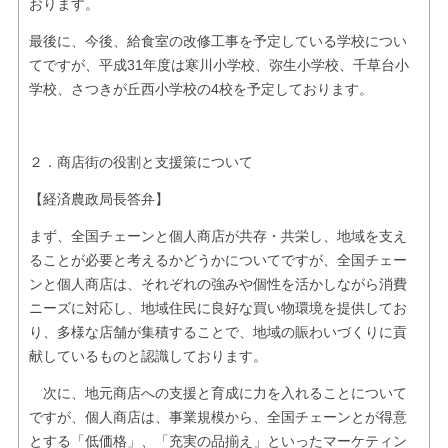
おります。
最後に、今後、給食室の改修工事を予定している学校につい
てですが、平成31年度は寒川小学校、弥生小学校、千草台小
学校、さつきが丘西小学校の4校を予定しております。
２．商店街の役割と支援策について
【経済農政局長答弁】
まず、全国チェーンと個人商店が共存・共栄し、地域を支え
ることが必要と考えるかどうかについてですが、全国チェー
ンと個人商店は、それぞれの強みや個性を活かしながら消費
ニーズに対応し、地域住民に良好な買い物環境を提供してお
り、多様な店舗が集積することで、地域の賑わいづくりに貢
献しているものと認識しております。
次に、地元商店への支援と育成に力を入れることについて
ですが、個人商店は、事業規模から、全国チェーンとが得意
とする「低価格」、「充実の品揃え」といったマーケティン