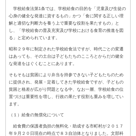
学校給食法第1条では、学校給食の目的を「児童及び生徒の
心身の健全な発達に資するもの」かつ「食に関する正しい理
解と適切な判断力を養う上で重要な役割を果たすもの」と
し、「学校給食の普及充実及び学校における食育の推進を図
る」と定められています。
昭和２９年に制定された学校給食法ですが、時代ごとの変遷
はあっても、その土台は子どもたちのこころとからだの健全
な発達をはぐくむことにあります。
そもそもは貧困により弁当を持参できない子どもたちのため
に提供され、発展・定着してきた学校給食ですが、子どもの
貧困と格差が広がり問題となる中、なお一層、学校給食の位
置づけは重要性を増し、行政の果たす役割も重みを増してい
ます。
（１）給食の無償化について
給食費の保護者負担の無料化・助成する市町村が２０１７
年９月２０日現在の時点で８３自治体となりました。文部科