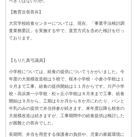
べきではないのか。
【教育次長答弁】
大宮学校給食センターについては、現在、「事業手法検討調
査業務委託」を実施する中で、直営方式を含めた検討を行っ
ております。
【もりた真弓議員】
小学校については、給食の提供についてうかがいました。今
年度の大規模改造校は５校で、桜木小学校・小倉小学校は１
０月まで工事。給食の提供開始は１１月からです。川戸小学
校・高浜第一小学校・松ヶ丘小学校は８月末まで工事。給食
開始は９月から。工期は６か月から８か月にわたり、パンと
牛乳のみの提供で弁当持参が続きます。来年度以降も校舎の
大規模改造は続きますが、工事期間中の給食提供は検討した
が困難との答弁でした。
長期間、弁当を用意する保護者の負担や、児童の家庭環境に