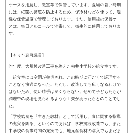
ケースを用意し、教室等で保管しています。夏場の暑い時期
には、細菌の繁殖を防止するため、保冷材などを使って、適
性な保管温度で管理しております。また、使用後の保管ケー
スは、毎日アルコールで消毒して、衛生的に使用しておりま
す。
【もりた真弓議員】
昨年度、大規模改造工事を終えた柏井小学校の給食室です。
給食室には空調が整備され、この時期に汗だくで調理する
ことなく快適になった。ただし、改造しても広くなるわけで
はないため、使い勝手は良くならない。せめて子どもたちが
調理中の現場を見られるような工夫があったらとのことでし
た。
「学校給食を『生きた教材』として活用し、食に関する指導
の充実を図る」というのであれば、学校施設改造でも、また
中学校の食事時間の充実でも、地元産食材の購入でもまだま