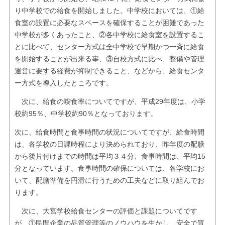
り中学校での給食を開始しました。中学校においては、①給
食室の設置に必要なスペースを確保することが困難であった
中学校が多くあったこと、②各中学校に給食室を設置するこ
とに比べて、センター方式は全中学校で早期かつ一斉に給食
を開始することが出来る事、③自校方式に比べ、整備や管理
運営に要する経費が抑制できること、などから、給食センタ
ー方式を導入したところです。
次に、給食の喫食率についてですが、平成29年度は、小学
校約95％、中学校約90％となっております。
次に、給食時間と食事時間の状況についてですが、給食時間
は、各学校の日課時程により決められており、昨年度の配膳
から後片付けまでの時間は平均３４分、食事時間は、平均15
分となっています。食事時間の確保については、各学校にお
いて、配膳準備を円滑に行うための工夫などに取り組んでお
ります。
次に、大宮学校給食センターの評価と課題についてです
が、①民間企業の品質管理等のノウハウを生かし、安全で質