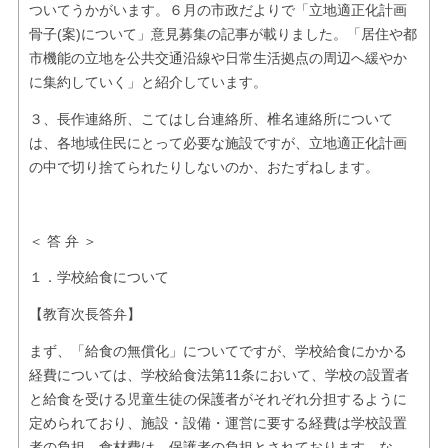
ついてうかがいます。６月の市政だよりで「立地適正化計画
骨子(案)について」意見募集の記事が載りました。「居住や都
市機能の立地を公共交通沿線や日常生活拠点の周辺へ緩やか
に集約していく」と紹介しています。
３、長作連絡所、こてはし台連絡所、椎名連絡所について
は、各地域住民にとって必要な施設ですが、立地適正化計画
の中で切り捨てられたりしないのか、おたずねします。
＜ 答 弁 ＞
１．学校給食について
【教育次長答弁】
まず、「給食の無償化」についてですが、学校給食にかかる
経費については、学校給食法第11条において、学校の設置者
と給食を受ける児童生徒の保護者がそれぞれ分担するように
定められており、施設・設備・運営に要する経費は学校設置
者の負担、食材費は、保護者の負担とされております。な