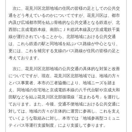
次に、花見川区北部地域の住民の皆様の足としての公共交
通をどう考えているのかについてですが、花見川区は、都市
内及び広域都市間を結ぶ骨格的な公共交通となる鉄道が、北
西部に京成電鉄本線、南部にＪＲ総武本線及び京成電鉄千葉
線が運行されていることから、北部地域における公共交通
は、これら鉄道の駅と同地域を結ぶバス路線が中心となり、
更には、これを補完する支線のバス路線が住民の皆様の足と
考えております。
次に、花見川区北部地域の公共交通の具体的な対策と改善
についてですが、現在、花見川区北部地域では、地域の方々
とバス事業者、本市の三者協働により、地域ニーズを踏ま
え、同地域の住宅地と京成電鉄本線の八千代台駅や京成大和
田駅などを結ぶ花見川区北部循環線「花まわる号」を運行し
ております。また、今後、交通不便地域における公共交通に
対しては、地域の方々が主体的に運営に参画し、これを支え
ていくような取組みに対し、本市では「地域参画型コミュニ
ティバス等運行支援制度」により支援して参ります。