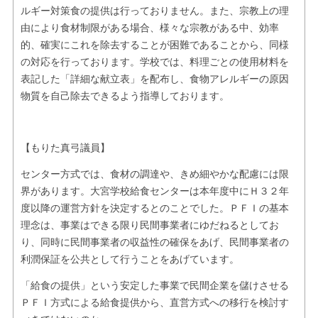
ルギー対策食の提供は行っておりません。また、宗教上の理
由により食材制限がある場合、様々な宗教がある中、効率
的、確実にこれを除去することが困難であることから、同様
の対応を行っております。学校では、料理ごとの使用材料を
表記した「詳細な献立表」を配布し、食物アレルギーの原因
物質を自己除去できるよう指導しております。
【もりた真弓議員】
センター方式では、食材の調達や、きめ細やかな配慮には限
界があります。大宮学校給食センターは本年度中にＨ３２年
度以降の運営方針を決定するとのことでした。ＰＦＩの基本
理念は、事業はできる限り民間事業者にゆだねるとしてお
り、同時に民間事業者の収益性の確保をあげ、民間事業者の
利潤保証を公共として行うことをあげています。
「給食の提供」という安定した事業で民間企業を儲けさせる
ＰＦＩ方式による給食提供から、直営方式への移行を検討す