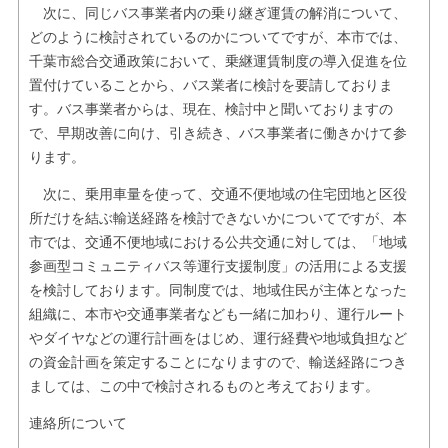
次に、同じバス事業者内の乗り継ぎ運賃の解消について、
どのように検討されているのかについてですが、本市では、
千葉市総合交通政策において、乗継運賃制度の導入促進を位
置付けていることから、バス業者に検討を要請しておりま
す。バス事業者からは、現在、検討中と聞いておりますの
で、早期改善に向け、引き続き、バス事業者に働きかけて参
ります。
次に、乗用車量を使って、交通不便地域の住宅団地と区役
所だけを結ぶ輸送経路を検討できないかについてですが、本
市では、交通不便地域における公共交通に対しては、「地域
参画型コミュニティバス等運行支援制度」の活用による支援
を検討しております。同制度では、地域住民が主体となった
組織に、本市や交通事業者なども一緒に加わり、運行ルート
やダイヤなどの運行計画をはじめ、運行経費や地域負担など
の資金計画を策定することになりますので、輸送経路につき
ましては、この中で検討されるものと考えております。
連絡所について