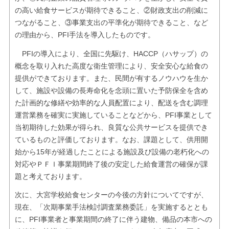
の高い給食サービスが期待できること、②財政支出の削減に
つながること、③事業支出の平準化が期待できること、など
の理由から、PFI手法を導入したものです。
PFIの導入により、全国に先駆け、HACCP（ハサップ）の
概念を取り入れた高度な衛生管理により、安全安心な給食の
提供ができております。また、民間が有するノウハウを生か
して、施設や設備の長寿命化を念頭に置いた予防保全を含め
た計画的な修繕や効率的な人員配置により、配送を含む調理
運営業務を確実に実施していることなどから、PFI事業として
当初期待した効果が得られ、良質な公共サービスを提供でき
ているものと評価しております。なお、課題として、供用開
始から15年が経過したことによる施設及び設備の老朽化への
対応やＰＦＩ事業期間終了後の安定した給食運営の確保が課
題と考えております。
次に、大宮学校給食センターの今後の方針についてですが、
現在、「次期事業手法検討調査業務委託」を実施するととも
に、PFI事業者と事業期間の終了に伴う建物、備品の本市への