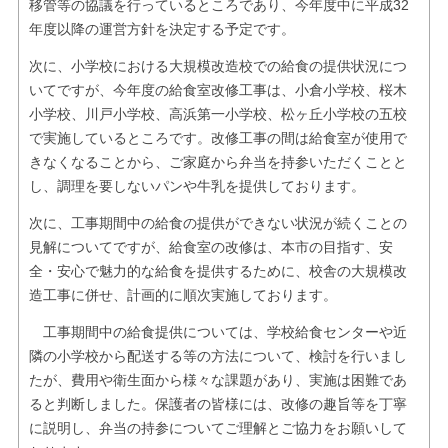
移管等の協議を行っているところであり、今年度中に平成32
年度以降の運営方針を決定する予定です。
次に、小学校における大規模改造校での給食の提供状況につ
いてですが、今年度の給食室改修工事は、小倉小学校、桜木
小学校、川戸小学校、高浜第一小学校、松ヶ丘小学校の五校
で実施しているところです。改修工事の間は給食室が使用で
きなくなることから、ご家庭から弁当を持参いただくことと
し、調理を要しないパンや牛乳を提供しております。
次に、工事期間中の給食の提供ができない状況が続くことの
見解についてですが、給食室の改修は、本市の目指す、安
全・安心で魅力的な給食を提供するために、校舎の大規模改
造工事に併せ、計画的に順次実施しております。
工事期間中の給食提供については、学校給食センターや近
隣の小学校から配送する等の方法について、検討を行いまし
たが、費用や衛生面から様々な課題があり、実施は困難であ
ると判断しました。保護者の皆様には、改修の趣旨等を丁寧
に説明し、弁当の持参についてご理解とご協力をお願いして