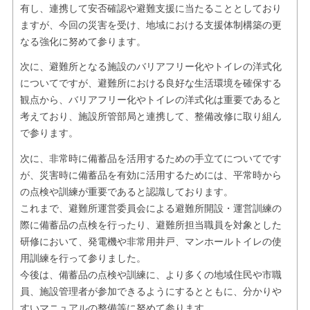
有し、連携して安否確認や避難支援に当たることとしており
ますが、今回の災害を受け、地域における支援体制構築の更
なる強化に努めて参ります。
次に、避難所となる施設のバリアフリー化やトイレの洋式化
についてですが、避難所における良好な生活環境を確保する
観点から、バリアフリー化やトイレの洋式化は重要であると
考えており、施設所管部局と連携して、整備改修に取り組ん
で参ります。
次に、非常時に備蓄品を活用するための手立てについてです
が、災害時に備蓄品を有効に活用するためには、平常時から
の点検や訓練が重要であると認識しております。
これまで、避難所運営委員会による避難所開設・運営訓練の
際に備蓄品の点検を行ったり、避難所担当職員を対象とした
研修において、発電機や非常用井戸、マンホールトイレの使
用訓練を行って参りました。
今後は、備蓄品の点検や訓練に、より多くの地域住民や市職
員、施設管理者が参加できるようにするとともに、分かりや
すいマニュアルの整備等に努めて参ります。