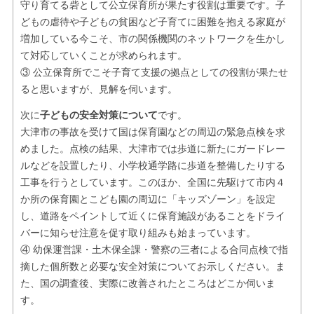
守り育てる砦として公立保育所が果たす役割は重要です。子
どもの虐待や子どもの貧困など子育てに困難を抱える家庭が
増加している今こそ、市の関係機関のネットワークを生かし
て対応していくことが求められます。
③ 公立保育所でこそ子育て支援の拠点としての役割が果たせ
ると思いますが、見解を伺います。
次に
子どもの安全対策について
です。
大津市の事故を受けて国は保育園などの周辺の緊急点検を求
めました。点検の結果、大津市では歩道に新たにガードレー
ルなどを設置したり、小学校通学路に歩道を整備したりする
工事を行うとしています。このほか、全国に先駆けて市内４
か所の保育園とこども園の周辺に「キッズゾーン」を設定
し、道路をペイントして近くに保育施設があることをドライ
バーに知らせ注意を促す取り組みも始まっています。
④ 幼保運営課・土木保全課・警察の三者による合同点検で指
摘した個所数と必要な安全対策についてお示しください。ま
た、国の調査後、実際に改善されたところはどこか伺いま
す。