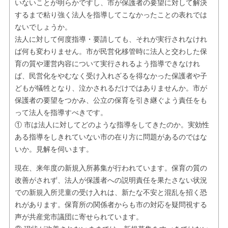
いないことが明らかですし、市が保護者の要望に対して解決
するまで粘り強く法人を指導してこなかったことの表れでは
ないでしょうか。
法人に対して何度指導・要請しても、それが実行されなけれ
ば何も変わりません。市が民営化移管時に法人と交わした保
育の質や運営内容について実行されるよう指導できなけれ
ば、民営化をやむなく受け入れざるを得なかった保護者や子
どもが犠牲となり、泣かされるだけではありませんか。市が
保護者の要望をつかみ、公立の保育を引き継ぐよう責任をも
って法人を指導すべきです。
① 市は法人に対してどのような指導をしてきたのか。実効性
ある指導をしきれていない市の在り方に問題があるのではな
いか。見解を伺います。
現在、来年度の新規入所募集が行われています。保育の質の
改善がされず、法人が保護者への説明責任を果たさない状況
での新規入所児童の受け入れは、新たな不安と混乱を招く恐
れがあります。保育所の関係者からも市の対応を疑問視する
声が共産党市議団に寄せられています。