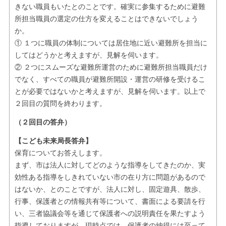
きない職員もいたとのことです。確実に参集するために避難
所担当職員の選定の仕方を変えることはできないでしょう
か。
① １つに職員の体制については居住地に近い避難所を担当に
してはどうかと考えますが、見解を伺います。
② ２つにスムーズな避難所運営のために避難所担当職員だけ
でなく、すべての職員が避難所開設・運営の研修を受けるこ
とが必要ではないかと考えますが、見解を伺います。以上で
２回目の質問を終わります。
（２回目の答弁）
【こども未来局長答弁】
保育についてお答えします。
まず、市は法人に対してどのような指導をしてきたのか、実
効性ある指導をしきれていない市の在り方に問題があるので
はないか、とのことですが、法人に対し、固定遊具、散歩、
行事、保護者との情報共有等について、書面による要請を行
い、三者協議会等を通じて保護者への説明責任を果たすよう
指導しておりますが、現時点では、保護者の納得には至って