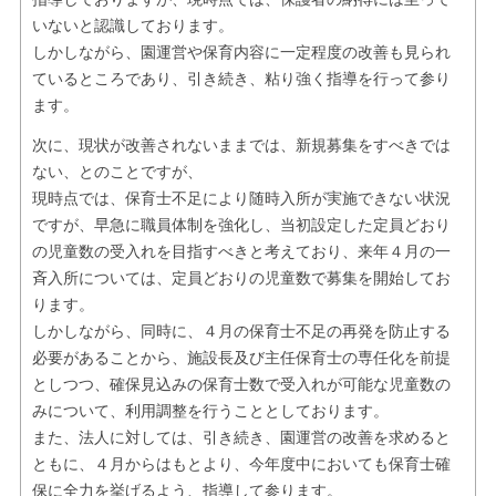
いないと認識しております。
しかしながら、園運営や保育内容に一定程度の改善も見られ
ているところであり、引き続き、粘り強く指導を行って参り
ます。
次に、現状が改善されないままでは、新規募集をすべきでは
ない、とのことですが、
現時点では、保育士不足により随時入所が実施できない状況
ですが、早急に職員体制を強化し、当初設定した定員どおり
の児童数の受入れを目指すべきと考えており、来年４月の一
斉入所については、定員どおりの児童数で募集を開始してお
ります。
しかしながら、同時に、４月の保育士不足の再発を防止する
必要があることから、施設長及び主任保育士の専任化を前提
としつつ、確保見込みの保育士数で受入れが可能な児童数の
みについて、利用調整を行うこととしております。
また、法人に対しては、引き続き、園運営の改善を求めると
ともに、４月からはもとより、今年度中においても保育士確
保に全力を挙げるよう、指導して参ります。