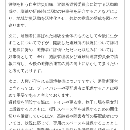
役割を担う自主防災組織、避難所運営委員会に対する活動助
成や、訓練や研修時に活動の好事例を紹介することなどによ
り、地域防災活動を活性化させ、共助の意識の醸成を図って
参ります。
次に、避難者に喜ばれた経験を全体のものとして今後に生か
すことについてですが、開設した避難所の状況について詳細
な把握に努め、避難者に評価いただいた取組みについては、
好事例として、全庁、施設管理者及び避難所運営委員会で情
報共有し、今後の避難所運営の質の向上に活かして参りたい
と考えております。
次に、人権が守られる環境整備についてですが、避難所運営
に当たっては、プライバシーや要配慮者に配慮することは極
めて重要であると考えております。
避難所を開設する際は、トイレや更衣室、物干し場を男女別
に設置するとともに、授乳スペース等を確保するための間仕
切りを備蓄しているほか、高齢者や障害者等の要配慮者につ
いては、状況に応じて、専用のスペースを確保することとし