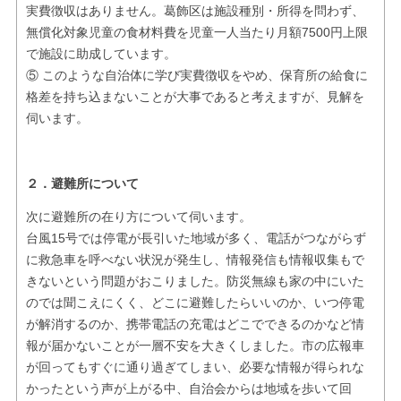
実費徴収はありません。葛飾区は施設種別・所得を問わず、
無償化対象児童の食材料費を児童一人当たり月額7500円上限
で施設に助成しています。
⑤ このような自治体に学び実費徴収をやめ、保育所の給食に
格差を持ち込まないことが大事であると考えますが、見解を
伺います。
２．避難所について
次に避難所の在り方について伺います。
台風15号では停電が長引いた地域が多く、電話がつながらず
に救急車を呼べない状況が発生し、情報発信も情報収集もで
きないという問題がおこりました。防災無線も家の中にいた
のでは聞こえにくく、どこに避難したらいいのか、いつ停電
が解消するのか、携帯電話の充電はどこでできるのかなど情
報が届かないことが一層不安を大きくしました。市の広報車
が回ってもすぐに通り過ぎてしまい、必要な情報が得られな
かったという声が上がる中、自治会からは地域を歩いて回