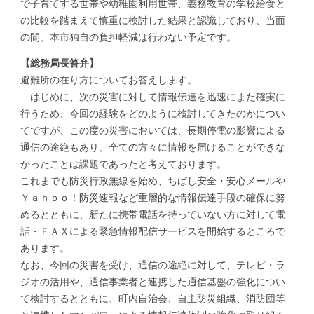
で子育てする世帯や幼稚園利用世帯、義務教育の学校給食と
の比較を踏まえて慎重に検討した結果と認識しており、当面
の間、本市独自の負担軽減は行わない予定です。
【総務局長答弁】
避難所の在り方についてお答えします。
はじめに、次の災害に対して情報伝達を迅速にまた確実に
行うため、今回の経験をどのように検討してきたのかについ
てですが、この度の災害においては、長期停電の影響による
通信の途絶もあり、全ての方々に情報を届けることができな
かったことは課題であったと考えております。
これまでも防災行政無線を始め、ちばし安全・安心メールや
Ｙａｈｏｏ！防災速報など重層的な情報伝達手段の確保に努
めるとともに、新たに携帯電話を持っていない方に対して電
話・ＦＡＸによる緊急情報配信サービスを開始するところで
あります。
なお、今回の災害を受け、通信の途絶に対して、テレビ・ラ
ジオの活用や、通信事業者と連携した通信基盤の強化につい
て検討するとともに、町内自治会、自主防災組織、消防団等