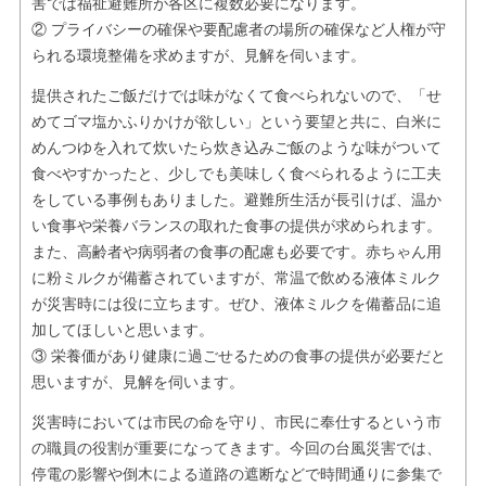
害では福祉避難所が各区に複数必要になります。
② プライバシーの確保や要配慮者の場所の確保など人権が守
られる環境整備を求めますが、見解を伺います。
提供されたご飯だけでは味がなくて食べられないので、「せ
めてゴマ塩かふりかけが欲しい」という要望と共に、白米に
めんつゆを入れて炊いたら炊き込みご飯のような味がついて
食べやすかったと、少しでも美味しく食べられるように工夫
をしている事例もありました。避難所生活が長引けば、温か
い食事や栄養バランスの取れた食事の提供が求められます。
また、高齢者や病弱者の食事の配慮も必要です。赤ちゃん用
に粉ミルクが備蓄されていますが、常温で飲める液体ミルク
が災害時には役に立ちます。ぜひ、液体ミルクを備蓄品に追
加してほしいと思います。
③ 栄養価があり健康に過ごせるための食事の提供が必要だと
思いますが、見解を伺います。
災害時においては市民の命を守り、市民に奉仕するという市
の職員の役割が重要になってきます。今回の台風災害では、
停電の影響や倒木による道路の遮断などで時間通りに参集で