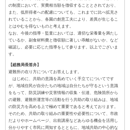
の制度において、実費相当額を徴収することとされており、
また、低所得者への配慮についても、これまでに比べ拡充さ
れていることから、各園の創意工夫により、差異が生じるこ
とはやむを得ないものと考えます。
なお、今後の指導・監査においては、適切な栄養量を満たし
ているか、副食材料費と徴収額に著しい乖離がないか、など
確認し、必要に応じた指導をして参ります。以上でございま
す。
【総務局長答弁】
避難所の在り方についてお答えします。
はじめに、共助の意識を高めていく手立てについてです
が、地域住民が自分たちの地域は自分たちが守るという意識
をもって、防災訓練や災害情報の収集・伝達、危険箇所から
の避難、避難所運営等の活動を行う共助の取り組みは、地域
の防災力を高める上で極めて重要であると考えております。
そのため、共助の取り組みの重要性や必要性について、市政
だよりやホームページ、出前講座などあらゆる機会を活用し
分かりやすく市民に周知するとともに、地域共助の中心的な