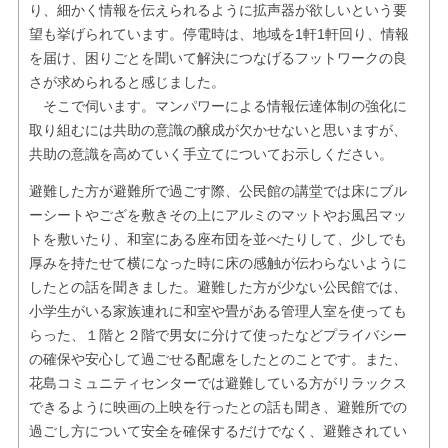
り、細かく情報を伝えられるように拡声器が欲しいという要
望も挙げられています。停電時は、地域を1軒1軒回り、情報
を届け、困りごとを聞いて解決につなげるフットワークの良
さが求められると感じました。
そこで伺います。マンパワーによる情報伝達体制の強化に
取り組むには共助の意識の醸成が欠かせないと思いますが、
共助の意識を高めていく手立てについてお示しください。
避難した方が避難所で過ごす際、公民館の講堂では床にブル
ーシートやござを敷きその上にアルミのマットやお風呂マッ
トを敷いたり、和室にある座布団を並べたりして、少しでも
厚みを持たせて横になった時に床の感触が伝わらないように
したとの話を聞きました。避難した方が少ない公民館では、
小学生がいる家族連れに和室や畳がある管理人室を使っても
らった、１階と２階で男女に分けて使ったなどプライバシー
の確保や安心して過ごせる配慮をしたとのことです。また、
花島コミュニティセンターでは避難している方がリラックス
できるように映画の上映を行ったとの話も聞き、避難所での
過ごし方について安全を確保するだけでなく、避難されてい