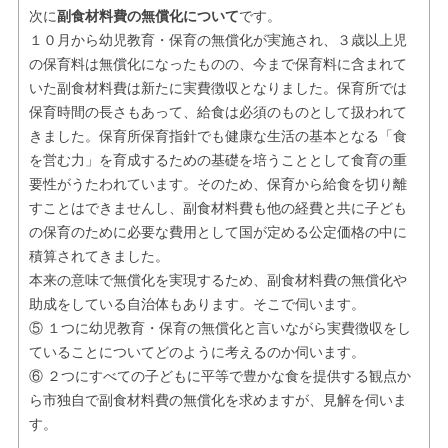
次に
副食材料費の無償化について
です。
１０月から幼児教育・保育の無償化が実施され、３歳以上児
の保育料は無償化になったものの、今まで保育料に含まれて
いた副食材料費は新たに実費徴収となりました。保育所では
保育時間の長さもあって、給食は必須のものとして扱われて
きました。保育所保育指針でも健康な生活の基本となる「食
を営む力」を育成するための基礎を培うこととして食育の重
要性がうたわれています。そのため、保育から給食を切り離
すことはできませんし、副食材料費も他の経費と共に子ども
の保育のために必要な費用として国が定める公定価格の中に
積算されてきました。
本来の意味で無償化を実現するため、副食材料費の無償化や
助成をしている自治体もあります。そこで伺います。
⑤ １つに幼児教育・保育の無償化と言いながら実費徴収をし
ていることについてどのように考えるのか伺います。
⑥ ２つにすべての子どもに平等で豊かな食を提供する観点か
ら市独自で副食材料費の無償化を求めますが、見解を伺いま
す。