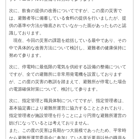
次に、飲食の提供の改善についてですが、この度の災害で
は、避難者等に備蓄している食料の提供を行いましたが、提
供の基準や方法が徹底されていなかった面があったものと認
識しております。
現在、今回の災害の課題を総括している最中であり、その
中で具体的な改善方法について検討し、避難者の健康保持に
努めて参ります。
次に、停電時に最低限の電気を供給する設備の整備について
ですが、全ての避難所に非常用発電機を設置しております
が、この度の災害の教訓を踏まえて、避難所が停電した場合
の電源確保対策について、検討して参ります。
次に、指定管理と職員体制についてですが、指定管理者は、
基本協定書により避難所運営に協力することとされており、
指定管理者が施設管理を行うことにより円滑な避難所運営の
妨げになっているとは考えておりません。
また、この度の災害は長期かつ大規模であったため、平常時
から避難所運営委員会に参加している直近要員以外の職員を