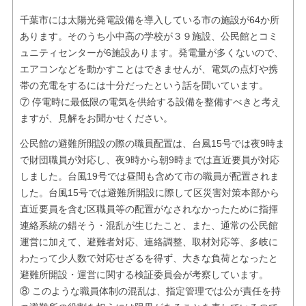
千葉市には太陽光発電設備を導入している市の施設が64か所
あります。そのうち小中高の学校が３９施設、公民館とコミ
ュニティセンターが6施設あります。発電量が多くないので、
エアコンなどを動かすことはできませんが、電気の点灯や携
帯の充電をするには十分だったという話を聞いています。
⑦ 停電時に最低限の電気を供給する設備を整備すべきと考え
ますが、見解をお聞かせください。
公民館の避難所開設の際の職員配置は、台風15号では夜9時ま
で財団職員が対応し、夜9時から朝9時までは直近要員が対応
しました。台風19号では昼間も含めて市の職員が配置されま
した。台風15号では避難所開設に際して区災害対策本部から
直近要員を含む区職員等の配置がなされなかったために指揮
連絡系統の錯そう・混乱が生じたこと、また、通常の公民館
運営に加えて、避難者対応、連絡調整、取材対応等、多岐に
わたって少人数で対応せざるを得ず、大きな負荷となったと
避難所開設・運営に関する検証委員会が考察しています。
⑧ このような職員体制の混乱は、指定管理では公が責任を持