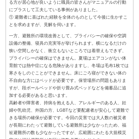
る方が居心地が良いように職員の皆さんがマニュアルの行動
にプラスして工夫している事例がありました。
① 避難者に喜ばれた経験を全体のものとして今後に生かすこ
とを求めますが、見解を伺います。
一方、避難所の環境改善として、プライバシーの確保や空調
設備の整備、寝具の充実等が挙げられます。横になるだけの
狭い空間しかなく、衝立もないところでは着替えもできず、
プライバシーの確保はできません。夏場はエアコンがない体
育館では熱中症になる危険がありますし、冬場は毛布1枚では
寒さをしのぐことができません。床にごろ寝ができない体の
不自由な方にはベッドが必要です。保管場所の問題もありま
すが、段ボールベッドや折り畳み式ベッドなどを備蓄品に追
加する必要があると思います。
高齢者や障害者、持病を抱える人、アレルギーのある人、妊
婦や乳幼児、外国の方、LGBTなど要配慮者が安心して避難で
きる場所の確保が必要です。今回の災害では大人数の被災者
が長期にわたって避難している避難所は少なかったため、福
祉避難所の数も少なかったですが、広範囲にわたる大規模災