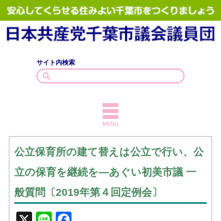
サイト内検索
TOPICS
公立保育所の建て替えは公立で行い、公
議員紹介
立の保育を継続を―あぐい初美市議 一
議会質問
般質問〔2019年第４回定例会〕
政策・見解
X
Line
Facebook