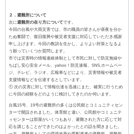
２．避難所について
次に
避難所の在り方について
です。
今回の台風や大雨災害では、市の職員の皆さんが昼夜を分か
たぬ奮闘で、復旧復興や被災者支援に対応していただき感謝
申し上げます。今回の教訓を生かし、よりよい対策となるよ
う願っていくつか質問します。
市では災害時の情報連絡体制として市民に対して防災無線や
ちばし安心安全メール、yahoo！防災速報、SNS,ホームペー
ジ、テレビ、ラジオ、広報車などにより、災害情報や被災者
支援情報などを伝達するとしています。
① 次の災害に対して情報伝達を迅速にまた、確実に行うため
に今回の経験をどのように検討してきたのか伺います。
台風15号、19号の避難所の多くは公民館とコミュニティセン
ターで開設されました。体育館と違い、公民館やコミュニテ
ィセンターは部屋がいくつもあり、避難された方に応じて対
応を講じることができたのはよかったとの話を聞きました。
一方、避難所としての環境改善や要配慮者の避難所、避難所