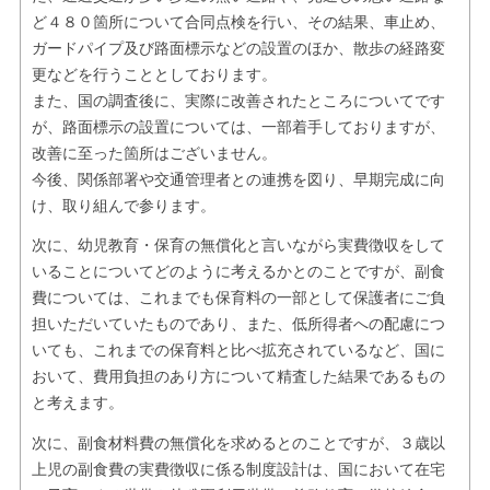
ど４８０箇所について合同点検を行い、その結果、車止め、
ガードパイプ及び路面標示などの設置のほか、散歩の経路変
更などを行うこととしております。
また、国の調査後に、実際に改善されたところについてです
が、路面標示の設置については、一部着手しておりますが、
改善に至った箇所はございません。
今後、関係部署や交通管理者との連携を図り、早期完成に向
け、取り組んで参ります。
次に、幼児教育・保育の無償化と言いながら実費徴収をして
いることについてどのように考えるかとのことですが、副食
費については、これまでも保育料の一部として保護者にご負
担いただいていたものであり、また、低所得者への配慮につ
いても、これまでの保育料と比べ拡充されているなど、国に
おいて、費用負担のあり方について精査した結果であるもの
と考えます。
次に、副食材料費の無償化を求めるとのことですが、３歳以
上児の副食費の実費徴収に係る制度設計は、国において在宅