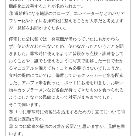
機能化に改善することが求められます。
④ 避難所になる施設のスロープ、エレベーターなどのバリア
フリー化やトイレを洋式化に整えることが大事だと考えます
が、見解をお聞かせください。
停電した公民館では、発電機が備わっていたにもかかわら
ず、使い方がわからないため、使わなかったということを聞
きました。非常時に使えるように普段から点検・訓練をして
おくことや、誰でも使えるように写真で図解した一目でわか
るマニュアルを備えておくことも必要ではないでしょうか。
食料の提供については、備蓄しているクラッカーと水を配布
した、アルファ米を配った、ポットにお湯を用意し、お吸い
物やカップラーメンなど各自が持ってきたものを食べられる
ようにしたなど公民館によって対応がまちまちでした。
そこで伺います。
⑤ １つに非常時に備蓄品を活用するための手立てについて問
題点と課題は何か。
⑥ ２つに飲食の提供の改善が必要だと思いますが、見解を伺
います。