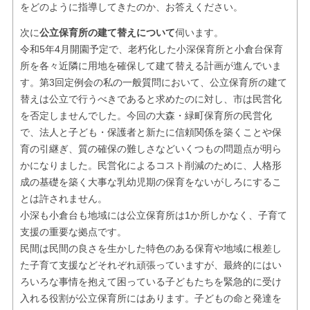
をどのように指導してきたのか、お答えください。
次に
公立保育所の建て替えについて
伺います。
令和5年4月開園予定で、老朽化した小深保育所と小倉台保育
所を各々近隣に用地を確保して建て替える計画が進んでいま
す。第3回定例会の私の一般質問において、公立保育所の建て
替えは公立で行うべきであると求めたのに対し、市は民営化
を否定しませんでした。今回の大森・緑町保育所の民営化
で、法人と子ども・保護者と新たに信頼関係を築くことや保
育の引継ぎ、質の確保の難しさなどいくつもの問題点が明ら
かになりました。民営化によるコスト削減のために、人格形
成の基礎を築く大事な乳幼児期の保育をないがしろにするこ
とは許されません。
小深も小倉台も地域には公立保育所は1か所しかなく、子育て
支援の重要な拠点です。
民間は民間の良さを生かした特色のある保育や地域に根差し
た子育て支援などそれぞれ頑張っていますが、最終的にはい
ろいろな事情を抱えて困っている子どもたちを緊急的に受け
入れる役割が公立保育所にはあります。子どもの命と発達を