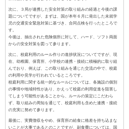
次に、３局が連携した安全対策の取り組みの経過と今後の課
題についてですが、まずは、国が本年６月に発出した未就学
児の交通安全緊急対策に基づき、合同点検を行ったところで
す。
今後は、抽出された危険個所に対して、ハード、ソフト両面
からの安全対策を図って参ります。
次に、校庭利用のルール作りの進捗状況についてですが、現
在、幼稚園、保育所、小学校の連携・接続に積極的に取り組
んでおり、例えば、この取り組みを通じた交流の中で、校庭
の利用や見学が行われているところです。
校庭利用に関する統一的なルールについては、各施設の個別
の事情や地域特性があり、かえって校庭の利用促進を阻害し
てしまう可能性があることから、ルールの策定にこだわら
ず、取り組みの周知を通じて、校庭利用も含めた連携・接続
の充実に努めて参ります。
最後に、実費徴収をやめ、保育所の給食に格差を持ち込まな
いことが大事であるとのことですが、副食費については、国