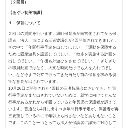
（２回目）
【あぐい初美市議】
１．保育について
２回目の質問を行います。緑町保育所が民営化されてから保
護者、法人、市による三者協議会が4回開催されてきました。
その中で「年間行事予定を出してほしい」「運動を保障する
ために固定遊具を設置してほしい」「散歩を実施する計画を
出してほしい」「午後も外遊びをさせてほしい」「ぎりぎり
の職員配置ではなく、大変な時間だけでも人を入れてほし
い」など今まで公立で行ってきた当たり前の保育を求める切
実な意見が出されています。
10月26日に開催された4回目の三者協議会においても、年間
行事予定がまだ出されていないために、就学に向けてどんな
行事があるかわからず困っていると年長児の保護者が訴えて
います。普通なら4月に出すべき年間行事予定が、保護者が再
三要望しているのに半年以上も出さないなどありえないこと
です。このこと一つとっても法人が保護者に誠実に対応して