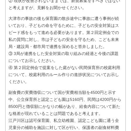
② 現状が改善されないままでは、新規募集をすべきではない
と考えますが、見解をお聞かせください。
大津市の事故の後も保育園の散歩途中に事故に遭う事例が続
いており、子どもの命を守るために、子どもの安全対策はス
ピード感をもって進める必要があります。第２回定例会での
私の質問に対し、市は子どもの安全を守るため、こども未来
局・建設局・都市局で連携を深めると答弁しました。
③ 3局が連携をした安全対策の取り組みの経過と今後の課題
についてお示しください。
④ 第２回定例会で提案をした庭がない民間保育所の校庭利用
について、校庭利用のルール作りの進捗状況についてお示し
ください。
副食費の実費徴収について国が実費相当額を4500円と示す
中、公立保育所と認定こども園は5160円、民間は4200円から
8500円と徴収額にかなりの幅があり、給食内容について新た
な格差が現れていることは問題であると考えます。
江戸川区は認可保育園、私立幼稚園、認定こども園に通う全
児童分の補助を施設に対して区が行い、保護者の副食材料費