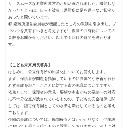
り、スムーズな避難所運営のため活躍されました。機能しな
かったところは、自らも被災し避難所に足を運べない状況が
あったと聞いています。
⑩ 避難所運営委員会が機能したところの教訓を引き出し、ノ
ウハウを共有すべきと考えますが、教訓の共有化についての
見解をお聞かせください。以上で１回目の質問を終わりま
す。
【こども未来局長答弁】
はじめに、公立保育所の民営化についてお答えします。
まず、保護者が問題を指摘しているのに具体的な改善が行わ
れず事故を起こしたことに対する市の認識についてですが、
依然として、保護者の意見・要望や本市からの要請への対応
に不十分な点が残されているものの、子どもの安全確保に関
しては、認可保育園としての水準を満たしているものと考え
ております。
今回の事故については、民間移管とはかかわりなく、他施設
においても起こり得たものと認識しておりますが、法人に対