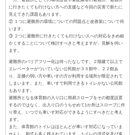
に行きたくても行けない方への支援など今回の災害で新たに
見えてきた課題もあります。
② １つに避難所の環境についての問題点と改善策について伺
います。
③ ２つに避難所に行きたくても行けない人への対応をきめ細
かくすることについて検討すべきと考えますが、見解を伺い
ます。
避難所のバリアフリー化は待ったなしです。２階建て以上で
エレベーターがついていない公民館が３５館中、２２館あ
り、足腰の弱い方や車いすの方が利用する場所が限定されて
しまいます。また、車いすで利用できるトイレがない公民館
もあります。
避難所となる体育館の入り口に簡易スロープをその都度設置
するのではなく、出入り口のうちせめて1か所はスロープに作
り替え、いつでも車いす対応ができるようにすべきだと考え
ます。
また、体育館のトイレはほとんどが車いす対応になっていま
せんし、和式も多く残されています。トイレの洋式化及び多