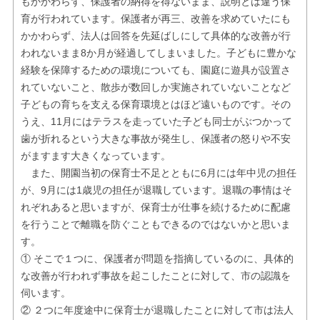
もかかわらず、保護者の納得を得ないまま、説明とは違う保
育が行われています。保護者が再三、改善を求めていたにも
かかわらず、法人は回答を先延ばしにして具体的な改善が行
われないまま8か月が経過してしまいました。子どもに豊かな
経験を保障するための環境についても、園庭に遊具が設置さ
れていないこと、散歩が数回しか実施されていないことなど
子どもの育ちを支える保育環境とはほど遠いものです。その
うえ、11月にはテラスを走っていた子ども同士がぶつかって
歯が折れるという大きな事故が発生し、保護者の怒りや不安
がますます大きくなっています。
また、開園当初の保育士不足とともに6月には年中児の担任
が、9月には1歳児の担任が退職しています。退職の事情はそ
れぞれあると思いますが、保育士が仕事を続けるために配慮
を行うことで離職を防ぐこともできるのではないかと思いま
す。
① そこで１つに、保護者が問題を指摘しているのに、具体的
な改善が行われず事故を起こしたことに対して、市の認識を
伺います。
② ２つに年度途中に保育士が退職したことに対して市は法人