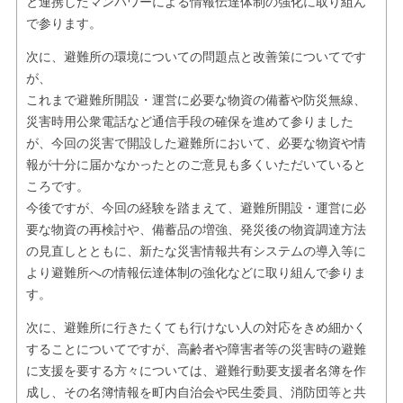
と連携したマンパワーによる情報伝達体制の強化に取り組ん
で参ります。
次に、避難所の環境についての問題点と改善策についてです
が、
これまで避難所開設・運営に必要な物資の備蓄や防災無線、
災害時用公衆電話など通信手段の確保を進めて参りました
が、今回の災害で開設した避難所において、必要な物資や情
報が十分に届かなかったとのご意見も多くいただいていると
ころです。
今後ですが、今回の経験を踏まえて、避難所開設・運営に必
要な物資の再検討や、備蓄品の増強、発災後の物資調達方法
の見直しとともに、新たな災害情報共有システムの導入等に
より避難所への情報伝達体制の強化などに取り組んで参りま
す。
次に、避難所に行きたくても行けない人の対応をきめ細かく
することについてですが、高齢者や障害者等の災害時の避難
に支援を要する方々については、避難行動要支援者名簿を作
成し、その名簿情報を町内自治会や民生委員、消防団等と共