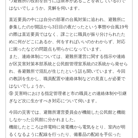
つ避難所の役割を担うには限界があることを表しているので
はないでしょうか。見解を伺います。
直近要員の中には自分の部署の台風対策に追われ、避難所に
参集したのが開設から3日目の夜だったという事態や台風19号
の際は直近要員ではなく、課ごとに職員が振り分けられたた
めに何がどこにあるか、何をすればいいのかわからず、対応
に困ったなどの問題点も明らかになっています。
また、連絡体制については、避難所運営に関する指示や連絡
が区災害対策本部系統と公民館管理室系統の2系統から発せら
れ、各避難所で混乱が生じたという話も聞いています。今回
の教訓を生かし、職員配置や連絡体制などの見直しが必要で
はないでしょうか。
⑨ 災害時における指定管理者と市の職員との連絡体制や引継
ぎなど次に生かすべき対応について伺います。
今回の災害では、避難所運営委員会が機能した公民館と機能
しなかった公民館に分かれました。
機能したところは停電時に発電機から電気をとり、室内が明
るくなるように配線を行ったり、備蓄品の配給を手伝った