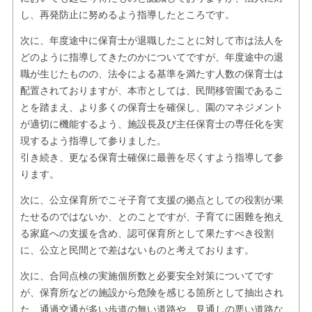
し、再発防止に努めるよう指導したところです。
次に、年度途中に保育士が退職したことに対して市は法人を
どのように指導してきたのかについてですが、年度途中の退
職が生じたものの、法令による基準を満たす人数の保育士は
配置されておりますが、本市としては、民間移管園であるこ
とを踏まえ、より多くの保育士を確保し、園のマネジメント
が適切に機能するよう、施設長及び主任保育士の専任化を実
現するよう指導して参りました。
引き続き、更なる保育士確保に最善を尽くすよう指導して参
ります。
次に、公立保育所でこそ子育て支援の拠点としての役割が果
たせるのではないか、とのことですが、子育てに困難を抱え
る家庭への支援を含め、認可保育所として果たすべき役割
に、公立と民間とで差はないものと考えております。
次に、合同点検の実施個所数と必要安全対策についてです
が、保育所などの施設から危険を感じる箇所として抽出され
た、通過交通が多い歩道の無い道路や、見通しの悪い道路な