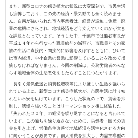
また、新型コロナの感染拡大の状況は大変深刻で、市民生活
も疲弊しており、この先の経済・景気動向も全く読めませ
ん。自粛が強いられた市内事業者は、経営が逼迫し倒産・廃
業の危機にさらされ、地域経済をどう支えていくのかが大き
な課題となっています。そうした中、千葉市では熊谷市長が
平成１４年から行なった職員給与の減額が、市職員とその家
族の生活に直接的・間接的に影響を及ぼすとともに、ひいて
は市内経済、中小企業の営業に影響していることを改めて指
摘しなければなりません。今回の削減は、公務労働者のみな
らず地域全体の生活悪化をもたらすことにつながります。
長引く景気低迷と消費税増税等により厳しい生活を強いら
れている上に、新型コロナ感染症拡大が、市民生活に計り知
れない不安を広げています。こうした状況の下で、賃金を抑
制し、我慢を強いることはリーマンショック後に経験した
「失われた２０年」の経済を繰り返すことになると言われて
います。この過ちを繰り返さないために、労働者・国民の賃
金を引き上げ、労働条件改善で地域経済を活性化させる方向
に向かうことが必要です。個人消費を拡大し、内需主導型の