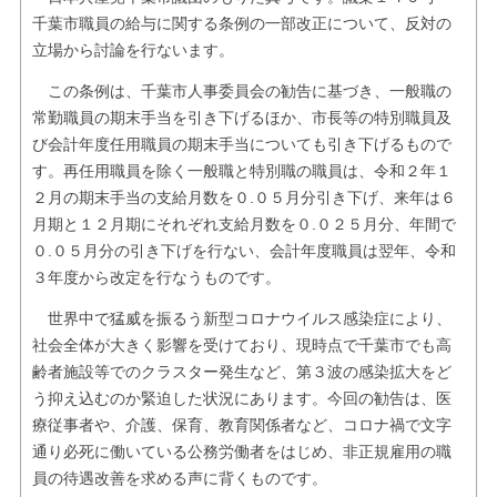
千葉市職員の給与に関する条例の一部改正について、反対の
立場から討論を行ないます。
この条例は、千葉市人事委員会の勧告に基づき、一般職の
常勤職員の期末手当を引き下げるほか、市長等の特別職員及
び会計年度任用職員の期末手当についても引き下げるもので
す。再任用職員を除く一般職と特別職の職員は、令和２年１
２月の期末手当の支給月数を０.０５月分引き下げ、来年は６
月期と１２月期にそれぞれ支給月数を０.０２５月分、年間で
０.０５月分の引き下げを行ない、会計年度職員は翌年、令和
３年度から改定を行なうものです。
世界中で猛威を振るう新型コロナウイルス感染症により、
社会全体が大きく影響を受けており、現時点で千葉市でも高
齢者施設等でのクラスター発生など、第３波の感染拡大をど
う抑え込むのか緊迫した状況にあります。今回の勧告は、医
療従事者や、介護、保育、教育関係者など、コロナ禍で文字
通り必死に働いている公務労働者をはじめ、非正規雇用の職
員の待遇改善を求める声に背くものです。