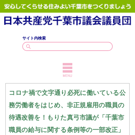
サイト内検索
TOPICS
コロナ禍で文字通り必死に働いている公
議員紹介
務労働者をはじめ、非正規雇用の職員の
議会質問
待遇改善を！もりた真弓市議が「千葉市
政策・見解
職員の給与に関する条例等の一部改正」