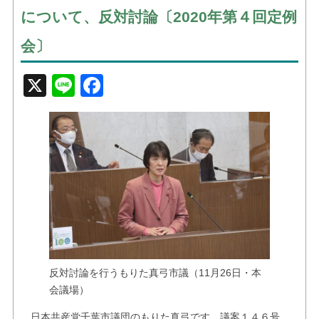
お問い合せ
について、反対討論〔2020年第４回定例
リンク
会〕
X
Line
Facebook
反対討論を行うもりた真弓市議（11月26日・本
会議場）
日本共産党千葉市議団のもりた真弓です。議案１４６号