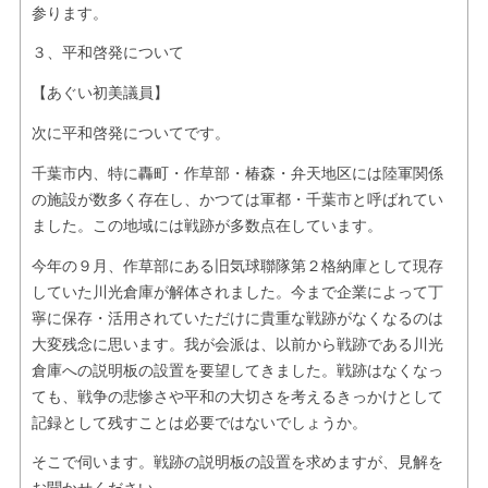
参ります。
３、平和啓発について
【あぐい初美議員】
次に
平和啓発について
です。
千葉市内、特に轟町・作草部・椿森・弁天地区には陸軍関係
の施設が数多く存在し、かつては軍都・千葉市と呼ばれてい
ました。この地域には戦跡が多数点在しています。
今年の９月、作草部にある旧気球聯隊第２格納庫として現存
していた川光倉庫が解体されました。今まで企業によって丁
寧に保存・活用されていただけに貴重な戦跡がなくなるのは
大変残念に思います。我が会派は、以前から戦跡である川光
倉庫への説明板の設置を要望してきました。戦跡はなくなっ
ても、戦争の悲惨さや平和の大切さを考えるきっかけとして
記録として残すことは必要ではないでしょうか。
そこで伺います。戦跡の説明板の設置を求めますが、見解を