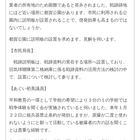
業者の所有地のため困難であると答弁されました。戦跡跡地
にほど近い場所に都賀公園があります。市民に利用される公
園内に説明板が設置されることで、啓発効果も高まるのでは
ないでしょうか。
都賀公園に説明板の設置を求めます。見解を伺います。
【市民局長】
戦跡説明板は、戦跡資料の実在する場所へ設置しており、
旧気球聯隊第二格納庫に係る戦跡資料の活用方法の検討の中
で、設置について検討して参ります。
【あぐい初美議員】
平和教育の一環として学校の希望により３分の１の学校では
戦争体験を聞く会が実施されていると伺いました。来年１月
２２日に核兵器禁止条約が発効しますが、原爆が二度と使わ
れないようにと願って活動している被爆者の方の話を聞くこ
とは貴重な経験です。