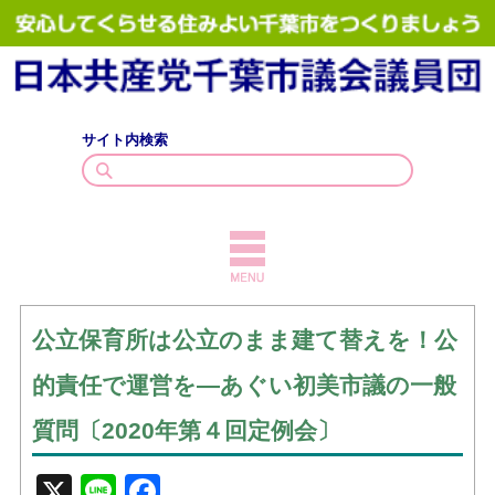
サイト内検索
TOPICS
公立保育所は公立のまま建て替えを！公
議員紹介
的責任で運営を―あぐい初美市議の一般
議会質問
質問〔2020年第４回定例会〕
政策・見解
X
Line
Facebook