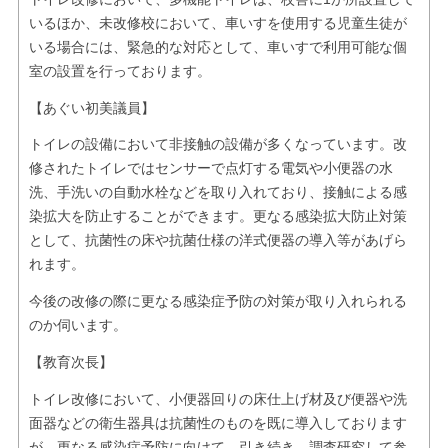
いるほか、未改修校において、車いすを使用する児童生徒が
いる場合には、緊急的な対応として、車いすで利用可能な個
室の設置を行っております。
【あぐい初美議員】
トイレの設備において非接触の設備が多くなっています。改
修されたトイレではセンサーで点灯する電気や小便器の水
洗、手洗いの自動水栓などを取り入れており、接触による感
染拡大を防止することができます。更なる感染拡大防止対策
として、抗菌性の床や抗菌仕様の洋式便器の導入等があげら
れます。
今後の改修の際に更なる感染症予防の対策が取り入れられる
のか伺います。
【教育次長】
トイレ改修において、小便器回りの床仕上げ材及び便器や洗
面器などの衛生器具は抗菌性のものを既に導入しております
が、更なる感染症予防に向けて、引き続き、調査研究して参