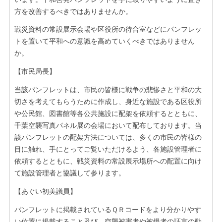
方を改善するべきではありませんか。
戦災資料の常設展示会場や区役所の待合室などにパンフレッ
トを置いて平和への意識を高めていくべきではありません
か。
【市民局長】
当該パンフレットは、市民の皆様に戦争の悲惨さと平和の大
切さを考えてもらうために作成し、身近な施設である区役所
や公民館、図書館等各公共施設に配架を依頼するとともに、
千葉空襲写真パネル展の会場において配布しております。当
該パンフレットの配架方法については、多くの市民の皆様の
目に触れ、手にとってご覧いただけるよう、各施設管理者に
依頼するとともに、戦災資料の常設展示場所への配置に向け
て施設管理者と協議して参ります。
【あぐい初美議員】
パンフレットに掲載されているＱＲコードをより分かりやす
い位置に掲載すること及び、空襲被害者や被爆者の証言の動