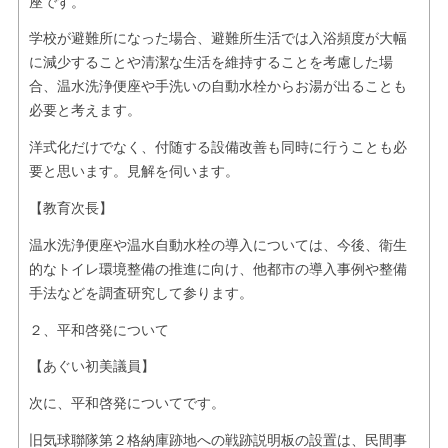
座です。
学校が避難所になった場合、避難所生活では入浴頻度が大幅
に減少することや清潔な生活を維持することを考慮した場
合、温水洗浄便座や手洗いの自動水栓からお湯が出ることも
必要と考えます。
洋式化だけでなく、付随する設備改善も同時に行うことも必
要と思います。見解を伺います。
【教育次長】
温水洗浄便座や温水自動水栓の導入については、今後、衛生
的なトイレ環境整備の推進に向け、他都市の導入事例や整備
手法などを調査研究して参ります。
２、平和啓発について
【あぐい初美議員】
次に、平和啓発についてです。
旧気球聯隊第２格納庫跡地への戦跡説明板の設置は、民間事