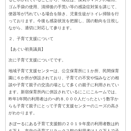
ゴム手袋の使用、清掃後の手荒い等の感染症対策を講じて、
便器等が汚れている場合を除き、児童生徒がトイレ掃除を行
っております。今後も感染状況を把握し、国の動向を注視し
ながら、適切に対応して参ります。
２、子育て支援について
【あぐい初美議員】
次に子育て支援についてです。
地域子育て支援センターは、公立保育所に１か所、民間保育
園に６か所が併設されており、子育ての不安や悩みなどの相
談や子育て親子の交流の場として多くの親子に利用されてい
ます。新宿保育所内に併設されているにこにこルームでは、
昨年1年間の利用者はのべ約８,０００人だったという数字か
らも子育て親子にとって子育て支援センターのニーズの高さ
がわかります。
きぼーるにある子育て支援館の２０１９年度の利用者数は約
６万人、市内の子育てリラックス館の利用者は１０万人で子