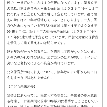
後で、一番遅いところは１９年後になっています。築５０年
の花見川第２保育所と幸第１保育所は２０２９年(令和１１年)
にそれぞれ公立として建て替え予定となっています。建て替
えの時には５９年が経過していることになります。一方、民
営化対象になっている宮野木保育所は築４４年で２０２６年
(令和８年)に、築３４年の稲毛海岸保育所は２０２９年(令和
１１年)に建て替え予定となっています。民営化対象の保育所
を優先して建て替えるのは明らかです。
経過年数がたった保育所は、耐震性に問題がないとはいえ、
外壁の剥がれやひび割れ、エアコンの効きが悪い、トイレが
臭いなど老朽化による不具合が表れています。
公立保育所の建て替えについて、築年数の古い順から建て替
えをすべきではありませんか。
【こども未来局長】
建替えにあたっては、民営化する場合は、事業者の参入意欲
も考慮し、計画期間の前半10年以内に着手することとしてい
るほか、過去の大規模改修の実施時期や移転先の状況によ