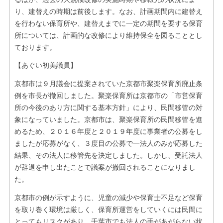
り、建替えの時期は前後します。なお、計画期間内に建替え
を行わない保育所や、建替えまでに一定の期間を要する保育
所については、計画的な改修により維持保全を図ることとし
ております。
【あぐい初美議員】
京都市は９月議会に提案されていた京都市聚楽保育所廃止条
例を市長が撤回しました。聚楽保育所は京都市の「市営保育
所の今後のあり方に関する基本方針」により、民間移管の対
象になっていました。京都市は、聚楽保育所の民間移管を進
めるため、２０１６年度と２０１９年度に事業者の公募をし
ましたが応募がなく、３度目の公募で一法人のみが応募した
結果、その法人に移管先を決定しました。しかし、受託法人
が辞退を申し出たことで議案が撤回されることになりまし
た。
京都市の例が示すように、児童の減少や保育士不足など保育
を取り巻く環境は厳しく、保育所運営をしていくには民間に
とってもリスクがあり、千葉市でも法人の手があがらない状