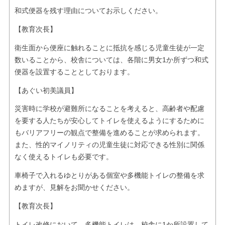
和式便器を残す理由についてお示しください。
【教育次長】
衛生面から便座に触れることに抵抗を感じる児童生徒が一定
数いることから、校舎については、各階に男女1か所ずつ和式
便器を設置することとしております。
【あぐい初美議員】
災害時に学校が避難所になることを考えると、高齢者や配慮
を要する人たちが安心してトイレを使えるようにするために
もバリアフリーの観点で整備を進めることが求められます。
また、性的マイノリティの児童生徒に対応できる性別に関係
なく使えるトイレも必要です。
車椅子で入れるゆとりがある個室や多機能トイレの整備を求
めますが、見解をお聞かせください。
【教育次長】
トイレ改修において、多機能トイレは、校舎に1か所設置して