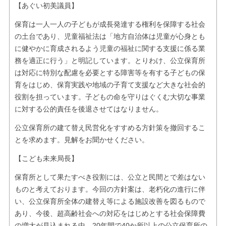
【あぐい初美議員】
保育は一人一人の子どもが成長発達する権利を保障する社会
の土台であり、児童福祉法は「地方自治体は児童が心身とも
に健やかに育成されるよう児童の福祉に関する支援に係る業
務を適正に行う」と明記しています。とりわけ、公立保育所
は対応に特別な配慮を必要とする障害等を有する子どもの保
育をはじめ、保育実践や地域の子育て支援など大きな社会的
役割を担っています。子どもの命を守りはぐくむ大切な事業
に対する公的責任を後退させてはなりません。
公立保育所の建て替え民営化をすすめる方針策を撤回するこ
とを求めます。見解をお聞かせください。
【こども未来局長】
保育所として果たすべき役割には、公立と民間とで差はない
ものと考えております。今回の方針案は、老朽化の進行に伴
い、公立保育所全体の建替え等による施設改善を図るもので
あり、今後、超高齢社会への対応をはじめとする社会保障費
の増大が見込まれる中、20年間で40か所以上の公立保育所の