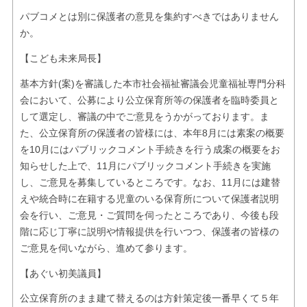
パブコメとは別に保護者の意見を集約すべきではありません
か。
【こども未来局長】
基本方針(案)を審議した本市社会福祉審議会児童福祉専門分科
会において、公募により公立保育所等の保護者を臨時委員と
して選定し、審議の中でご意見をうかがっております。ま
た、公立保育所の保護者の皆様には、本年8月には素案の概要
を10月にはパブリックコメント手続きを行う成案の概要をお
知らせした上で、11月にパブリックコメント手続きを実施
し、ご意見を募集しているところです。なお、11月には建替
えや統合時に在籍する児童のいる保育所について保護者説明
会を行い、ご意見・ご質問を伺ったところであり、今後も段
階に応じ丁寧に説明や情報提供を行いつつ、保護者の皆様の
ご意見を伺いながら、進めて参ります。
【あぐい初美議員】
公立保育所のまま建て替えるのは方針策定後一番早くて５年