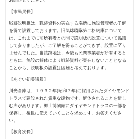
お聞かせください。
【市民局長】
戦跡説明板は、戦跡資料の実在する場所に施設管理者の了解
を得て設置しております。旧気球聯隊第二格納庫について
は、これまでに前所有者との間で説明板の設置について協議
して参りましたが、ご了解を得ることができず、設置に至り
ませんでした。当該跡地は、今後も民間事業者が所有すると
ともに、施設の解体により戦跡資料が実在しないこととなる
ことから、説明板の設置は困難と考えております。
【あぐい初美議員】
川光倉庫は、１９３２年(昭和７年)に採用されたダイヤモンド
トラスで建設された貴重な建物です。解体されることを惜し
む声があります。郷土博物館にダイヤモンドトラスの一部を
保存し、後世に伝えていくことを求めます。お答えくださ
い。
【教育次長】