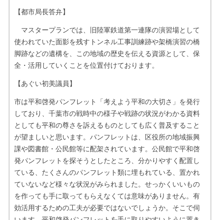
【都市局長答弁】
マスタープランでは、旧陸軍鉄道第一連隊の演習場として
使われていた面影を残すトンネル工事訓練跡や架橋演習の橋
脚跡などの遺構を、この地域の歴史を伝える資源として、保
全・活用していくことを位置付けております。
【あぐい初美議員】
市は平和啓発パンフレット「考えよう平和の大切さ」を発行
しており、千葉市の戦時中の様子や戦跡の状況がわかる資料
としても平和の尊さを訴えるものとしても広く普及すること
が望ましいと思います。パンフレットは、区役所の地域振興
課や図書館・公民館等に配架されています。公民館で平和啓
発パンフレットを探そうとしたところ、分かりやすく配置し
ている、たくさんのパンフレット類に埋もれている、置かれ
ていないなど様々な状況がみられました。せっかくいいもの
を作っても手に取ってもらえなくては意味がありません。有
効活用するための工夫が必要ではないでしょうか。そこで伺
います。平和啓発パンフレットを手に取りやすいように置き