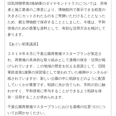
旧気球聯帯第2格納庫のダイヤモンドトラスについては、所有
者と施工業者のご厚意により、博物館内で展示できる程度の
大きさにカットされたものをご寄贈いただけることとなった
ため、郷土博物館で保存することとしました。今後は、平和
啓発のための貴重な資料として、有効な活用方法を検討して
参ります。
【あぐい初美議員】
２０１９年８月に千葉公園再整備マスタープランが策定さ
れ、再整備の具体的な取り組みとして遺構の保全・活用が掲
げられています。この地域の歴史を伝える資源として、旧陸
軍鉄道第1連隊の演習場として使われていた橋脚やトンネルが
残されていますが、新しい公園の中に戦跡をどのように配置
していくかが重要です。戦跡に光が当てられ、市民の目に触
れやすく、平和啓発に寄与することができるよう戦跡を保
存・活用することが求められます。
千葉公園再整備マスタープランにおける遺構の位置づけにつ
いてお聞かせください。