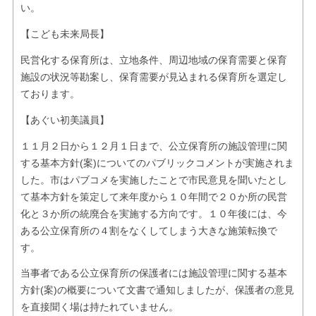
い。
【こども未来局長】
民営化する保育所は、立地条件、周辺地域の保育需要と保育
施設の状況等勘案し、保育需要が見込まれる保育所を選定し
ております。
【あぐい初美議員】
１１月２日から１２月１日まで、公立保育所の施設管理に関
する基本方針(案)についてのパブリックコメントが実施されま
した。市はパブコメを実施したことで市民意見を聞いたとし
て基本方針を策定して来年度から１０年間で２０か所の民営
化と３か所の統廃合を実施する方向です。１０年後には、今
ある公立保育所の４割をなくしてしまう大きな施策転換で
す。
当事者である公立保育所の保護者には施設管理に関する基本
方針(案)の概要について文書で通知しましたが、保護者の意見
を直接聞く場は持たれていません。