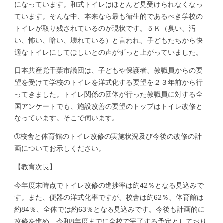
になっています。和式トイレはほとんど見受けられなくなっ
ています。そんな中、本来なら最も衛生的であるべき学校の
トイレが取り残されているのが現状です。５Ｋ（臭い、汚
い、怖い、暗い、壊れている）と言われ、子どもたちから快
適なトイレにしてほしいとの声がずっと上がっていました。
日本共産党千葉市議団は、子どもや保護者、教職員からの要
望を受けて学校のトイレを洋式化する要望を２３年前から行
ってきました。トイレ関係の団体が行った教職員に対する全
国アンケートでも、施設改善の要望のトップはトイレ改修と
なっています。そこで伺います。
➀校舎と体育館のトイレ改修の実施状況及び今後の改修の計
画についてお示しください。
【教育次長】
今年度末時点でトイレ改修の進捗率は約42％となる見込みで
す。また、便器の洋式化率ですが、校舎は約62％、体育館は
約84％、全体では約63％となる見込みです。今後も計画的に
改修を進め、令和8年度までに全校で完了する予定としており