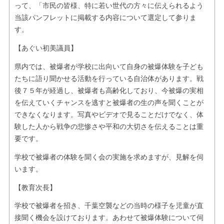
って、「市民の皆様、特に若い世代の方々に伝えられるよう
当該パンフレットに掲載する内容について選定して参りま
す。
【あぐい初美議員】
県内では、被爆者が学校に出向いて自身の被爆体験を子ども
たちに語り聞かせる活動を行っている自治体があります。戦
後７５年が経過し、被爆者も高齢化しており、今被爆の実相
を伝えていくチャンスを逃すと被爆者の生の声を聞くことが
できなくなります。写真やビデオで見ることだけでなく、体
験した人から戦争の悲惨さや平和の大切さを伝えることは重
要です。
学校で被爆者の体験を聞く会の実施を求めますが、見解を伺
います。
【教育次長】
学校で被爆者を招き、千葉空襲などの当時の様子を児童が直
接聞く機会を設けております。あわせて被爆体験について伺