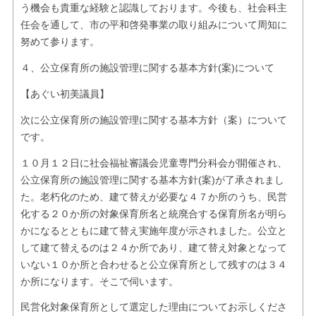
う機会も貴重な経験と認識しております。今後も、社会科主
任会を通して、市の平和啓発事業の取り組みについて周知に
努めて参ります。
４、公立保育所の施設管理に関する基本方針(案)について
【あぐい初美議員】
次に公立保育所の施設管理に関する基本方針（案）について
です。
１０月１２日に社会福祉審議会児童専門分科会が開催され、
公立保育所の施設管理に関する基本方針(案)が了承されまし
た。老朽化のため、建て替えが必要な４７か所のうち、民営
化する２０か所の対象保育所名と統廃合する保育所名が明ら
かになるとともに建て替え実施年度が示されました。公立と
して建て替えるのは２４か所であり、建て替え対象となって
いない１０か所と合わせると公立保育所として残すのは３４
か所になります。そこで伺います。
民営化対象保育所として選定した理由についてお示しくださ