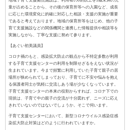
地域子育て支援拠点施設は、利用者の8割以上を3歳未満の児
童が占めることから、その後の保育所等への入園など、成長
に応じた環境変化に的確に対応した相談・支援の実施が重要
であると考えております。地域の保育所等をはじめ、他の子
育て支援施設などの関係機関と連携した情報提供や相談等を
実施しながら、丁寧な支援に努めて参ります。
【あぐい初美議員】
コロナ禍のもと、感染拡大防止の観点から不特定多数が利用
する子育て支援センターの利用を制限せざるをえない状況が
生まれています。今まで頻繁に利用していた子育て親子の居
場所が狭められてしまっており、子育てに不安や悩みを抱え
る保護者同士が気軽に交流しあう場が少なくなっています。
子育て支援センターの本来の役割からすれば、コロナ下での
現状は、子育て中の親子の交流が十分図れず、ニーズに応え
きれていないのではないでしょうか。そこで伺います。
子育て支援センターにおいて、新型コロナウイルス感染症感
染拡大防止対策はどのように行われていますか。