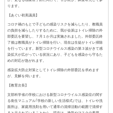
ります。
【あぐい初美議員】
コロナ禍のもとで子どもの感染リスクを減らしたり、教職員
の負担を減らしたりするために、我が会派はトイレ掃除の外
部委託を要望し、７月１か月は実施されました。外部委託終
了後は教職員がトイレ掃除を行い、現在は生徒がトイレ掃除
を行っています。新型コロナウイルス感染の第３波がきて感
染拡大が広がっている状況にあり、子どもを感染から守るた
めの対応が急がれます。
感染拡大防止対策としてトイレ掃除の外部委託を求めます
が、見解を伺います。
【教育次長】
文部科学省の学校における新型コロナウイルス感染症の関す
る衛生マニュアル｢学校の新しい生活様式｣では、トイレや洗
面所は、家庭用洗剤を用いて通常の清掃活動の範囲で清掃す
ると示されていることから、現在は、換気やマスクの着用、