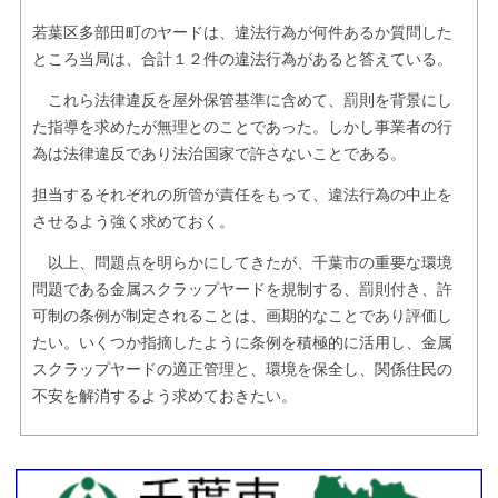
若葉区多部田町のヤードは、違法行為が何件あるか質問した
ところ当局は、合計１２件の違法行為があると答えている。
これら法律違反を屋外保管基準に含めて、罰則を背景にし
た指導を求めたが無理とのことであった。しかし事業者の行
為は法律違反であり法治国家で許さないことである。
担当するそれぞれの所管が責任をもって、違法行為の中止を
させるよう強く求めておく。
以上、問題点を明らかにしてきたが、千葉市の重要な環境
問題である金属スクラップヤードを規制する、罰則付き、許
可制の条例が制定されることは、画期的なことであり評価し
たい。いくつか指摘したように条例を積極的に活用し、金属
スクラップヤードの適正管理と、環境を保全し、関係住民の
不安を解消するよう求めておきたい。