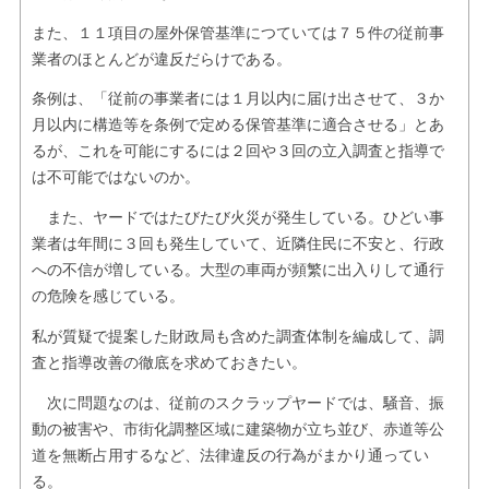
また、１１項目の屋外保管基準につていては７５件の従前事
業者のほとんどが違反だらけである。
条例は、「従前の事業者には１月以内に届け出させて、３か
月以内に構造等を条例で定める保管基準に適合させる」とあ
るが、これを可能にするには２回や３回の立入調査と指導で
は不可能ではないのか。
また、ヤードではたびたび火災が発生している。ひどい事
業者は年間に３回も発生していて、近隣住民に不安と、行政
への不信が増している。大型の車両が頻繁に出入りして通行
の危険を感じている。
私が質疑で提案した財政局も含めた調査体制を編成して、調
査と指導改善の徹底を求めておきたい。
次に問題なのは、従前のスクラップヤードでは、騒音、振
動の被害や、市街化調整区域に建築物が立ち並び、赤道等公
道を無断占用するなど、法律違反の行為がまかり通ってい
る。