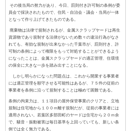
その後当局の努力があり、今日、罰則付き許可制の条例が委
員会で採決されたもので、住民・自治会・議会・当局が一体
となって作り上げてきたものである。
廃棄物は法律で規制されるが、金属スクラップヤードは再生
資源物であり規制する法律がないため数々の違法行為がなさ
れても、有効な規制が出来なかった千葉市が、罰則付き、許
可制の条例によって権限をもって対処することができるよう
になったことは、金属スクラップヤードの適正管理、住環境
の保全に大きな一歩を踏み出すことになる。
しかし明らかになった問題点は、これから開業する事業者
には適正管理を順守させる可能性はあるが、７５件の従前の
事業者を条例に沿って規制することは極めて困難である。
条例の拘束力は、１１項目の屋外保管事業のクリアと、立地
規制は住宅地から１００ｍ離す規制だが、従前の事業者には
適用されない。若葉区多部田町のヤードは住宅から２０ｍ余
で、騒音・振動被害は毎日基準を上回っていても、新しい条
例では全く無力である。