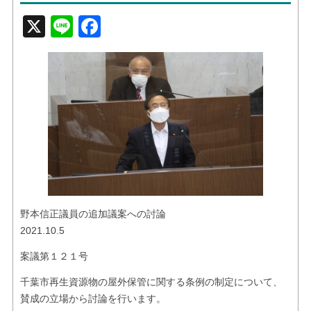
お問い合せ
X
Line
Facebook
リンク
野本信正議員の追加議案への討論
2021.10.5
案議第１２１号
千葉市再生資源物の屋外保管に関する条例の制定について、
賛成の立場から討論を行います。