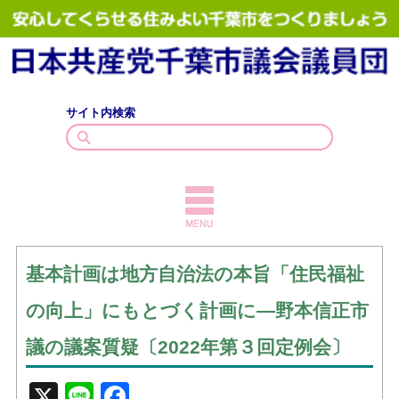
サイト内検索
TOPICS
基本計画は地方自治法の本旨「住民福祉
議員紹介
の向上」にもとづく計画に―野本信正市
議会質問
議の議案質疑〔2022年第３回定例会〕
政策・見解
X
Line
Facebook