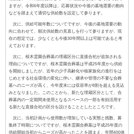
ますが、令和6年度以降は、応募状況や今後の墓地需要の動向
などを踏まえて適切な供給数を設定して参ります。
次に、供給可能年数についてですが、今後の墓地需要の動
向に合わせて、順次供給数の見直しを行って参りますが、現
在の想定では、少なくとも今後30年間以上は可能であると考
えております。
次に、桜木霊園合葬墓の埋蔵区分に直接合祀が追加される
理由についてですが、桜木霊園合葬墓は平成25年度から供給
を開始しましたが、近年の少子高齢化や核家族化の進行をは
じめとする社会環境の変化に伴い、継承や管理の不要な合葬
墓へのニーズが高く、今年度末には収容率が8割を超える見込
みとなりました。このことから、新たな埋蔵区分として、合
葬墓内の一定期間未使用となるスペースの一部を有効活用す
る新たな直接合祀の区分を設けることとしたところです。
次に、当初計画から使用数が増加している実態と残数、募
集終了時期についてですが、桜木霊園合葬墓は平成25年度の
供給開始当初からニーズが高かったことを踏まえ、年間400体