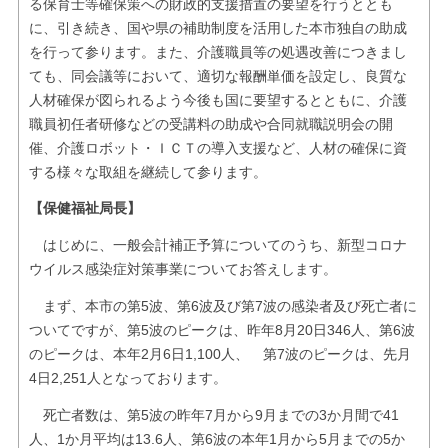
る保育士等確保策への財政的支援措置の要望を行うととも
に、引き続き、国や県の補助制度を活用した本市独自の助成
を行って参ります。また、介護職員等の処遇改善につきまし
ても、同会議等において、適切な報酬単価を設定し、良質な
人材確保が図られるよう今後も国に要望するとともに、介護
職員初任者研修などの受講料の助成や合同就職説明会の開
催、介護ロボット・ＩＣＴの導入支援など、人材の確保に資
する様々な取組を継続して参ります。
【保健福祉局長】
はじめに、一般会計補正予算についてのうち、新型コロナ
ウイルス感染症対策事業についてお答えします。
まず、本市の第5波、第6波及び第7波の感染者及び死亡者に
ついてですが、第5波のピークは、昨年8月20日346人、第6波
のピークは、本年2月6日1,100人、 第7波のピークは、先月
4日2,251人となっております。
死亡者数は、第5波の昨年7月から9月までの3か月間で41
人、1か月平均は13.6人、第6波の本年1月から5月までの5か