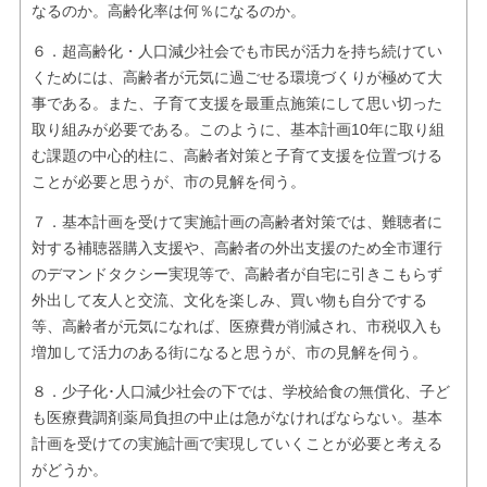
なるのか。高齢化率は何％になるのか。
６．超高齢化・人口減少社会でも市民が活力を持ち続けてい
くためには、高齢者が元気に過ごせる環境づくりが極めて大
事である。また、子育て支援を最重点施策にして思い切った
取り組みが必要である。このように、基本計画10年に取り組
む課題の中心的柱に、高齢者対策と子育て支援を位置づける
ことが必要と思うが、市の見解を伺う。
７．基本計画を受けて実施計画の高齢者対策では、難聴者に
対する補聴器購入支援や、高齢者の外出支援のため全市運行
のデマンドタクシー実現等で、高齢者が自宅に引きこもらず
外出して友人と交流、文化を楽しみ、買い物も自分でする
等、高齢者が元気になれば、医療費が削減され、市税収入も
増加して活力のある街になると思うが、市の見解を伺う。
８．少子化･人口減少社会の下では、学校給食の無償化、子ど
も医療費調剤薬局負担の中止は急がなければならない。基本
計画を受けての実施計画で実現していくことが必要と考える
がどうか。