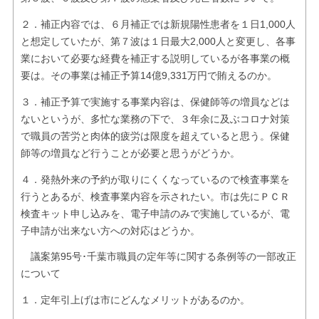
２．補正内容では、６月補正では新規陽性患者を１日1,000人
と想定していたが、第７波は１日最大2,000人と変更し、各事
業において必要な経費を補正する説明しているが各事業の概
要は。その事業は補正予算14億9,331万円で賄えるのか。
３．補正予算で実施する事業内容は、保健師等の増員などは
ないというが、多忙な業務の下で、３年余に及ぶコロナ対策
で職員の苦労と肉体的疲労は限度を超えていると思う。保健
師等の増員など行うことが必要と思うがどうか。
４．発熱外来の予約が取りにくくなっているので検査事業を
行うとあるが、検査事業内容を示されたい。市は先にＰＣＲ
検査キット申し込みを、電子申請のみで実施しているが、電
子申請が出来ない方への対応はどうか。
議案第95号･千葉市職員の定年等に関する条例等の一部改正
について
１．定年引上げは市にどんなメリットがあるのか。