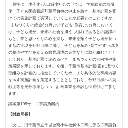
最後に、少子化･人口減少社会の下では、学校給食の無償
化、子ども医療費調剤薬局負担の中止を急ぎ、基本計画を受
けての実施計画で実現していくことが必要とのことですが、
｢まちづくりの総合8分野｣の｢子ども･教育｣の分野において
は、子ども達が、未来の社会を担う｢人財｣であるとの認識の
もと、夢と思いやりの心を持ち、未来を拓く子ども達が育つ
まちの実現を分野目標に掲げ、子どもを産み･育てやすい環境
の整備や学びを支える教育環境の充実などに取り組むことと
しており、基本計画で定めるべき、まちづくりの方向性や施
策展開を示しております。今後、千葉市基本計画(案)に基づく
取組みを計画的に推進していくため、より具体的な事業内容
を示す実施計画を策定することとしており、分野目標への貢
献度等を充分考慮しつつ、計画事業を検討し位置付けて参り
ます。
議案第105号、工事請負契約
【財政局長】
次に、旧千葉市立千城台南小学校解体工事に係る工事請負