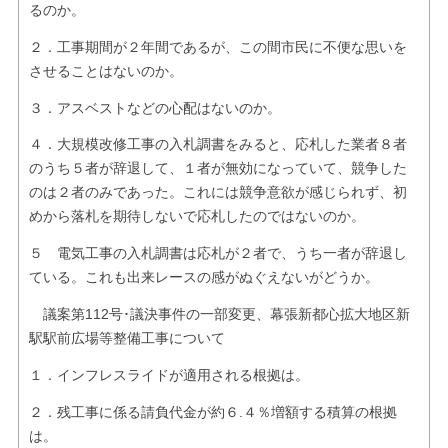
るのか。
２．工事期間が２年間であるが、この間市民に不便な思いを
させることはないのか。
３．アスベストなどの心配はないのか。
４．大規模改修工事の入札調書をみると、応札した業者８者
のうち５者が辞退して、１者が無効になっていて、競争した
のは２者のみであった。これには競争意欲が感じられず、初
めから落札を期待しないで応札したのではないのか。
５ 電気工事の入札調書は応札が２者で、うち一者が辞退し
ている。これも出来レースの感がぬぐえないがどうか。
議案第112号･議決事件の一部変更、幕張新都心拡大地区新
駅駅前広場等整備工事について
１．インフレスライドが適用される根拠は。
２．残工事に係る請負代金が約６.４％増額する積算の根拠
は。