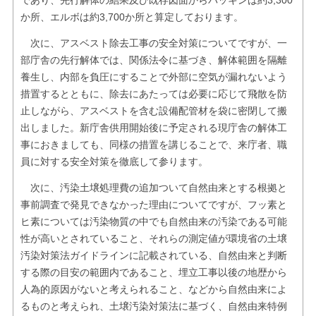
であり、先行解体の結果及び既存図面からパッキンは約3,300
か所、エルボは約3,700か所と算定しております。
次に、アスベスト除去工事の安全対策についてですが、一
部庁舎の先行解体では、関係法令に基づき、解体範囲を隔離
養生し、内部を負圧にすることで外部に空気が漏れないよう
措置するとともに、除去にあたっては必要に応じて飛散を防
止しながら、アスベストを含む設備配管材を袋に密閉して搬
出しました。新庁舎供用開始後に予定される現庁舎の解体工
事におきましても、同様の措置を講じることで、来庁者、職
員に対する安全対策を徹底して参ります。
次に、汚染土壌処理費の追加ついて自然由来とする根拠と
事前調査で発見できなかった理由についてですが、フッ素と
ヒ素については汚染物質の中でも自然由来の汚染である可能
性が高いとされていること、それらの測定値が環境省の土壌
汚染対策法ガイドラインに記載されている、自然由来と判断
する際の目安の範囲内であること、埋立工事以後の地歴から
人為的原因がないと考えられること、などから自然由来によ
るものと考えられ、土壌汚染対策法に基づく、自然由来特例