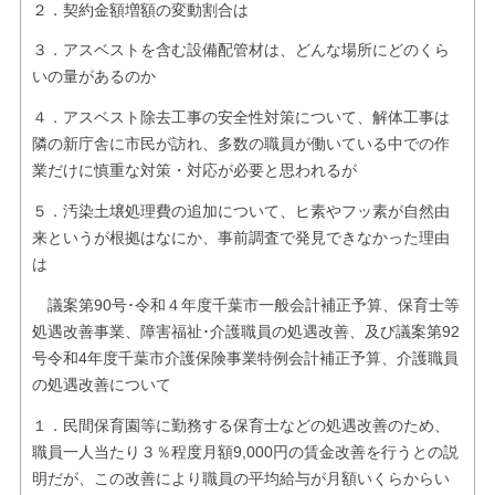
２．契約金額増額の変動割合は
３．アスベストを含む設備配管材は、どんな場所にどのくら
いの量があるのか
４．アスベスト除去工事の安全性対策について、解体工事は
隣の新庁舎に市民が訪れ、多数の職員が働いている中での作
業だけに慎重な対策・対応が必要と思われるが
５．汚染土壌処理費の追加について、ヒ素やフッ素が自然由
来というが根拠はなにか、事前調査で発見できなかった理由
は
議案第90号･令和４年度千葉市一般会計補正予算、保育士等
処遇改善事業、障害福祉･介護職員の処遇改善、及び議案第92
号令和4年度千葉市介護保険事業特例会計補正予算、介護職員
の処遇改善について
１．民間保育園等に勤務する保育士などの処遇改善のため、
職員一人当たり３％程度月額9,000円の賃金改善を行うとの説
明だが、この改善により職員の平均給与が月額いくらからい