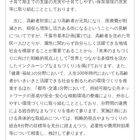
子育て期までの支援の充実や子育てしやすい保育環境の充実
等に取り組むこととしております。
次に、高齢者対策により高齢者が元気になり、医療費が削
減され、税収も増加し活力ある街になるということへの見解
についてですが、千葉市基本計画(案)では、高齢者を含めた市
民一人ひとりが、属性に関わらず自分らしく活躍できる地域
社会を構築することが重要であることから、｢未来のまちづく
りに向けた戦略的視点｣として｢世界とつながる多様性を活か
したインクルーシブなまちづくり｣を掲げております。また、
｢健康･福祉｣の分野において、人生100年時代においても高齢
者がいきいきと活躍できる社会を創るための環境づくりを推
進するほか、｢都市･交通｣分野において、持続可能な公共ネッ
トワークの形成や安全･安心な移動環境の整備により、外出し
やすい環境づくりに取り組むこととしており、分野間の連携
による総合的なまちづくりを進めて参ります。実施計画にお
ける具体的な取組みについては、戦略的視点やまちづくりの
総合8分野の目標等を充分に踏まえつつ、必要性や費用対効果
等について精査し、検討して参ります。