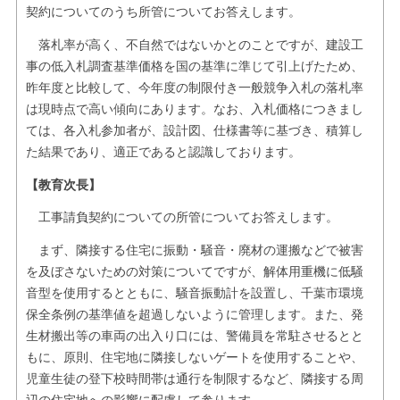
契約についてのうち所管についてお答えします。
落札率が高く、不自然ではないかとのことですが、建設工
事の低入札調査基準価格を国の基準に準じて引上げたため、
昨年度と比較して、今年度の制限付き一般競争入札の落札率
は現時点で高い傾向にあります。なお、入札価格につきまし
ては、各入札参加者が、設計図、仕様書等に基づき、積算し
た結果であり、適正であると認識しております。
【教育次長】
工事請負契約についての所管についてお答えします。
まず、隣接する住宅に振動・騒音・廃材の運搬などで被害
を及ぼさないための対策についてですが、解体用重機に低騒
音型を使用するとともに、騒音振動計を設置し、千葉市環境
保全条例の基準値を超過しないように管理します。また、発
生材搬出等の車両の出入り口には、警備員を常駐させるとと
もに、原則、住宅地に隣接しないゲートを使用することや、
児童生徒の登下校時間帯は通行を制限するなど、隣接する周