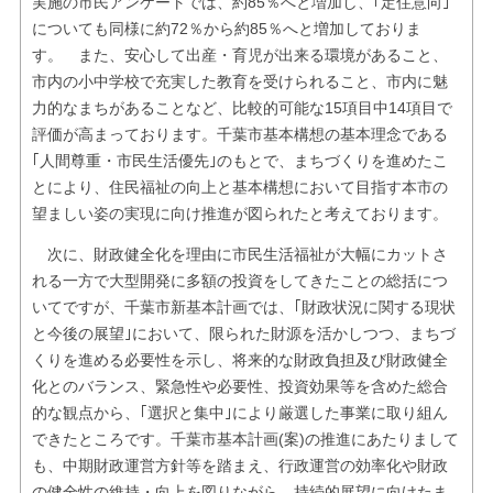
実施の市民アンケートでは、約85％へと増加し、｢定住意向｣
についても同様に約72％から約85％へと増加しておりま
す。 また、安心して出産・育児が出来る環境があること、
市内の小中学校で充実した教育を受けられること、市内に魅
力的なまちがあることなど、比較的可能な15項目中14項目で
評価が高まっております。千葉市基本構想の基本理念である
｢人間尊重・市民生活優先｣のもとで、まちづくりを進めたこ
とにより、住民福祉の向上と基本構想において目指す本市の
望ましい姿の実現に向け推進が図られたと考えております。
次に、財政健全化を理由に市民生活福祉が大幅にカットさ
れる一方で大型開発に多額の投資をしてきたことの総括につ
いてですが、千葉市新基本計画では、｢財政状況に関する現状
と今後の展望｣において、限られた財源を活かしつつ、まちづ
くりを進める必要性を示し、将来的な財政負担及び財政健全
化とのバランス、緊急性や必要性、投資効果等を含めた総合
的な観点から、｢選択と集中｣により厳選した事業に取り組ん
できたところです。千葉市基本計画(案)の推進にあたりまして
も、中期財政運営方針等を踏まえ、行政運営の効率化や財政
の健全性の維持・向上を図りながら、持続的展望に向けたま