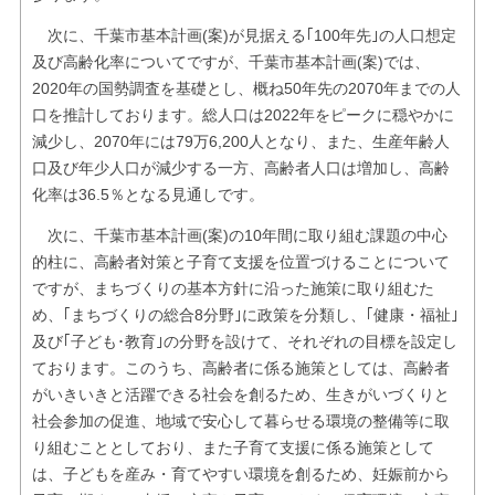
次に、千葉市基本計画(案)が見据える｢100年先｣の人口想定
及び高齢化率についてですが、千葉市基本計画(案)では、
2020年の国勢調査を基礎とし、概ね50年先の2070年までの人
口を推計しております。総人口は2022年をピークに穏やかに
減少し、2070年には79万6,200人となり、また、生産年齢人
口及び年少人口が減少する一方、高齢者人口は増加し、高齢
化率は36.5％となる見通しです。
次に、千葉市基本計画(案)の10年間に取り組む課題の中心
的柱に、高齢者対策と子育て支援を位置づけることについて
ですが、まちづくりの基本方針に沿った施策に取り組むた
め、｢まちづくりの総合8分野｣に政策を分類し、｢健康・福祉｣
及び｢子ども･教育｣の分野を設けて、それぞれの目標を設定し
ております。このうち、高齢者に係る施策としては、高齢者
がいきいきと活躍できる社会を創るため、生きがいづくりと
社会参加の促進、地域で安心して暮らせる環境の整備等に取
り組むこととしており、また子育て支援に係る施策として
は、子どもを産み・育てやすい環境を創るため、妊娠前から