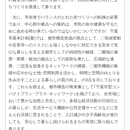
ちづくりを推進して参ります。
次に、市全体でバランスのとれた街づくりへの転換が必要
であり、中心部や拠点への集約は、市民の命や健康を守るた
めに改める時が来ているのではないかについてですが、千葉
市基本計画(案)では、都市構造形成の視点として、〇気候変動
や災害等へのリスクにも強くしなやかに対応できる安全で安
心な暮らしを支える都市としての持続性の確保、〇圏域の雇
用・商業・観光の拠点としての役割を果たし、広域的な連
携、〇交流を促進するネットワークの構築、〇都市機能の集
積や広やかな土地･空間利用を活かし、時間と空間のゆとりを
生み出すことによる暮らしの質の向上、の3点を示しておりま
す。これらを踏まえ、都市構造の将来像として｢千葉市型コン
パクトプラン･プラス･ネットワーク｣を掲げており、全市域に
おいて豊かな自然と共生しつつ、多様な経済活動や日知日と
の暮らしが、生活サービス機能や公共交通サービスなどに支
えられ活発に営まれることで、人口減少や少子高齢化が進行
しても、安心して暮らし続けられるまちの実現に取り組んで
参ります。