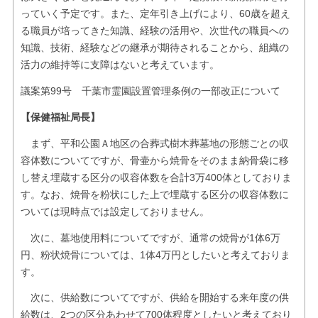
っていく予定です。また、定年引き上げにより、60歳を超え
る職員が培ってきた知識、経験の活用や、次世代の職員への
知識、技術、経験などの継承が期待されることから、組織の
活力の維持等に支障はないと考えています。
議案第99号 千葉市霊園設置管理条例の一部改正について
【保健福祉局長】
まず、平和公園Ａ地区の合葬式樹木葬墓地の形態ごとの収
容体数についてですが、骨壷から焼骨をそのまま納骨袋に移
し替え埋蔵する区分の収容体数を合計3万400体としておりま
す。なお、焼骨を粉状にした上で埋蔵する区分の収容体数に
ついては現時点では設定しておりません。
次に、墓地使用料についてですが、通常の焼骨が1体6万
円、粉状焼骨については、1体4万円としたいと考えておりま
す。
次に、供給数についてですが、供給を開始する来年度の供
給数は、2つの区分あわせて700体程度としたいと考えており