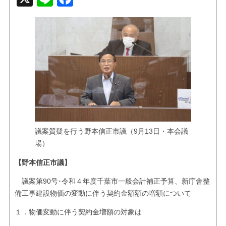
お問い合せ
リンク
議案質疑を行う野本信正市議（9月13日・本会議
場）
【野本信正市議】
議案第90号･令和４年度千葉市一般会計補正予算、新庁舎整
備工事建設物価の変動に伴う契約金額額の増額について
１．物価変動に伴う契約金増額の対象は