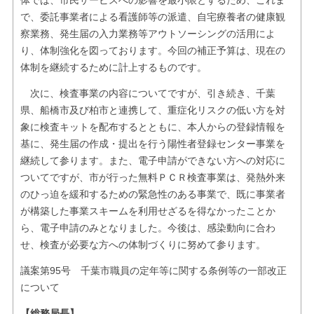
体では、市民サービスへの影響を最小限とするため、これま
で、委託事業者による看護師等の派遣、自宅療養者の健康観
察業務、発生届の入力業務等アウトソーシングの活用によ
り、体制強化を図っております。今回の補正予算は、現在の
体制を継続するために計上するものです。
次に、検査事業の内容についてですが、引き続き、千葉
県、船橋市及び柏市と連携して、重症化リスクの低い方を対
象に検査キットを配布するとともに、本人からの登録情報を
基に、発生届の作成・提出を行う陽性者登録センター事業を
継続して参ります。また、電子申請ができない方への対応に
ついてですが、市が行った無料ＰＣＲ検査事業は、発熱外来
のひっ迫を緩和するための緊急性のある事業で、既に事業者
が構築した事業スキームを利用せざるを得なかったことか
ら、電子申請のみとなりました。今後は、感染動向に合わ
せ、検査が必要な方への体制づくりに努めて参ります。
議案第95号 千葉市職員の定年等に関する条例等の一部改正
について
【総務局長】