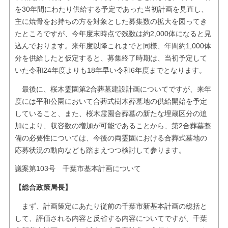
を30年間にわたり供給する予定であった当初計画を見直し、
主に焼骨をお持ちの方を対象とした募集数の拡大を図ってき
たところですが、今年度末時点で残数は約2,000体になると見
込んでおります。来年度以降これまでと同様、年間約1,000体
分を供給したと仮定すると、募集終了時期は、当初予定して
いた令和24年度よりも18年早い令和6年度までとなります。
最後に、桜木霊園第2合葬墓建設計画についてですが、来年
度には平和公園において合葬式樹木葬墓地の供給開始を予定
していること、また、桜木霊園合葬墓の新たな埋蔵区分の追
加により、収容数の増加が可能であることから、第2合葬墓整
備の必要性については、今後の両霊園における合葬式墓地の
応募状況の動向なども踏まえつつ検討して参ります。
議案第103号 千葉市基本計画について
【総合政策局長】
まず、計画策定にあたり従前の千葉市新基本計画の総括と
して、評価される内容と反省する内容についてですが、千葉