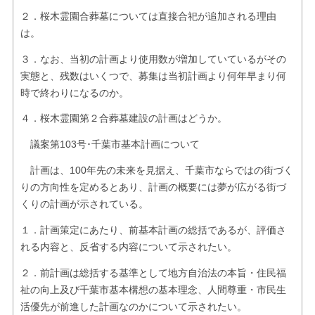
２．桜木霊園合葬墓については直接合祀が追加される理由
は。
３．なお、当初の計画より使用数が増加していているがその
実態と、残数はいくつで、募集は当初計画より何年早まり何
時で終わりになるのか。
４．桜木霊園第２合葬墓建設の計画はどうか。
議案第103号･千葉市基本計画について
計画は、100年先の未来を見据え、千葉市ならではの街づく
りの方向性を定めるとあり、計画の概要には夢が広がる街づ
くりの計画が示されている。
１．計画策定にあたり、前基本計画の総括であるが、評価さ
れる内容と、反省する内容について示されたい。
２．前計画は総括する基準として地方自治法の本旨・住民福
祉の向上及び千葉市基本構想の基本理念、人間尊重・市民生
活優先が前進した計画なのかについて示されたい。