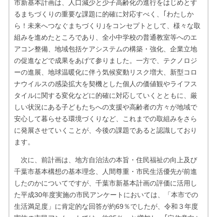
市新基本計画は、人口減少と少子高齢化の進行をはじめとす
るまちづくりの重要な課題に的確に対応すべく、｢わたしか
ら！未来へつなぐまちづくり｣をコンセプトとして、様々な取
組みを進めたところであり、全小中学校の普通教室等へのエ
アコン整備、地域包括ケアシステムの構築・強化、企業立地
の促進などで成果をあげて参りました。一方で、テクノロジ
ーの進展、地球温暖化に伴う気候変動リスク増大、新型コロ
ナウイルスの感染拡大を契機とした個人の価値観やライフス
タイルに関する変化などに的確に対応していくとともに、厳
しい状況にある子どもたちへの支援や高齢者の方々が地域で
安心して暮らせる環境づくりなど、これまでの取組みをさら
に発展させていくことが、今後の課題であると認識しており
ます。
次に、前計画は、地方自治法の本旨・住民福祉の向上及び
千葉市基本構想の基本理念、人間尊重・市民生活優先が前進
したのかについてですが、千葉市新基本計画の評価に活用し
た平成30年度実施の市民アンケートにおいては、「本市での
生活満足度」に肯定的な回答が約69％でしたが、令和３年度