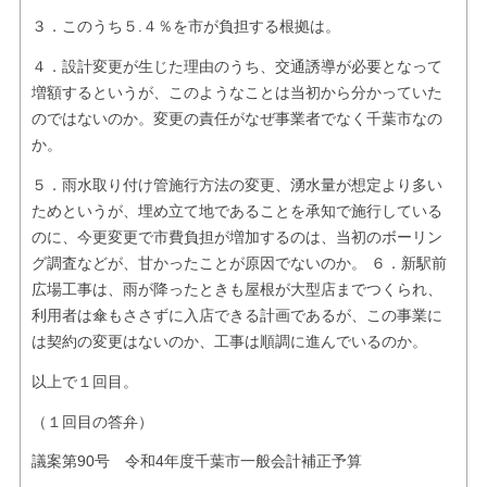
３．このうち５.４％を市が負担する根拠は。
４．設計変更が生じた理由のうち、交通誘導が必要となって
増額するというが、このようなことは当初から分かっていた
のではないのか。変更の責任がなぜ事業者でなく千葉市なの
か。
５．雨水取り付け管施行方法の変更、湧水量が想定より多い
ためというが、埋め立て地であることを承知で施行している
のに、今更変更で市費負担が増加するのは、当初のボーリン
グ調査などが、甘かったことが原因でないのか。 ６．新駅前
広場工事は、雨が降ったときも屋根が大型店までつくられ、
利用者は傘もささずに入店できる計画であるが、この事業に
は契約の変更はないのか、工事は順調に進んでいるのか。
以上で１回目。
（１回目の答弁）
議案第90号 令和4年度千葉市一般会計補正予算