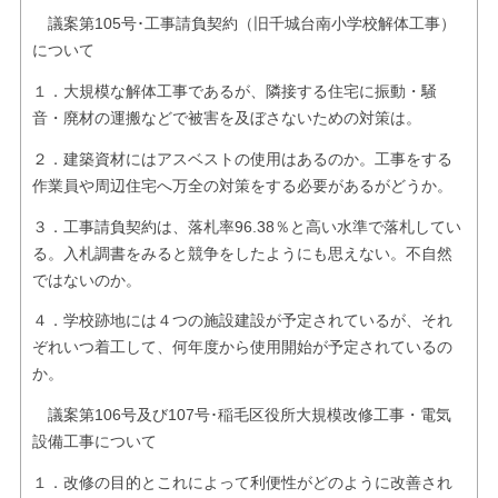
議案第105号･工事請負契約（旧千城台南小学校解体工事）
について
１．大規模な解体工事であるが、隣接する住宅に振動・騒
音・廃材の運搬などで被害を及ぼさないための対策は。
２．建築資材にはアスベストの使用はあるのか。工事をする
作業員や周辺住宅へ万全の対策をする必要があるがどうか。
３．工事請負契約は、落札率96.38％と高い水準で落札してい
る。入札調書をみると競争をしたようにも思えない。不自然
ではないのか。
４．学校跡地には４つの施設建設が予定されているが、それ
ぞれいつ着工して、何年度から使用開始が予定されているの
か。
議案第106号及び107号･稲毛区役所大規模改修工事・電気
設備工事について
１．改修の目的とこれによって利便性がどのように改善され