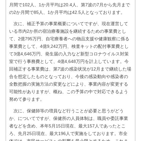
月間で102人、1か月平均は20.4人、第7波の7月から先月まで
の2か月間で85人、1か月平均は42.5人となっております。
次に、補正予算の事業概要についてですが、現在運営して
いる市内2か所の宿泊療養施設を継続するための事業費とし
て、2億795万円、自宅療養者への物品支援や健康観察に係る
事業費として、4億9,242万円、検査キットの配付事業費とし
て3億4,646万円、発生届の入力など新型コロナウイルス対策
室で行う事務費として、4億4,648万円を計上しています。今
回補正する事業費は、第7波の感染状況が12月まで継続した場
合を想定したものとなっており、今後の感染動向や感染者の
全数把握の実施方法の変更などにより、事業内容が変更する
可能性がありますが、概ね、この予算の中で対応できるよう
努めて参ります。
次に、保健師等の増員など行うことが必要と思うがどう
か、についてですが、保健所の人員体制は、職員や委託事業
者などを含め、本年5月15日現在、最大157人であったとこ
ろ、先月25日現在、最大196人で実施をしております。市全