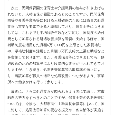
次に、民間保育園の保育士や介護職員の給与が引き上げら
れないと、人材確保が困難であるとのことですが、民間保育
園等や介護事業所等における人材確保のためには職員の処遇
改善も重要な要素であると認識しており、保育士等につきま
しては、これまでも平均経験年数などに応じ、国制度の給付
費として加算される処遇改善加算を適切に支給するほか、国
補助制度を活用した月額6万3,000円を上限とした家賃補助
や、県補助制度を活用した月額３万円支給の上乗せ助成など
を実施しております。また、介護職員等につきましても、処
遇改善のための加算等により段階的な改善が行われてきてお
りますが、引き続き、処遇改善加算等の取得率の向上によ
り、当該加算が職員の適正な処遇改善につながるよう、事業
所への働きかけを行って参ります。
最後に、さらに処遇改善が図られるよう国に要請し、本市
独自の努力をすべきとのことですが、保育士等の処遇改善に
ついては、今後も、大都市民生主幹局長会議等において、国
に対して、処遇改善加算の更なる拡充や、各自治体が実施す