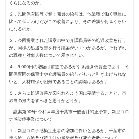
くらになるのか。
２．民間保育園等で働く職員の給与は、他業種で働く職員に
比べて低いわけだがこの改善により、その差額が何％ぐらい
になるのか。
３．今回提案された議案の中で介護職員等の処遇改善を行う
が、同様の処遇改善を行う議案がいくつかあるが、それぞれ
の職種と対象人数について示されたい。
４．9,000円の増額は前進であるが引き続き低賃金であり、民
間保育園の保育士や介護職員の給与がもっと引き上げられな
いと、人材確保が困難であることの認識はあるか。
５．さらに処遇改善が図られるよう国に要請することと、市
独自の努力をすべきと思うがどうか。
議案第90号･令和４年度千葉市一般会計補正予算、新型コロ
ナ感染症事業について
１．新型コロナ感染症患者の増加に伴いとあるが、千葉市の
第５波、６波及び第７波の感染者及び死亡者数について。