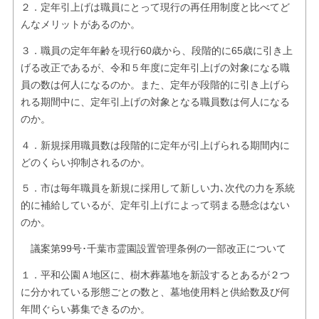
２．定年引上げは職員にとって現行の再任用制度と比べてど
んなメリットがあるのか。
３．職員の定年年齢を現行60歳から、段階的に65歳に引き上
げる改正であるが、令和５年度に定年引上げの対象になる職
員の数は何人になるのか。また、定年が段階的に引き上げら
れる期間中に、定年引上げの対象となる職員数は何人になる
のか。
４．新規採用職員数は段階的に定年が引上げられる期間内に
どのくらい抑制されるのか。
５．市は毎年職員を新規に採用して新しい力､次代の力を系統
的に補給しているが、定年引上げによって弱まる懸念はない
のか。
議案第99号･千葉市霊園設置管理条例の一部改正について
１．平和公園Ａ地区に、樹木葬墓地を新設するとあるが２つ
に分かれている形態ごとの数と、墓地使用料と供給数及び何
年間ぐらい募集できるのか。