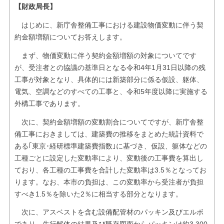
【財政局長】
はじめに、新庁舎整備工事における建設物価変動に伴う契
約金額増額についてお答えします。
まず、物価変動に伴う契約金額増額の対象についてです
が、受注者との協議の基準日となる令和4年1月31日以降の残
工事が対象となり、具体的には新築部分に係る仮設、躯体、
電気、空調などのすべての工事と、令和5年度以降に実施する
外構工事であります。
次に、契約金額増額の変動割合についてですが、新庁舎整
備工事におきましては、建築費の推移をまとめた統計資料で
ある｢東京･経研標準建築費指数｣に基づき、仮設、躯体などの
工種ごとに設定した変動率により、変動後の工事費を算出し
ており、各工種の工事費を合計した変動率は3.5％となってお
ります。なお、本市の負担は、この変動率から受注者が負担
すべき1.5％を除いた2％に相当する部分となります。
次に、アスベストを含む設備配管材のパッキン及びエルボ