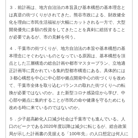
３．前計画は、地方自治法の本旨及び基本構想の基本理念と
は真逆の街づくりがされてきた。熊谷市政による、財政健全
化を理由に市民生活福祉が大幅にカットされる一方で、大型
開発優先に多額の投資をしてきたことを真剣に総括すること
が必要であるが、市の見解を伺う。
４．千葉市の街づくりが、地方自治法の本旨や基本構想の基
本理念にそぐわないものとなっている原因は、基本構想を頂
点とした三層構造の総合計画や都市マスタープラン、立地適
正計画等に貫かれている集約型都市構造にある。具体的には
３都心構想を中心に中心部や拠点開発中心の街づくりを改め
て、千葉市全体を取り込むバランスの取れた街づくりへの転
換が必要ではないのか。また新型コロナ感染症から学び、中
心部や拠点に集約することが市民の命や健康を守るためにも
改める時に来ているのではないのか。
５．少子超高齢化人口減少社会は千葉市でも進んでいる。人
口のピークである2020年度以降は減少に転じるが、総合政策
局が示した計画書の見据える「100年先」の人口想定は何人に