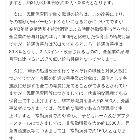
ますと、約31万8,000円が約32万7,000円となります。
次に、民間保育園で働く職員の給与は、この改善により、
その差額が何パーセントくらいになるにかについてですが、
令和3年賃金構造基本統計調査による時間外勤務手当等を含む
全産業の給与月額約40万7,000円と比較した保育士の給与月額
ですが、処遇改善前は78.1％であるところ、処遇改善後は
80.3％となり、2.2ポイント改善されるものの、全産業の給与
月額に比べると19.7％低い給与月額となっております。
次に、同様の処遇改善を行うそれぞれの職種と対象人数に
ついてですが、今回の処遇改善事業の対象は、原則として各
施設に勤務する全ての職員に充てることができるとされてい
ますが、民間保育園等につきましては、代表的な職種である
保育士で申し上げますと、非常勤職員を含め約3,500人、介護
事業者につきましては、代表的な職種である介護職員で申し
上げますと、常勤換算で約8,000人、子どもルーム及びアフタ
ースクールにつきましては、非常勤職員を含め約1,300人、児
童養護施設等につきましては、常勤換算で約160人となりま
す。