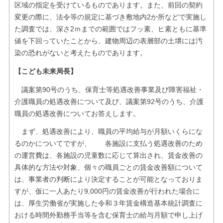
区域の指定を受けているものであります。また、前回の契約
変更の際に、法令等の規定に基づき敷地内2か所などで実施し
た調査では、深さ2ｍまでの範囲ではフッ素、ヒ素ともに基準
値を下回っていたことから、建物周辺の表層部の土壌には汚
染の恐れがないと考えたものであります。
【こども未来局長】
議案第90号のうち、保育士等処遇改善事業及び障害福祉・
介護職員の処遇改善について及び、議案第92号のうち、介護
職員の処遇改善についてお答えします。
まず、処遇改善により、職員の平均給与が月額いくらにな
るのかについてですが、 各施設に支払う処遇改善のため
の運営費は、各施設の児童数に応じて算出され、賃金改善の
具体的な方法や対象、個々の職員ごとの賃金改善額について
は、事業者の判断により決定することが可能となっておりま
すが、仮に一人あたり9,000円の賃金改善が行われた場合に
は、厚生労働省が実施した令和３年賃金構造基本統計調査に
おける時間外勤務手当等を含む保育士の給与月額で申し上げ