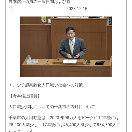
野本信正議員の一般質問および答
お問い合せ
弁 2023.12.15
リンク
１、少子超高齢化人口減少社会への対策
【野本信正議員】
人口減少抑制についての千葉市の方針について
千葉市の人口動態は、2023 年98万人をピークに12年後には
26,200人減少し、17年後には45,400人減少して934,700人に
なってしまう。