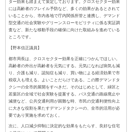
ター効果も踏まえて策定しております。クロスセクター効果
には高齢者のフレイル予防など、多くの効果があるとされて
いることから、市内各地で庁内関係所管と連携し、デマンド
型交通の社会実験やグリーンスローモビリティに係る実証調
査など、新たな移動手段の確保に向けた取組みを進めている
ところです。
【野本信正議員】
都市局長は、クロスセクター効果を正確につかんでほしい。
高齢者の外出が高齢者を元気にする。元気になれば病気も減
り、介護も減り。認知症も減り、買い物による経済効果で市
税収入も増える。よいことだらけである。この際デマンドタ
クシーの全市的展開をすべきだ。そのはじめとして、緑区と
若葉区の全域で社会実験を提案する。バス交通の路線廃止や
減便など、公共交通利用が困難な時、市民の交通利便性向上
に大きな役割を果たすデマンドタクシーの、全市的活用が必
要であり実施を求めておく。
次に、人口減少抑制に決定的な効果をもたらす、良好な住宅