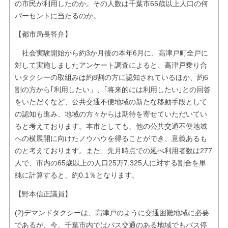
の市民が利用したのか。その人数は千葉市65歳以上人口の何
パーセントに当たるのか。
【都市局長答弁】
社会実験開始から約3か月後の本年6月に、高津戸町全戸に
対して実施しましたアンケート調査によると、高津戸乗り合
いタクシーの取組みは約8割の方に認知されているほか、約6
割の方から｢利用したい」、｢将来的には利用したい｣との回答
をいただくなど、公共交通不便地域の新たな移動手段として
の認知も進み、地域の方々からは期待を寄せていただいてい
ると考えております。本市としても、他の公共交通不便地域
への横展開に向けたノウハウを得ることができ、意義あるも
のと考えております。また、先月時点での延べ利用者数は277
人で、市内の65歳以上の人口25万7,325人に対する割合を単
純に計算すると、約0.1％となります。
【野本信正議員】
(2)デマンドタクシーは、高津戸のように交通困難地域に必要
であるが、今、千葉市内ではバス交通のある地域でもバス停