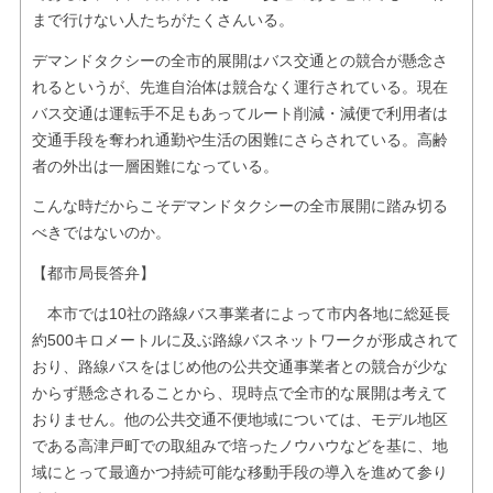
まで行けない人たちがたくさんいる。
デマンドタクシーの全市的展開はバス交通との競合が懸念さ
れるというが、先進自治体は競合なく運行されている。現在
バス交通は運転手不足もあってルート削減・減便で利用者は
交通手段を奪われ通勤や生活の困難にさらされている。高齢
者の外出は一層困難になっている。
こんな時だからこそデマンドタクシーの全市展開に踏み切る
べきではないのか。
【都市局長答弁】
本市では10社の路線バス事業者によって市内各地に総延長
約500キロメートルに及ぶ路線バスネットワークが形成されて
おり、路線バスをはじめ他の公共交通事業者との競合が少な
からず懸念されることから、現時点で全市的な展開は考えて
おりません。他の公共交通不便地域については、モデル地区
である高津戸町での取組みで培ったノウハウなどを基に、地
域にとって最適かつ持続可能な移動手段の導入を進めて参り