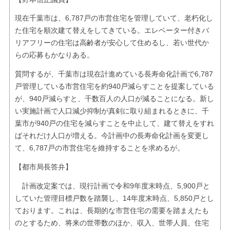
現在千葉市は、6,787戸の市営住宅を管理していて、老朽化し
た住宅を順次建て替えをしてきている。エレベーター付きバ
リアフリーの住宅は高齢者が安心して住めるし、若い世代か
らの応募もかなりある。
質問するが、千葉市は現在計進めている長寿命化計画で6,787
戸管理している市営住宅を約940戸減らすことを提案している
が、940戸減らすと、千数百人の人口が減ることになる。新し
い実施計画で人口減少抑制が真剣に取り組まれるときに、千
葉市が940戸の住宅を減らすことを中止して、建て替えをすれ
ばそれだけ人口が増える。今計画中の長寿命化計画を変更し
て、6,787戸の市営住宅を維持することを求めるが。
【都市局長答弁】
計画改定案では、現行計画で令和9年度末時点、5,900戸と
していた管理目標戸数を踏襲し、14年度末時点、5,850戸とし
ております。これは、長期的な市営住宅の需要を踏まえたも
のとするため、将来の世帯数のほか、収入、世帯人員、住宅