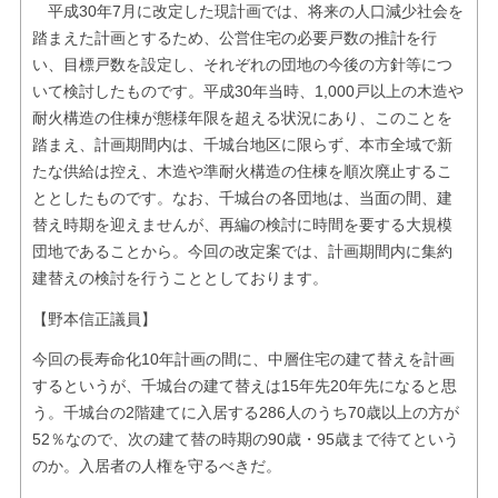
平成30年7月に改定した現計画では、将来の人口減少社会を
踏まえた計画とするため、公営住宅の必要戸数の推計を行
い、目標戸数を設定し、それぞれの団地の今後の方針等につ
いて検討したものです。平成30年当時、1,000戸以上の木造や
耐火構造の住棟が態様年限を超える状況にあり、このことを
踏まえ、計画期間内は、千城台地区に限らず、本市全域で新
たな供給は控え、木造や準耐火構造の住棟を順次廃止するこ
ととしたものです。なお、千城台の各団地は、当面の間、建
替え時期を迎えませんが、再編の検討に時間を要する大規模
団地であることから。今回の改定案では、計画期間内に集約
建替えの検討を行うこととしております。
【野本信正議員】
今回の長寿命化10年計画の間に、中層住宅の建て替えを計画
するというが、千城台の建て替えは15年先20年先になると思
う。千城台の2階建てに入居する286人のうち70歳以上の方が
52％なので、次の建て替の時期の90歳・95歳まで待てという
のか。入居者の人権を守るべきだ。