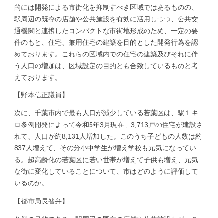
的には開発による市街化を抑制すべき区域ではあるものの、
駅周辺の既存の店舗や公共施設を有効に活用しつつ、公共交
通機関と連携したコンパクトな市街地形成のため、一定の要
件のもと、住宅、兼用住宅の建築を目的とした開発行為を認
めております。これらの区域内での住宅の建築及びそれに伴
う人口の増加は、区域設定の目的とも合致しているものと考
えております。
【野本信正議員】
次に、千葉市内で最も人口が減少している若葉区は、駅１キ
ロ条例開発によって令和5年3月現在、3,713戸の住宅が建設さ
れて、人口が約8,131人増加した。このうち子どもの人数は約
837人増えて、その分小中学生が増え学校も元気になってい
る。超高齢化の若葉区に若い世帯が増えて子供も増え、元気
な街に変化していることについて、市はどのように評価して
いるのか。
【都市局長答弁】