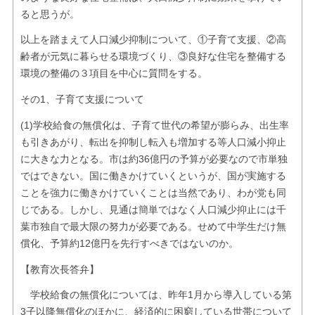
ると思うが。
以上を踏まえて人口減少抑制について、①子育て支援、②高
齢者が元気に暮らせる環境づくり、③良好な住宅を整備する
環境の整備の３項目を中心に質問をする。
その1、子育て支援について
(1)学校給食の無償化は、子育て世代の希望が膨らみ、出生率
も引きあがり、転出を抑制し転入も増加する等人口減小抑止
に大きな力となる。市は約36億円の予算が必要なので市単独
ではできない。国に働きかけていくというが、国が実施する
ことを強力に働きかけていくことは当然であり、わが党も同
じである。しかし、見通は簡単ではなく人口減少抑止には千
葉市独自で最大限の努力が必要である。せめて中学生だけ無
償化、予算約12億円を先行すべきではないのか。
【教育次長答弁】
学校給食の無償化については、昨年1月から導入している第
3子以降無償化のほかに、経済的に困窮している世帯について