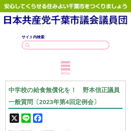
サイト内検索
TOPICS
中学校の給食無償化を！ 野本信正議員
議員紹介
一般質問〔2023年第4回定例会〕
議会質問
X
Line
Facebook
政策・見解