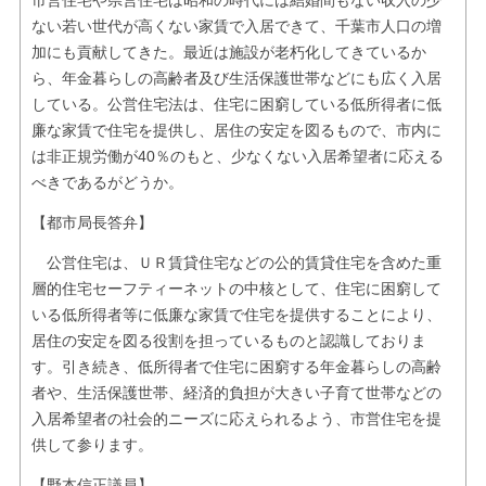
市営住宅や県営住宅は昭和の時代には結婚間もない収入の少
ない若い世代が高くない家賃で入居できて、千葉市人口の増
加にも貢献してきた。最近は施設が老朽化してきているか
ら、年金暮らしの高齢者及び生活保護世帯などにも広く入居
している。公営住宅法は、住宅に困窮している低所得者に低
廉な家賃で住宅を提供し、居住の安定を図るもので、市内に
は非正規労働が40％のもと、少なくない入居希望者に応える
べきであるがどうか。
【都市局長答弁】
公営住宅は、ＵＲ賃貸住宅などの公的賃貸住宅を含めた重
層的住宅セーフティーネットの中核として、住宅に困窮して
いる低所得者等に低廉な家賃で住宅を提供することにより、
居住の安定を図る役割を担っているものと認識しておりま
す。引き続き、低所得者で住宅に困窮する年金暮らしの高齢
者や、生活保護世帯、経済的負担が大きい子育て世帯などの
入居希望者の社会的ニーズに応えられるよう、市営住宅を提
供して参ります。
【野本信正議員】