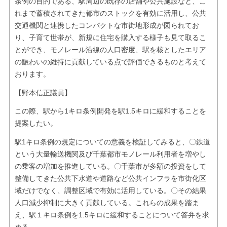
条例の目的である、駅周辺の既存の店舗や公共施設など、こ
れまで蓄積されてきた都市のストックを有効に活用し、公共
交通機関と連携したコンパクトな市街地形成が図られてお
り、子育て世帯が、新規に住宅を購入する様子も見て取るこ
とができ、モノレール沿線の人口密度、駅を核としたエリア
の賑わいの維持に貢献している点で評価できるものと考えて
おります。
【野本信正議員】
この際、駅から1キロ条例開発を駅1.5キロに緩和することを
提案したい。
駅1キロ条例の規定についての意義を検証してみると、〇鉄道
という大量輸送機関及び千葉都市モノレール利用者を増やし
の乗客の増加を推進している。〇千葉市が多額の投資をして
整備してきた公共下水道や道路など公共インフラを市街化区
域だけでなく、調整区域で有効に活用している。〇その結果
人口減少抑制に大きく貢献している。これらの成果を踏ま
え、駅１キロ条例を1.5キロに緩和することについて答弁を求