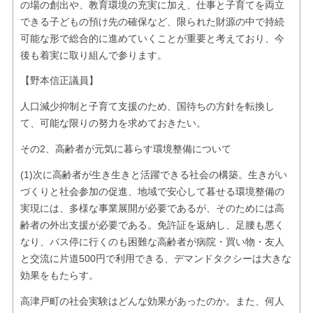
の場の創出や、教育環境の充実に加え、仕事と子育てを両立
できる子どもの預け先の確保など、限られた財源の中で持続
可能な形で総合的に進めていくことが重要と考えており、今
後も着実に取り組んで参ります。
【野本信正議員】
人口減少抑制と子育て支援のため、国待ちの方針を転換し
て、可能な限りの努力を求めておきたい。
その2、高齢者が元気に暮らす環境整備について
(1)次に高齢者が生き生きと活躍できる社会の構築。生きがい
づくりと社会参加の促進、地域で安心して暮せる環境整備の
実現には、多様な事業展開が必要であるが、そのためには高
齢者の外出支援が必要である。免許証を返納し、足腰も悪く
なり、バス停に行くのも困難な高齢者が病院・買い物・友人
と交流に片道500円で利用できる、デマンドタクシーは大きな
効果をもたらす。
高津戸町の社会実験はどんな効果があったのか。また、何人