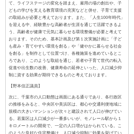
て、ライフステージの変化を踏まえ、雇用の場の創出や、子
どもの学びを支える教育環境の充実などと併せ、子育て支援
の取組みが必要と考えております。また、「人生100年時代」
を迎える中、経験豊かな高齢者が生涯を通じて活躍できるよ
う、高齢者が健康で元気に暮らせる環境整備が必要と考えて
おります。そのため、基本計画及び第１次実施計画に「子ど
も産み・育てやすい環境を創る」や「健やかに暮らせる社会
を創る」を制作として位置づけ、各種施策を進めているとこ
ろであり、このような取組を通じ、若者や子育て世代の転入
促進や出生数の改善、健康寿命の延伸といった、人口減少抑
制に資する効果が期待できるものと考えております。
【野本信正議員】
次に、千葉市の人口動態は画面にある通りであり、各行政区
の推移をみると、中央区や美浜区は、都心や交通利便地域に
規模の大きいマンションが次々と建設されて人口が伸びてい
る。若葉区は人口減少が一番多いいが、モノレール駅から１
キロメートルの開発で、一定の人口増がはかられている。こ
のような良好な住宅整備は、人口減少抑制に効果を挙げてい