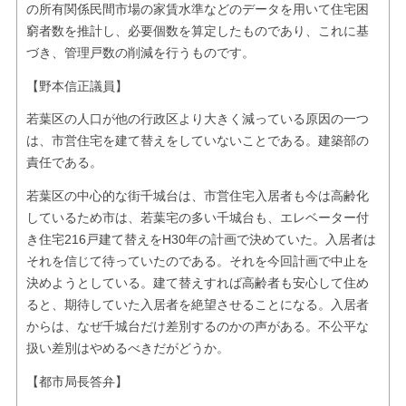
の所有関係民間市場の家賃水準などのデータを用いて住宅困
窮者数を推計し、必要個数を算定したものであり、これに基
づき、管理戸数の削減を行うものです。
【野本信正議員】
若葉区の人口が他の行政区より大きく減っている原因の一つ
は、市営住宅を建て替えをしていないことである。建築部の
責任である。
若葉区の中心的な街千城台は、市営住宅入居者も今は高齢化
しているため市は、若葉宅の多い千城台も、エレベーター付
き住宅216戸建て替えをH30年の計画で決めていた。入居者は
それを信じて待っていたのである。それを今回計画で中止を
決めようとしている。建て替えすれば高齢者も安心して住め
ると、期待していた入居者を絶望させることになる。入居者
からは、なぜ千城台だけ差別するのかの声がある。不公平な
扱い差別はやめるべきだがどうか。
【都市局長答弁】