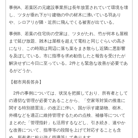
事例A、若葉区の元建設事業所は長年放置されていて環境を壊
し、ツタが垂れ下がり建物の中の材木に沸いている羽あり
や、シロアリが隣・近所に飛んでくる被害が出ている。
事例B、若葉の住宅街の空家は、ツタがたれ、竹が何本も屋根
まで延び放題、雑木は屋根を超えて電柱と同じぐらいの高さ
になり、この時期は周辺に落ち葉をまき散らし近隣に悪影響
を及ぼしている。市に指導を求め勧告したと報告を受けたが
解決せずに今日に至っている。2件とも緊急な改善が必要であ
るがどうか。
【都市局長答弁】
2件の事例については、状況を把握しており、所有者として
の適切な管理が必要であることから、「空家等対策の推進に
関する特別措置法」の改正に伴い、国が示す建築物、樹木、
外構などを適正に維持管理するための点検、補修等について
まとめた「管理指針」も活用するなどし、引き続き、速やか
な改善について、指導等の段階を上げて対応することも含
め、所有者に粘り強く指導等して参ります。