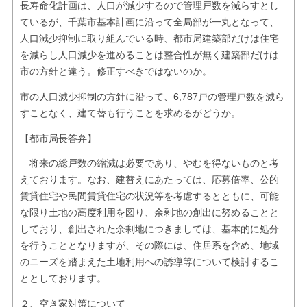
長寿命化計画は、人口が減少するので管理戸数を減らすとし
ているが、千葉市基本計画に沿って全局部が一丸となって、
人口減少抑制に取り組んでいる時、都市局建築部だけは住宅
を減らし人口減少を進めることは整合性が無く建築部だけは
市の方針と違う。修正すべきではないのか。
市の人口減少抑制の方針に沿って、6,787戸の管理戸数を減ら
すことなく、建て替も行うことを求めるがどうか。
【都市局長答弁】
将来の総戸数の縮減は必要であり、やむを得ないものと考
えております。なお、建替えにあたっては、応募倍率、公的
賃貸住宅や民間賃貸住宅の状況等を考慮するとともに、可能
な限り土地の高度利用を図り、余剰地の創出に努めることと
しており、創出された余剰地につきましては、基本的に処分
を行うこととなりますが、その際には、住居系を含め、地域
のニーズを踏まえた土地利用への誘導等について検討するこ
ととしております。
２、空き家対策について