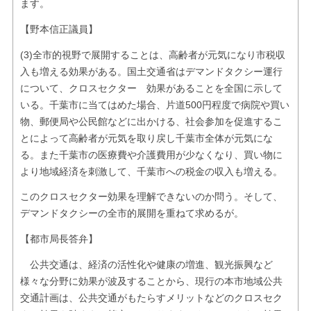
ます。
【野本信正議員】
(3)全市的視野で展開することは、高齢者が元気になり市税収
入も増える効果がある。国土交通省はデマンドタクシー運行
について、クロスセクター 効果があることを全国に示して
いる。千葉市に当てはめた場合、片道500円程度で病院や買い
物、郵便局や公民館などに出かける、社会参加を促進するこ
とによって高齢者が元気を取り戻し千葉市全体が元気にな
る。また千葉市の医療費や介護費用が少なくなり、買い物に
より地域経済を刺激して、千葉市への税金の収入も増える。
このクロスセクター効果を理解できないのか問う。そして、
デマンドタクシーの全市的展開を重ねて求めるが。
【都市局長答弁】
公共交通は、経済の活性化や健康の増進、観光振興など
様々な分野に効果が波及することから、現行の本市地域公共
交通計画は、公共交通がもたらすメリットなどのクロスセク