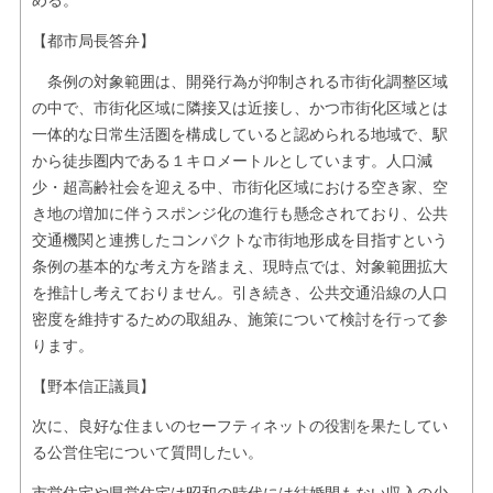
める。
【都市局長答弁】
条例の対象範囲は、開発行為が抑制される市街化調整区域
の中で、市街化区域に隣接又は近接し、かつ市街化区域とは
一体的な日常生活圏を構成していると認められる地域で、駅
から徒歩圏内である１キロメートルとしています。人口減
少・超高齢社会を迎える中、市街化区域における空き家、空
き地の増加に伴うスポンジ化の進行も懸念されており、公共
交通機関と連携したコンパクトな市街地形成を目指すという
条例の基本的な考え方を踏まえ、現時点では、対象範囲拡大
を推計し考えておりません。引き続き、公共交通沿線の人口
密度を維持するための取組み、施策について検討を行って参
ります。
【野本信正議員】
次に、良好な住まいのセーフティネットの役割を果たしてい
る公営住宅について質問したい。