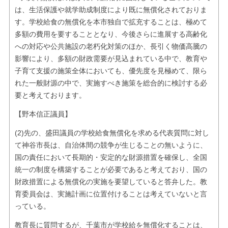
は、生活保護や就学助成制度により既に無償化されておりま
す。学校給食の無償化を本市独自で拡充することは、極めて
多額の費用を要することとなり、今後さらに進展する高齢化
への対応や公共施設の老朽化対策のほか、長引く物価高騰の
影響により、多額の財政需要が見込まれている中で、教育や
子育て支援の施策全体においても、優先度を見極めて、限ら
れた一般財源の中で、実施すべき施策を総合的に検討する必
要と考えております。
【野本信正議員】
(2)先の、盛田議員の学校給食無償化を求める代表質問に対し
て神谷市長は、自治体間の競争が生じることの無いように、
国の責任において長期的・安定的な財源措置を確保し、全国
統一の制度を構築することが必要であると考えており、国の
財政措置による無償化の実施を要望していると答弁した。教
育委員会は、実施計画に位置付けることは考えていないと言
っている。
教育長に質問するが、千葉市が学校給を無償化することは、