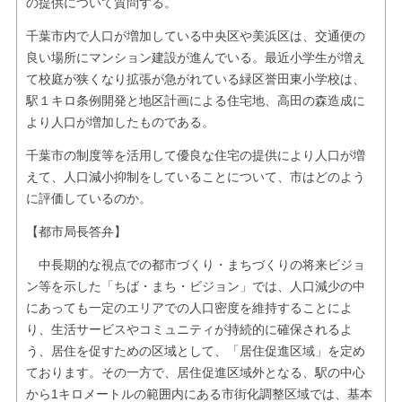
の提供について質問する。
千葉市内で人口が増加している中央区や美浜区は、交通便の
良い場所にマンション建設が進んでいる。最近小学生が増え
て校庭が狭くなり拡張が急がれている緑区誉田東小学校は、
駅１キロ条例開発と地区計画による住宅地、高田の森造成に
より人口が増加したものである。
千葉市の制度等を活用して優良な住宅の提供により人口が増
えて、人口減小抑制をしていることについて、市はどのよう
に評価しているのか。
【都市局長答弁】
中長期的な視点での都市づくり・まちづくりの将来ビジョ
ン等を示した「ちば・まち・ビジョン」では、人口減少の中
にあっても一定のエリアでの人口密度を維持することによ
り、生活サービスやコミュニティが持続的に確保されるよ
う、居住を促すための区域として、「居住促進区域」を定め
ております。その一方で、居住促進区域外となる、駅の中心
から1キロメートルの範囲内にある市街化調整区域では、基本