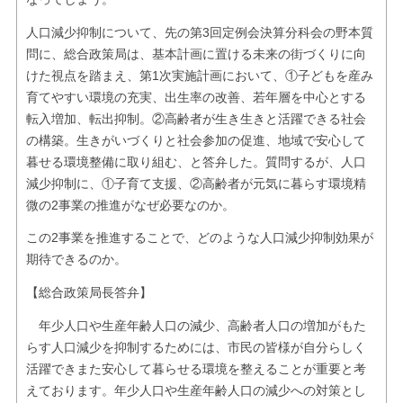
人口減少抑制について、先の第3回定例会決算分科会の野本質
問に、総合政策局は、基本計画に置ける未来の街づくりに向
けた視点を踏まえ、第1次実施計画において、①子どもを産み
育てやすい環境の充実、出生率の改善、若年層を中心とする
転入増加、転出抑制。②高齢者が生き生きと活躍できる社会
の構築。生きがいづくりと社会参加の促進、地域で安心して
暮せる環境整備に取り組む、と答弁した。質問するが、人口
減少抑制に、①子育て支援、②高齢者が元気に暮らす環境精
微の2事業の推進がなぜ必要なのか。
この2事業を推進することで、どのような人口減少抑制効果が
期待できるのか。
【総合政策局長答弁】
年少人口や生産年齢人口の減少、高齢者人口の増加がもた
らす人口減少を抑制するためには、市民の皆様が自分らしく
活躍できまた安心して暮らせる環境を整えることが重要と考
えております。年少人口や生産年齢人口の減少への対策とし