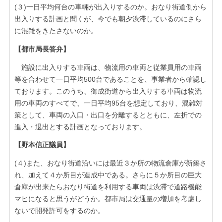
(３)一日平均何台の車輛が出入りするのか。おなり街道側から
出入りする計画と聞くが、今でも朝夕渋滞しているのにさら
に混雑をきたさないのか。
【都市局長答弁】
施設に出入りする車両は、物流用の車両と従業員用の車両
等を合わせて一日平均500台であることを、事業者から確認し
ております。このうち、御成街道から出入りする車両は物流
用の車両のすべてで、一日平均95台を想定しており、混雑対
策として、車両の入口・出口を分離するとともに、左折での
進入・退出とする計画となっております。
【野本信正議員】
(４)また、おなり街道沿いには最近３か所の物流倉庫が新築さ
れ、加えて４か所目が造成中である。さらに５か所目の巨大
倉庫が出来たらおなり街道を利用する車両は渋滞で道路機能
マヒになると思うがどうか。都市局は交通量の増加を考慮し
ないで開発許可をするのか。