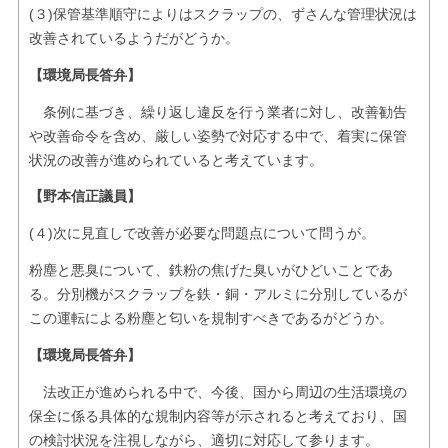
(３)保管基準順守によりはスクラップの、ずさんな管理状況は
改善されているようだがどうか。
【環境局長答弁】
条例に基づき、繰り返し違反を行う業者に対し、改善勧告
や改善命令を含め、厳しい姿勢で対応する中で、着実に保管
状況の改善が進められていると考えています。
【野本信正議員】
(４)次に見直しで改善が必要な問題点について問うが。
粉塵と悪臭について、鉄粉の焦げた臭いがひどいことであ
る。分別機がスクラップを鉄・銅・アルミに分別しているが
この運転による粉塵と匂いを規制すべきであるがどうか。
【環境局長答弁】
法改正が進められる中で、今後、国から周辺の生活環境の
保全に係る具体的な規制内容等が示されると考えており、国
の検討状況を注視しながら、適切に対応して参ります。