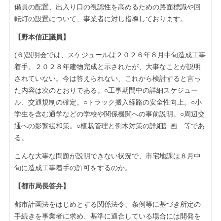
備員の配置、出入り口の視認性を高めるための路面標識や回
転灯の設置について、事業者に対し指導しております。
【野本信正議員】
(６)説明会では、スケジュールは２０２６年８月中旬造成工事
着手。２０２８年建物完成と示されたが、大事なことが説明
されていない。今は答えられない、これから検討すると言っ
た内容は次のとおりである。○工事期間中の詳細スケジュー
ル、交通規制の確定。○トラック搬入経路の安全性向上。○小
学生を含む通学などの学校や関係機関への事前説明。○周辺交
通への影響緩和策。○植栽管理と倒木対策の詳細計画 等であ
る。
こんな大事な問題が説明できない状況で、市宅地課は８月中
旬に造成工事着手の許可をするのか。
【都市局長答弁】
都市計画法をはじめとする関係法令、条例等に基づき所定の
手続きを事業者に求め、基準に適合している場合には開発を