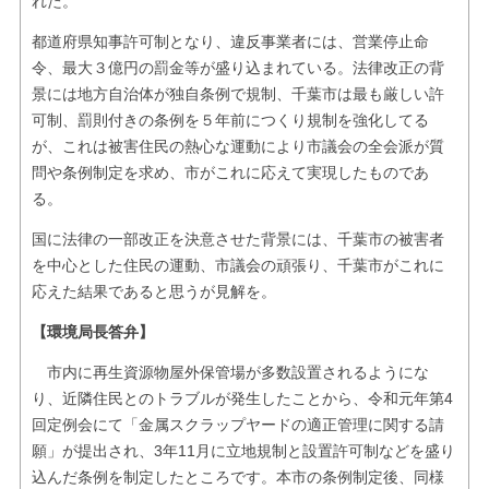
れた。
都道府県知事許可制となり、違反事業者には、営業停止命
令、最大３億円の罰金等が盛り込まれている。法律改正の背
景には地方自治体が独自条例で規制、千葉市は最も厳しい許
可制、罰則付きの条例を５年前につくり規制を強化してる
が、これは被害住民の熱心な運動により市議会の全会派が質
問や条例制定を求め、市がこれに応えて実現したものであ
る。
国に法律の一部改正を決意させた背景には、千葉市の被害者
を中心とした住民の運動、市議会の頑張り、千葉市がこれに
応えた結果であると思うが見解を。
【環境局長答弁】
市内に再生資源物屋外保管場が多数設置されるようにな
り、近隣住民とのトラブルが発生したことから、令和元年第4
回定例会にて「金属スクラップヤードの適正管理に関する請
願」が提出され、3年11月に立地規制と設置許可制などを盛り
込んだ条例を制定したところです。本市の条例制定後、同様