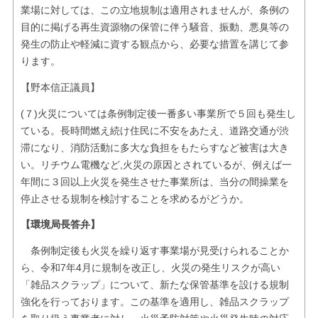
業場に対しては、この立地規制は適用されませんが、条例の
目的に掲げる再生資源物の保管に伴う騒音、振動、悪臭等の
発生の防止や軽減に資する観点から、必要な措置を講じて参
ります。
【野本信正議員】
(７)火災については条例制定後一番多い事業所で５回も発生し
ている。長時間燃え続け住民に不安をあたえ、道路交通が渋
滞になり、消防活動に多大な負担をもたらすなど被害は大き
い。リチウム電機など,火災の原因とされているが、例えば一
年間に３回以上火災を発生させた事業所は、当分の間操業を
停止させる規制を検討することを求めるがどうか。
【環境局長答弁】
条例制定後も火災を繰り返す事業場が見受けられることか
ら、令和7年4月に規制を改正し、火災の発生リスクが高い
「雑品スクラップ」について、新たな保管基準を設ける規制
強化を行っております。この基準を適用し、雑品スクラップ