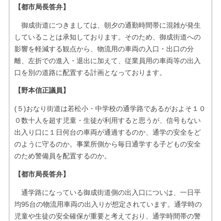
【都市局長答弁】
御成街道につきましては、朝夕の通勤時間帯に混雑が発生
していることは承知しております。そのため、御成街道への
影響を軽減する観点から、物流用の車両の入口・出口の分
離、左折での進入・退出に加えて、従業員用の車両等の出入
口を別の道路に配置する計画となっております。
【野本信正議員】
(５)おなり街道は若松小・中学校の通学路であるがおよそ１０
０数十人を超す児童・生徒が利用すると思うが、信号もない
出入り口に１日何台の車両が通過するのか、通学の安全をど
のように守るのか。事業所側から毎日通学する子どもの安全
のため警備員を配置するのか。
【都市局長答弁】
通学路になっている御成街道側の出入口についは、一日平
均95台の物流用車両の出入りが想定されています。通学時の
児童や生徒の安全確保が重要と考えており、通学時間帯の警