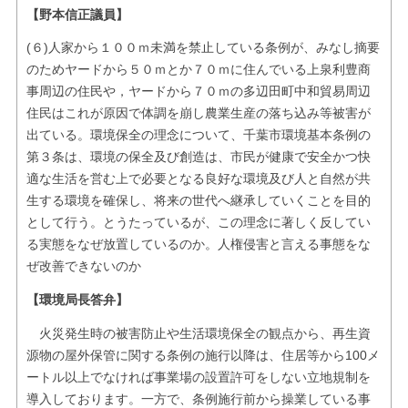
【野本信正議員】
(６)人家から１００ｍ未満を禁止している条例が、みなし摘要
のためヤードから５０ｍとか７０ｍに住んでいる上泉利豊商
事周辺の住民や，ヤードから７０ｍの多辺田町中和貿易周辺
住民はこれが原因で体調を崩し農業生産の落ち込み等被害が
出ている。環境保全の理念について、千葉市環境基本条例の
第３条は、環境の保全及び創造は、市民が健康で安全かつ快
適な生活を営む上で必要となる良好な環境及び人と自然が共
生する環境を確保し、将来の世代へ継承していくことを目的
として行う。とうたっているが、この理念に著しく反してい
る実態をなぜ放置しているのか。人権侵害と言える事態をな
ぜ改善できないのか
【環境局長答弁】
火災発生時の被害防止や生活環境保全の観点から、再生資
源物の屋外保管に関する条例の施行以降は、住居等から100メ
ートル以上でなければ事業場の設置許可をしない立地規制を
導入しております。一方で、条例施行前から操業している事