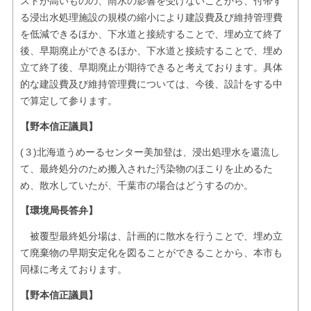
ストが高いものの、雨水の影響を受けないことから、付帯す
る浸出水処理施設の規模の縮小により建設費及び維持管理費
を低減できるほか、下水道と接続することで、埋め立て終了
後、早期廃止ができるほか、下水道と接続することで、埋め
立て終了後、早期廃止が期待できると考えております。具体
的な建設費及び維持管理費については、今後、設計をする中
で算定して参ります。
【野本信正議員】
(３)北海道うめーるセンター美加登は、浸出処理水を還流し
て、最終処分のため搬入された汚染物のほこりを止めるた
め、散水していたが、千葉市の場合はどうするのか。
【環境局長答弁】
被覆型最終処分場は、計画的に散水を行うことで、埋め立
て廃棄物の早期安定化を図ることができることから、本市も
同様に考えております。
【野本信正議員】