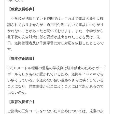
【教育次長答弁】
小学校が把握している範囲では、これまで事故の発生は確
認されておりませんが、通用門付近において事故につながり
かねないことがあったと聞いております。また、小学校から
登下校の安全対策に係る要望が提出されたことを受け、先
日、道路管理者及び千葉県警に対し対応を依頼したところで
す。
【野本信正議員】
(２)６メートル程度の道路の学校側は駐車禁止のためかガード
ポールらしきものが置かれているため、道路を７０ｃｍぐら
い狭くしている。歩道のない狭い道路をさらに狭くしている
ことになり、児童生徒が安全に歩くことには問題があるので
はないのか。
【教育次長答弁】
ご指摘の三角コーンをつないだ車止めについては、児童の歩