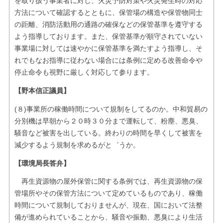
を取り扱う事業者に対し、火災予防対策や火災発生時の対応
方法について確認するとともに、保管場の構造や保管物同士
の距離、消防活動用の通路の確保などの保管基準を遵守する
よう指導しております。また、保管基準が順守されていない
事業場に対しては速やかに保管基準を満たすよう指導し、そ
れでもなお指導に従わない場合には条例に定める改善命令や
停止命令も視野に厳しく対応して参ります。
【野本信正議員】
(８)事業所の稼働時間について規制をしてるのか。中和貿易の
分別機は早朝から２０時３０分まで運転して、粉塵、悪臭、
騒音など被害を出している。終わりの時間を早くして被害を
減少するよう規制を求めるがと゛うか。
【環境局長答弁】
再生資源物の屋外保管に関する条例では、再生資源物の保
管場所やその保管方法について定めているものであり、稼働
時間について規制しておりませんが、現在、国において法整
備が進められていることから、騒音や振動、悪臭により生活