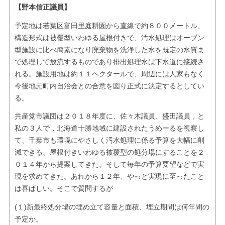
【野本信正議員】
予定地は若葉区富田里庭耕園から直線で約８００メートル、
構造形式は被覆型いわゆる屋根付きで、汚水処理はオーブン
型施設に比べ簡素になり廃棄物を洗浄した水を既定の水質ま
で処理して放流するものであり排出処理水は下水道に接続さ
れる。施設用地は約１１ヘクタールで、周辺には人家もなく
今後地元町内自治会との合意を図り正式に決定するとしてい
る。
共産党市議団は２０１８年度に、佐々木議員、盛田議員，と
私の３人で，北海道十勝地域に建設されたうめーるを視察し
て、千葉市も環境にやさしく汚水処理に係る予算を大幅に削
減できる、屋根付きいわゆる被覆型の処分場にすることを２
０１４年から提案してきた。そして毎年の予算要望などで実
現を求めてきた。あれから１２年、やっと実現に至ったこと
は喜ばしい。そこで質問するが
(１)新最終処分場の埋め立て容量と面積、埋立期間は何年間の
予定か。