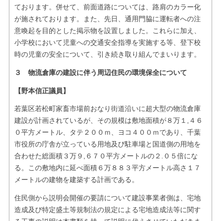
ております。併せて、前面道路については、路肩のカラー化
が施されております。また、先日、通用門脇に運転者への注
意喚起を目的とした掲示物を設置しました。これらに加え、
小学校において児童への交通安全指導を実施する等、登下校
時の児童の安全について、引き続き取り組んでまいります。
３ 物流倉庫の建設に伴う周辺住民の環境保全について
【野本信正議員】
若葉区若松町家畜市場前おなり街道沿いに超大型の物流倉庫
建設が計画されているが、その規模は敷地面積が８万１,４６
０平方メートル、タテ２００ｍ、ヨコ４００ｍであり、千葉
市役所の庁舎が立っている用地及び駐車場と国道側の用地を
合わせた総面積３万９,６７０平方メートルの２.０５倍にな
る。この敷地内に延べ面積６万８８３平方メートル高さ１７
メートルの建物を建築する計画である。
住民側から説明会開催の要請について建設事業者側は、宅地
造成及び特定盛土等規制法の規定による宅地造成法等に関す