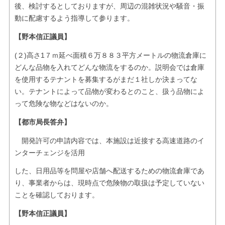
後、検討するとしておりますが、周辺の混雑状況や騒音・振
動に配慮するよう指導して参ります。
【野本信正議員】
(２)高さ1７ｍ延べ面積６万８８３平方メートルの物流倉庫に
どんな品物を入れてどんな物流をするのか。説明会では倉庫
を使用するテナントを募集するがまだ１社しか決まってな
い。テナントによって品物が変わるとのこと、扱う品物によ
って危険な物などはないのか。
【都市局長答弁】
開発許可の申請内容では、本施設は近接する高速道路のイ
ンターチェンジを活用
した、日用品等を問屋や店舗へ配送するための物流倉庫であ
り、事業者からは、現時点で危険物の取扱は予定していない
ことを確認しております。
【野本信正議員】