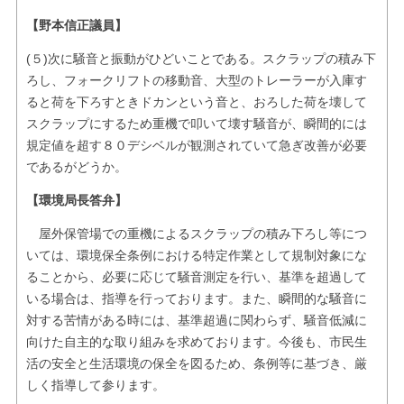
【野本信正議員】
(５)次に騒音と振動がひどいことである。スクラップの積み下
ろし、フォークリフトの移動音、大型のトレーラーが入庫す
ると荷を下ろすときドカンという音と、おろした荷を壊して
スクラップにするため重機で叩いて壊す騒音が、瞬間的には
規定値を超す８０デシベルが観測されていて急ぎ改善が必要
であるがどうか。
【環境局長答弁】
屋外保管場での重機によるスクラップの積み下ろし等につ
いては、環境保全条例における特定作業として規制対象にな
ることから、必要に応じて騒音測定を行い、基準を超過して
いる場合は、指導を行っております。また、瞬間的な騒音に
対する苦情がある時には、基準超過に関わらず、騒音低減に
向けた自主的な取り組みを求めております。今後も、市民生
活の安全と生活環境の保全を図るため、条例等に基づき、厳
しく指導して参ります。