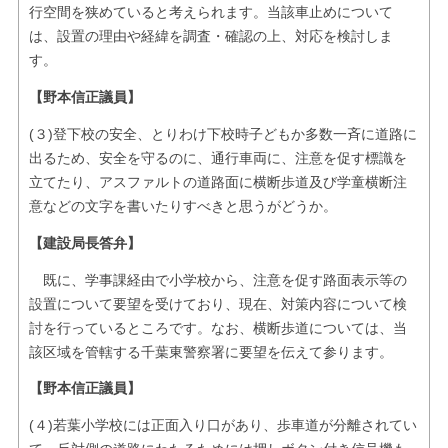
行空間を狭めていると考えられます。当該車止めについて
は、設置の理由や経緯を調査・確認の上、対応を検討しま
す。
【野本信正議員】
(３)登下校の安全、とりわけ下校時子どもか多数一斉に道路に
出るため、安全を守るのに、通行車両に、注意を促す標識を
立てたり、アスファルトの道路面に横断歩道及び学童横断注
意などの文字を書いたりすべきと思うがどうか。
【建設局長答弁】
既に、学事課経由で小学校から、注意を促す路面表示等の
設置について要望を受けており、現在、対策内容について検
討を行っているところです。なお、横断歩道については、当
該区域を管轄する千葉東警察署に要望を伝えて参ります。
【野本信正議員】
(４)若葉小学校には正面入り口があり、歩車道が分離されてい