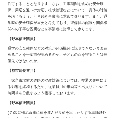
許可することとなります。なお、工事期間を含めた安全確
保、周辺交通への対応、植栽管理などについて、具体の対策
を講じるよう、引き続き事業者に求めて参ります。また、通
学時の安全確保が重要と考えており、警備員の配置や関係機
関への丁寧な説明などを事業者に指導して参ります。
【野本信正議員】
通学の安全確保などの対策が関係機関に説明できないまま進
めることを千葉市が認めるのか。子どもの命を守ることは最
優先ではないのか。
【都市局長答弁】
家畜市場前の道路の混雑対策については、交通の集中によ
る影響を緩和するため、従業員用の車両等の出入りについて
時間帯を分散するよう指導しております。
【野本信正議員】
(７)次に物流倉庫に荷を運んだり荷を出したりする車輛以外