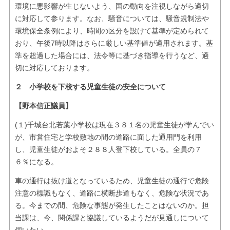
環境に悪影響が生じないよう、国の動向を注視しながら適切
に対応して参ります。なお、騒音については、騒音規制法や
環境保全条例により、時間の区分を設けて基準が定められて
おり、午後7時以降はさらに厳しい基準値が適用されます。基
準を超過した場合には、法令等に基づき指導を行うなど、適
切に対応しております。
２ 小学校を下校する児童生徒の安全について
【野本信正議員】
(１)千城台北若葉小学校は現在３８１名の児童生徒が学んでい
が、市営住宅と学校敷地の間の道路に面した通用門を利用
し、児童生徒がおよそ２８８人登下校している。全員の７
６％になる。
車の通行は抜け道となっているため、児童生徒の通行で危険
注意の標識もなく、道路に横断歩道もなく、危険な状況であ
る。今までの間、危険な事態が発生したことはないのか。担
当課は、今、関係課と協議しているようだが見通しについて
伺いたい。