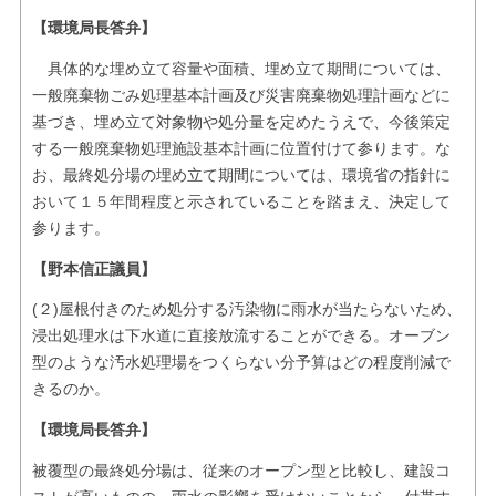
【環境局長答弁】
具体的な埋め立て容量や面積、埋め立て期間については、
一般廃棄物ごみ処理基本計画及び災害廃棄物処理計画などに
基づき、埋め立て対象物や処分量を定めたうえで、今後策定
する一般廃棄物処理施設基本計画に位置付けて参ります。な
お、最終処分場の埋め立て期間については、環境省の指針に
おいて１５年間程度と示されていることを踏まえ、決定して
参ります。
【野本信正議員】
(２)屋根付きのため処分する汚染物に雨水が当たらないため、
浸出処理水は下水道に直接放流することができる。オーブン
型のような汚水処理場をつくらない分予算はどの程度削減で
きるのか。
【環境局長答弁】
被覆型の最終処分場は、従来のオープン型と比較し、建設コ