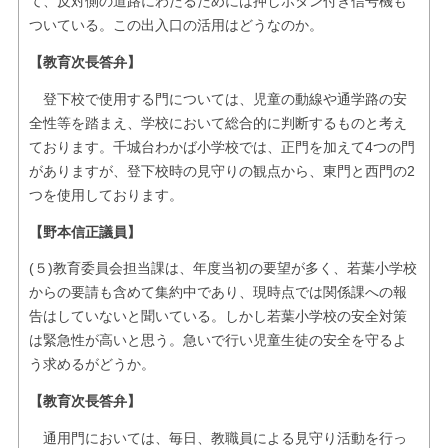
て、反対側の道路にわたるためには押しボタン付き信号機も
ついている。この出入口の活用はどうなのか。
【教育次長答弁】
登下校で使用する門については、児童の動線や通学路の安
全性等を踏まえ、学校において総合的に判断するものと考え
ております。千城台わかば小学校では、正門を加えて4つの門
がありますが、登下校時の見守りの観点から、東門と西門の2
つを使用しております。
【野本信正議員】
(５)教育委員会担当課は、年度当初の要望が多く、若葉小学校
からの要請も含めて集約中であり、現時点では関係課への報
告はしていないと聞いている。しかし若葉小学校の安全対策
は緊急性が高いと思う。急いで行い児童生徒の安全を守るよ
う求めるがどうか。
【教育次長答弁】
通用門においては、毎日、教職員による見守り活動を行っ