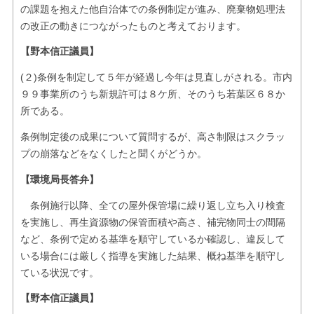
の課題を抱えた他自治体での条例制定が進み、廃棄物処理法
の改正の動きにつながったものと考えております。
【野本信正議員】
(２)条例を制定して５年が経過し今年は見直しがされる。市内
９９事業所のうち新規許可は８ケ所、そのうち若葉区６８か
所である。
条例制定後の成果について質問するが、高さ制限はスクラッ
プの崩落などをなくしたと聞くがどうか。
【環境局長答弁】
条例施行以降、全ての屋外保管場に繰り返し立ち入り検査
を実施し、再生資源物の保管面積や高さ、補完物同士の間隔
など、条例で定める基準を順守しているか確認し、違反して
いる場合には厳しく指導を実施した結果、概ね基準を順守し
ている状況です。
【野本信正議員】