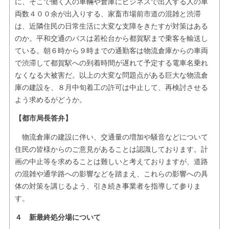
に、そこで働く人の車輛や倉庫にビジネスで出入する人の車
両数４００余が出入りする、家畜市場前市道の混雑と渋滞
は、近隣住民の日常生活に大変な支障をきたすが対策はある
のか。平和交通のバスは若松台から都賀駅まで乗客を輸送し
ている。朝６時から９時までの通勤客は物流倉庫からの車両
で渋滞して都賀駅への到着時間が遅れて予定する電車名乗れ
なくなる大被害だ。以上の大変な問題点がある巨大な物流倉
庫の建設を、８月中旬着工の許可は中止して、再検討させる
よう求めるがどうか。
【都市局長答弁】
物流倉庫の建設に伴い、交通量の増加や騒音などについて
住民の皆様からのご意見があることは認識しております。計
画の中止等を求めることは難しいと考えておりますが、道路
の混雑や通学路への影響などを踏まえ、これらの影響への具
体の対策を講じるよう、引き続き事業者を指導して参りま
す。
４ 新最終処分場について