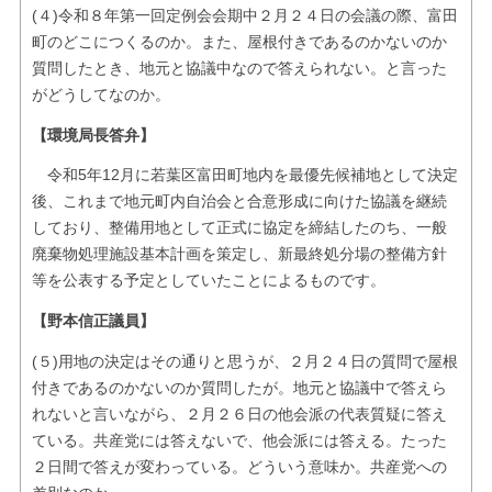
(４)令和８年第一回定例会会期中２月２４日の会議の際、富田
町のどこにつくるのか。また、屋根付きであるのかないのか
質問したとき、地元と協議中なので答えられない。と言った
がどうしてなのか。
【環境局長答弁】
令和5年12月に若葉区富田町地内を最優先候補地として決定
後、これまで地元町内自治会と合意形成に向けた協議を継続
しており、整備用地として正式に協定を締結したのち、一般
廃棄物処理施設基本計画を策定し、新最終処分場の整備方針
等を公表する予定としていたことによるものです。
【野本信正議員】
(５)用地の決定はその通りと思うが、２月２４日の質問で屋根
付きであるのかないのか質問したが。地元と協議中で答えら
れないと言いながら、２月２６日の他会派の代表質疑に答え
ている。共産党には答えないで、他会派には答える。たった
２日間で答えが変わっている。どういう意味か。共産党への