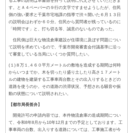
る工事の説明は本書類を持って説明に代えさせていただきま
す。とＡ４ペーパーの９行の文字ですませようしたが、住民
側の強い要求と千葉市宅地課の指導で渋々開いた６月１３日
の説明会はわずか６０分。住民から質問者が残っているのに
「時間です」と、打ち切る等、誠意のないものであった。
住民側は巨大な物流倉庫建設が住環境に及ぼす問題につい
て説明を求めているので、千葉市開発審査会付議基準に沿っ
て審査している当局にいくつか質問したい。
(１)８万１,４６０平方メートルの敷地を造成する期間は何時
からいつまでか。木を切ったり盛り土したり高さ１７メート
ルの建物を建築する工事車両台数とその出入りするときどの
道路を使うのか。その道路の渋滞状況、予想される騒音や振
動の状態について説明されたい。
【都市局長答弁】
開発許可の申請内容では、本件物流倉庫の造成期間につい
て、令和8年8月から10年12月までの予定としております。工
事車両の台数、出入りする道路については、工事施工者が今