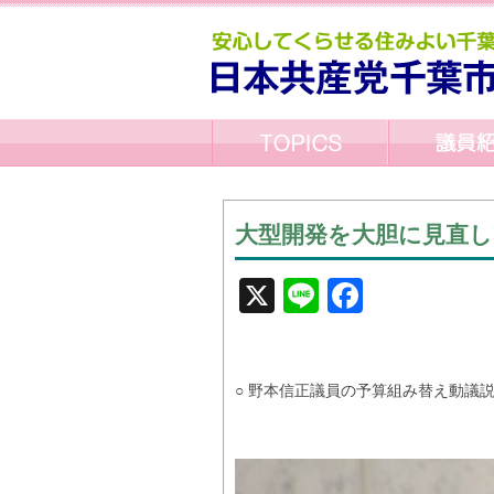
大型開発を大胆に見直し
X
Line
Facebo
○ 野本信正議員の予算組み替え動