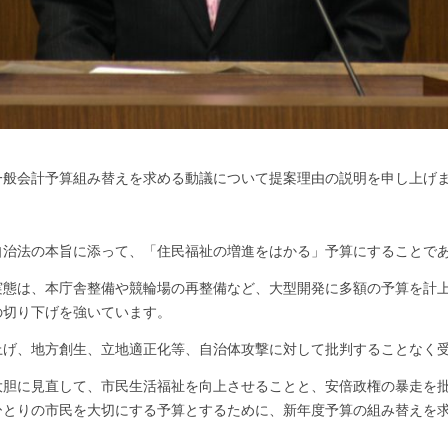
般会計予算組み替えを求める動議について提案理由の説明を申し上げ
自治法の本旨に添って、「住民福祉の増進をはかる」予算にすることで
態は、本庁舎整備や競輪場の再整備など、大型開発に多額の予算を計上
の切り下げを強いています。
げ、地方創生、立地適正化等、自治体攻撃に対して批判することなく
胆に見直して、市民生活福祉を向上させることと、安倍政権の暴走を批
ひとりの市民を大切にする予算とするために、新年度予算の組み替えを