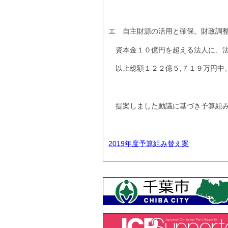
エ 自主財源の活用と確保。財政調
資本金１０億円を超える法人に、法
以上総額１２２億５,７１９万円中
提案しました動議に基づき予算組み
2019年度予算組み替え案