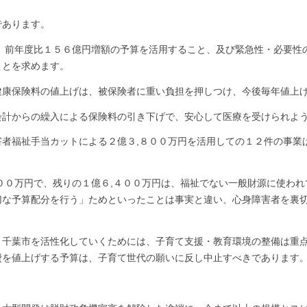
であります。
、前年度比１５６億円増額の予算を活用すること、及び緊急性・必要性
ことを求めます。
康保険料の値上げは、被保険者に重い負担を押しつけ、今後毎年値上
会計からの繰入による保険料の引き下げで、安心して医療を受けられよ
者福祉手当カットによる２億３,８００万円を活用しての１２件の事業
００万円で、残りの１億６,４００万円は、福祉でない一般財源に使われ
切な予算配分を行う」ためといったことは事実と違い、心身障害者を裏
千葉市を活性化していくためには、子育て支援・教育環境の整備は重点
費を値上げする予算は、子育て世代の願いに反し中止すべきであります