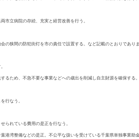
浜両市立病院の存続、充実と経営改善を行う。
治会の狭間の防犯街灯を市の責任で設置する。など記載のとおりであり
す。
先するため、不急不要な事業などへの歳出を削減し自主財源を確保する
しを行なう。
させられている費用の是正を行なう。
葉港湾整備などの是正。不公平な扱いを受けている千葉県単独事業助