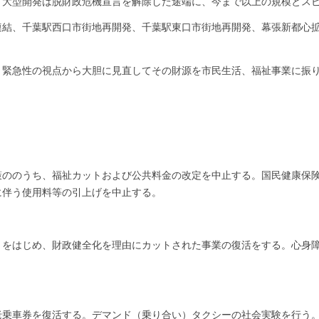
大型開発は脱財政危機宣言を解除した途端に、今まで以上の規模とス
結、千葉駅西口市街地再開発、千葉駅東口市街地再開発、幕張新都心拡
緊急性の視点から大胆に見直してその財源を市民生活、福祉事業に振
。
策ののうち、福祉カットおよび公共料金の改定を中止する。国民健康保
に伴う使用料等の引上げを中止する。
とをはじめ、財政健全化を理由にカットされた事業の復活をする。心身
老乗車券を復活する。デマンド（乗り合い）タクシーの社会実験を行う