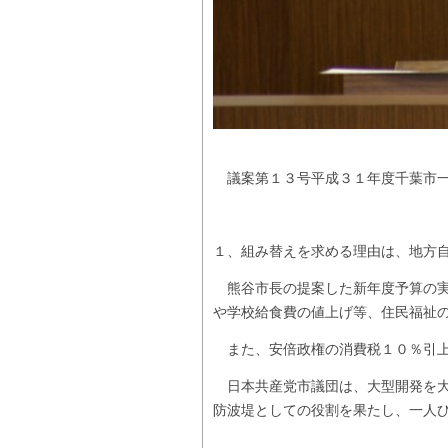
議案第１３号平成３１年度千葉市一
１、組み替えを求める理由は、地方
熊谷市長の提案した新年度予算の実
や学校給食費の値上げ等、住民福祉
また、安倍政権の消費税１０％引上
日本共産党市議団は、大型開発を大
防波堤としての役割を果たし、一人