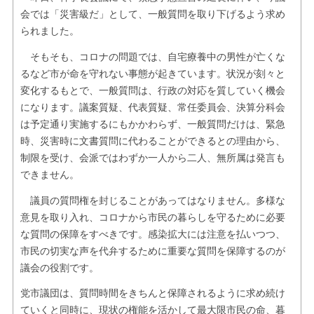
会では「災害級だ」として、一般質問を取り下げるよう求め
られました。
そもそも、コロナの問題では、自宅療養中の男性が亡くな
るなど市が命を守れない事態が起きています。状況が刻々と
変化するもとで、一般質問は、行政の対応を質していく機会
になります。議案質疑、代表質疑、常任委員会、決算分科会
は予定通り実施するにもかかわらず、一般質問だけは、緊急
時、災害時に文書質問に代わることができるとの理由から、
制限を受け、会派ではわずか一人から二人、無所属は発言も
できません。
議員の質問権を封じることがあってはなりません。多様な
意見を取り入れ、コロナから市民の暮らしを守るために必要
な質問の保障をすべきです。感染拡大には注意を払いつつ、
市民の切実な声を代弁するために重要な質問を保障するのが
議会の役割です。
党市議団は、質問時間をきちんと保障されるように求め続け
ていくと同時に、現状の権能を活かして最大限市民の命、暮