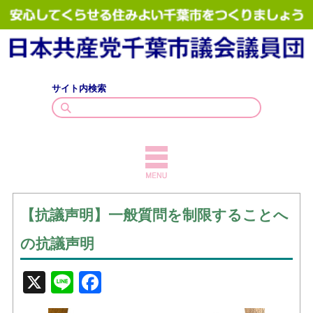
サイト内検索
TOPICS
【抗議声明】一般質問を制限することへ
議員紹介
の抗議声明
議会質問
X
Line
Facebook
政策・見解