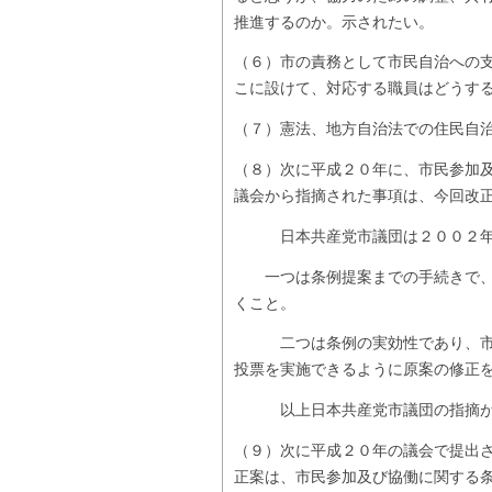
推進するのか。示されたい。
（６）市の責務として市民自治への
こに設けて、対応する職員はどうす
（７）憲法、地方自治法での住民自
（８）次に平成２０年に、市民参加
議会から指摘された事項は、今回改
日本共産党市議団は２００２年に
一つは条例提案までの手続きで、市
くこと。
二つは条例の実効性であり、市民
投票を実施できるように原案の修正
以上日本共産党市議団の指摘が条
（９）次に平成２０年の議会で提出
正案は、市民参加及び協働に関する