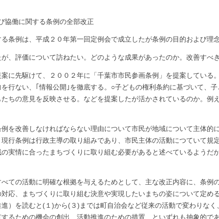
び協働に関する条例の全部改正
する条例は、平成２０年第一回定例会で成立したが条例の目的および理
たが、評価について訪ねたい。どのような成果があったのか。改善すべ
提案に先駆けて、２００２年に「千葉市市民参画条例」を提案している。
価｣を行ない、｢情報公開｣を徹底する。○子どもの権利条約に基づいて、
もたちの意見を反映させる。などを提案したが活かされているのか。例
条例を改善しなければならない理由について市民が地域について主体的
。現行条例は行政主導の取り組みであり、市民主体の活動につていて規
域の実情に合ったまちづくりに取り組む必要があると述べているようだ
すべての活動に明確な根拠を与えるためとして、主な改正内容に、条例
の対応、まちづくりに取り組む決意や実現したいまちの姿について定め
）を読むと(１)から(３)までは町自治会など従来の活動で変わりなく、
有するための機会の創出、活動推進のための措置、といずれも抽象的で