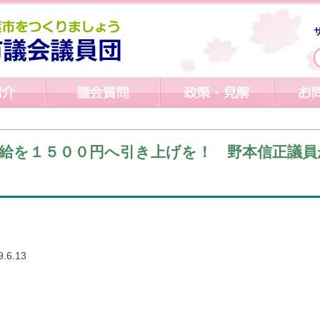
給を１５００円へ引き上げを！ 野本信正議員が
ok
6.13