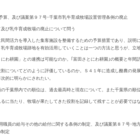
予算、及び議案第９７号･千葉市乳牛育成牧場設置管理条例の廃止
及び乳牛育成牧場の廃止について問う
に民間活力を導入した集客施設を整備するための予算措置であり、説明
。乳牛育成牧場跡地を有効活用していくことは一つの方法と思うが、立
にわ耕園」との連携は可能なのか。｢富田さとにわ耕園｣の概要と年間
役割についてどのように評価しているのか。Ｓ４１年に造成し酪農の発
年次的に明らかにされたい。
額の千葉県内での順位は、過去最高時と現在について。また千葉県の順
れるに当たり、牧場が果たしてきた役割を記録して残すことが必要では
用職員の給与その他の給付に関する条例の制定、及び議案第８７号･地
の制定