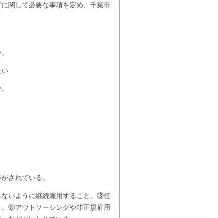
どに関して必要な事項を定め、千葉市
か。
たい
か。
渉がされている。
ないように継続雇用すること。③任
と。⑤アウトソーシングや非正規雇用