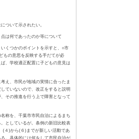
念について示されたい。
き点は何であったのか等について
いくつかのポイントを示すと、○市
子どもの意思を反映する手だてが必
えば、学校適正配置に子どもの意見は
に考え、市民が地域の実情に合ったま
定していないので、改正をすると説明
が、その推進を行う上で障害となって
の名称を、千葉市市民自治によるまち
る。としているが。条例の新旧比較表
(４)から(６)までが新しい活動であ
ある。具体的には何をして市民自治が