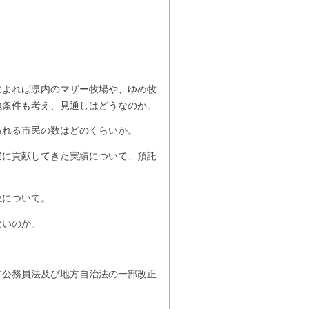
によれば県内のマザー牧場や、ゆめ牧
地条件も考え、見通しはどうなのか。
訪れる市民の数はどのくらいか。
展に貢献してきた実績について、預託
位について。
ないのか。
方公務員法及び地方自治法の一部改正