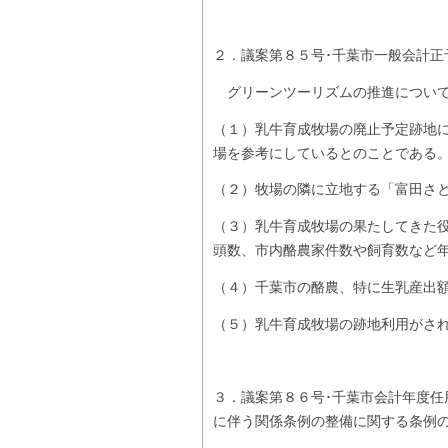
２．議案第８５号･千葉市一般会計正
グリーンツーリズムの推進について
（１）乳牛育成牧場の廃止予定跡地
場を参考にしているとのことである
（２）牧場の隣に立地する「富田さと
（３）乳牛育成牧場の果たしてきた
頭数、市内酪農家件数や飼育数など
（４）千葉市の酪農、特に生乳産出
（５）乳牛育成牧場の跡地利用がさ
３．議案第８６号･千葉市会計年度任
に伴う関係条例の整備に関する条例