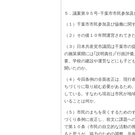
５．議案第９５号･千葉市市民参加及
（１）千葉市市民参加及び協働に関
（２）その後１０年間運営されてき
（３）日本共産党市議団は千葉市の
の施策展開には｢説明責任｣｢行政評
要。学校の建設や運営などにも子ど
聞いたのか。
（４）今回条例の全面改正は、現行
ちづくりに取り組む必要があるため
している。すなわち現在は市民が地
いることは何か。
（５）市民のまちを良くするための
づくり条例に改正し、前文に課題へ
で第１０条（市民の自立的な活動の推進
ると思うが、協力のための調整、共