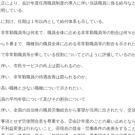
改正により、会計年度任用職員制度の導入に伴い当該職員に係る給与な
説明している。
ムに別け、任期は１年以内として給付体系も示している。
、非常勤職員等は何名で、職員全体に占める非常勤職員等の割合は何％
から５番まで、職種別の職員全体に占める非常勤職員等の割合を示され
スで非常勤職員等が果している役割についてどのように評価しているの
に伴い、市民サービスの向上は図られるのか。
に伴い、非常勤職員の待遇改善は図られるのか。
番高い職種と少ない職種について示されたい。
職員の平均年収について及びその割合について
に伴い、全国の自治体の職員労働組合から要望が当局に出されたり、交
項とせず労使間合意を尊重する。②会計年度のごとの雇い止めとなら
ど不利益変更は行わないこと。④現在の賃金・労働条件の改善をするこ