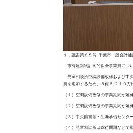
１．議案第８５号･千葉市一般会計補
市有建築物計画的保全事業費につ
児童相談所空調設備改修および中央
費を追加するため、５億６,２１０
（１）空調設備改修の事業期間が延
（２）空調設備改修の事業期間が延
（３）中央図書館・生涯学習センタ
（４）児童相談所は虐待問題などで