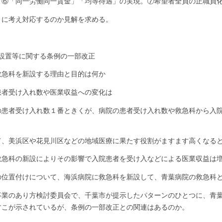
。⑥「同一労働同一賃金」「均等待遇」の実現。⑦希望者全員の正職員
うに考え対応するのか見解を求める。
設置等に関する条例の一部改正
救急科を新設する理由と目的は何か
患者受け入れ数や医業収益への変化は
の患者受け入れ数１番ときくが、病院の患者受け入れ数や救急科から入
て、美浜区や花見川区などの地域医療に果たす役割がますます高くなる
救急科の新設によりその影響で入院患者を受け入などによる医業収益は
の位置付けについて、海浜病院に救急科を新設して、青葉病院の救急科
事業のあり方検討委員会で、千葉市が提示したパターンのひとつに、青
すこが示されているが、条例の一部改正との関連はあるのか。