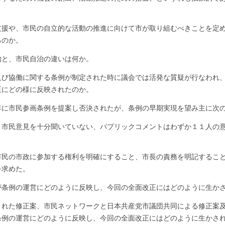
支援や、市民の自立的な活動の推進に向けて市が取り組むべきことを定
るのか。
治と、市民自治の違いは何か。
及び協働に関する条例が制定された時に議会では活発な質疑が行なわれ
正にどの様に反映されたのか。
市民参画条例を提案し否決されたが、条例の早期実現を望み主に次
民意見を十分聞いていない、パプリックコメントはわずか１１人の意
の市政に参加する権利を明確にすること、市長の責務を明記すること
を求めた。
例の運営にどのように反映し、今回の全面改正にはどのように生かさ
された修正案、市民ネットワークと日本共産党市議団共同による修正案
条例の運営にどのように反映し、今回の全面改正にはどのように生かさ