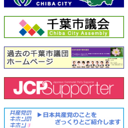
｜
17.04.27
団地の再生と居住の安定へ 美浜区で住みつづけられるまちづ
くりを【佐々木ゆうき議員 議会だより】
｜
17.02.27
2017年２月議会 市議団議員登壇予定
Page 21 of 21
« First
‹ Previous
17
18
19
20
21