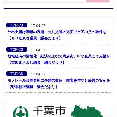
お問い合せ
リンク
｜
17.04.27
外出支援は喫緊の課題 公共交通の充実で市民の足の確保を
【もりた真弓議員 議会だより】
｜
17.04.27
地域経済の活性化 経済の主役の商店街、中小企業こそ支援を
【吉田まさよし議員 議会だより】
｜
17.04.27
モノレール設備更新に多額の費用 乗客を増やし経営の安定を
【野本信正議員 議会だより】
｜
17.04.27
カジノ誘致を断念し、ギャンブル依存症に苦しむ市民への対策
を【かばさわ洋平議員 議会だより】