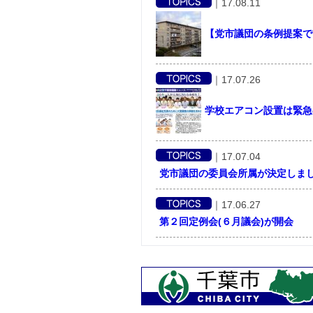
｜
17.08.11
【党市議団の条例提案で
｜
17.07.26
学校エアコン設置は緊急
｜
17.07.04
党市議団の委員会所属が決定しま
｜
17.06.27
第２回定例会(６月議会)が開会
｜
17.06.27
一人ひとりを大切にする市政を求
｜
17.06.16