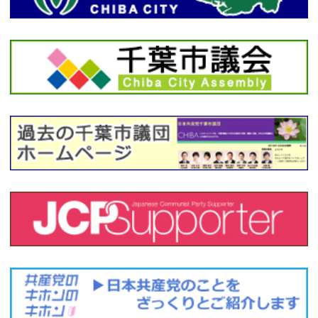
新型コロナに感染した被保険者に対して傷病手当金を支給する
ため条例の一部を改正する提案〔2020年第2回定例会〕
｜
20.04.18
外出自粛・休業要請と一体の補償、検査体制強化と医療現場へ
の本格的財政支援を
｜
20.01.29
８月からの子ども医療費薬局窓口負担の撤回を求める署名にご
協力お願いします！
｜
20.01.07
千葉市のカジノ（ＩＲ）誘致見送りについて
｜
19.11.28
第４回定例会（12月議会）が開会。市民の願いにこたえる成年
後見人制度の改善・充実、普及を―ふくなが洋市議が条例提案
〔2019年12月議会〕