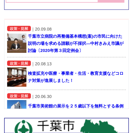
お問い合せ
リンク
｜
20.09.08
千葉市立病院の再整備基本構想(案)の市民に向けた
説明の場を求める請願が不採択―中村きみえ市議が
討論〔2020年第３回定例会〕
｜
20.08.13
検査拡充や医療・事業者・生活・教育支援などコロ
ナ対策が進展しました！
｜
20.06.30
千葉市美術館の展示を２５歳以下を無料とする条例
を提案〔2020年第2回定例会〕
｜
20.06.30